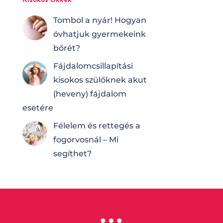
Tombol a nyár! Hogyan
óvhatjuk gyermekeink
bőrét?
Fájdalomcsilla­pí­tá­si
kisokos szülőknek akut
(heveny) fájdalom
esetére
Félelem és rettegés a
fogorvosnál – Mi
segíthet?
…