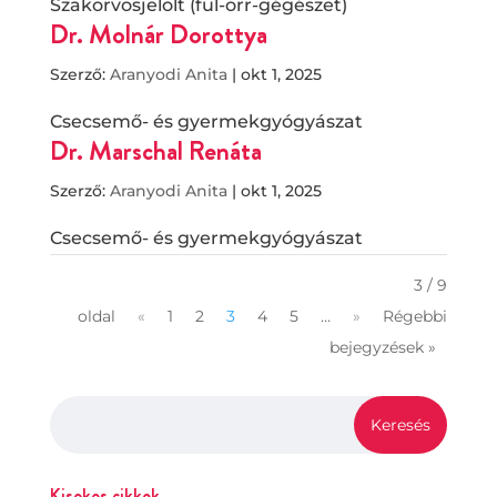
Szakorvosjelölt (fül-orr-gégészet)
Dr. Molnár Dorottya
Szerző:
Aranyodi Anita
|
okt 1, 2025
Csecsemő- és gyermekgyógyászat
Dr. Marschal Renáta
Szerző:
Aranyodi Anita
|
okt 1, 2025
Csecsemő- és gyermekgyógyászat
3 / 9
oldal
«
1
2
3
4
5
...
»
Régebbi
bejegyzések »
Kisokos cikkek