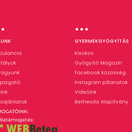
…
…
LUNK
GYERMEKGYÓGYÍTÁS
bulancia
Kisokos
tályok
Gyógyító Magazin
 vagyunk
Facebook közösség
gazgató
Instagram pillanatok
eink
Videóink
ásajánlatok
Bethesda Alapítvány
MOGATÓINK:
iatámogatás: