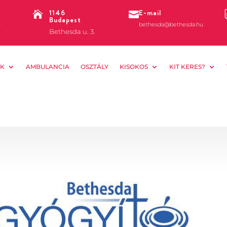
1146
E-mail


Budapest
0
bethesda@bethesda.hu
Bethesda u. 3.
K
AMBULANCIA
OSZTÁLY
KISOKOS
KIT KERES?