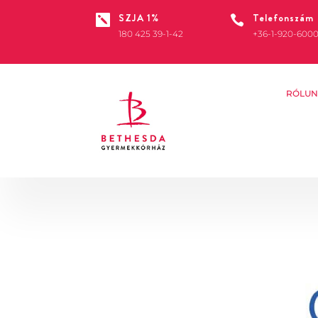
SZJA 1%
Telefonszám


180 425 39-1-42
+36-1-920-600
RÓLUN