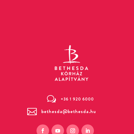
w
+36 1 920 6000

bethesda@bethesda.hu