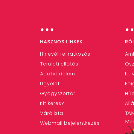
…
HASZNOS LINKEK
RÓ
Hírlevél feliratkozás
Am
Területi ellátás
Osz
Adatvédelem
Itt
Ügyelet
Fői
Gyógyszertár
Hír
Kit keres?
Áll
Várólista
TÁ
Méd
Webmail bejelentkezés