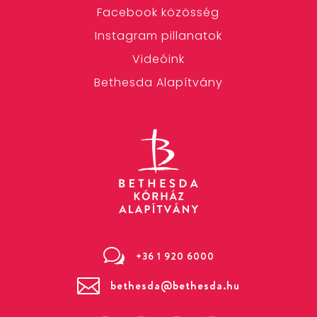
Facebook közösség
Instagram pillanatok
Videóink
Bethesda Alapítvány
w
+36 1 920 6000

bethesda@bethesda.hu