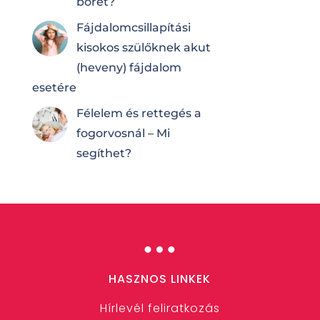
bőrét?
Fájdalomcsilla­pí­tá­si
kisokos szülőknek akut
(heveny) fájdalom
esetére
Félelem és rettegés a
fogorvosnál – Mi
segíthet?
…
HASZNOS LINKEK
Hírlevél feliratkozás