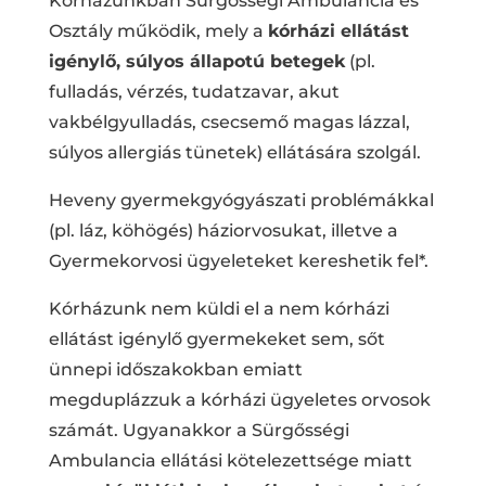
Kórházunkban Sürgősségi Ambulancia és
Osztály működik, mely a
kórházi ellátást
igénylő, súlyos állapotú betegek
(pl.
fulladás, vérzés, tudatzavar, akut
vakbélgyulladás, csecsemő magas lázzal,
súlyos allergiás tünetek) ellátására szolgál.
Heveny gyermekgyógyászati problémákkal
(pl. láz, köhögés) háziorvosukat, illetve a
Gyermekorvosi ügyeleteket kereshetik fel*.
Kórházunk nem küldi el a nem kórházi
ellátást igénylő gyermekeket sem, sőt
ünnepi időszakokban emiatt
megduplázzuk a kórházi ügyeletes orvosok
számát. Ugyanakkor a Sürgősségi
Ambulancia ellátási kötelezettsége miatt