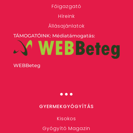
Főigazgató
Híreink
Állásajánlatok
TÁMOGATÓINK: Médiatámogatás:
WEBBeteg
…
GYERMEKGYÓGYÍTÁS
Kisokos
Gyógyító Magazin