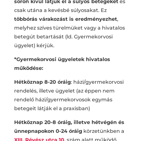
soron kívül látjuk el a súlyos betegeket
és
csak utána a kevésbé súlyosakat. Ez
többórás várakozást is eredményezhet
,
melyhez szíves türelmüket vagy a hivatalos
betegút betartását (ld. Gyermekorvosi
ügyelet) kérjük.
*Gyermekorvosi ügyeletek hivatalos
működése:
Hétköznap 8-20 óráig
: házi/gyermekorvosi
rendelés, illetve ügyelet (az éppen nem
rendelő házi/gyermekorvosok egymás
betegeit látják el a praxisban)
Hétköznap 20-8 óráig, illetve hétvégén és
ünnepnapokon 0-24 óráig
körzetünkben a
XIII. Révész utca 10.
szám alatt működő