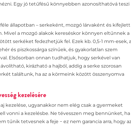
nézni. Egy jó tetűfésű könnyebben azonosíthatóvá teszi
féle állapotban – serkeként
, mozgó lárvaként és kifejlett
an. Mivel a mozgó alakok kereséskor könnyen eltűnnek a
tött serkéket fedezhetjük fel. Ezek kb. 0,5-1 mm-esek, 
fehér és piszkossárga
színűek, és gyakorlatlan szem
val. Elsősorban onnan tudhatjuk, hogy serkével van
olítható, kirázható a hajból, addig a serke szorosan
serkét találtunk, ha az a körmeink között összenyomva
vesség kezelésére
haj kezelése, ugyanakkor nem elég csak a gyermeket
ell vonni a kezelésbe.
Ne tévesszen meg bennünket, ha
em tűnik tetvesnek a feje − ez nem garancia arra, hogy a