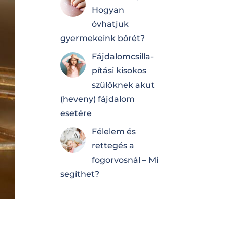
Hogyan
óvhatjuk
gyermekeink bőrét?
Fájdalomcsilla­
pí­tá­si kisokos
szülőknek akut
(heveny) fájdalom
esetére
Félelem és
rettegés a
fogorvosnál – Mi
segíthet?