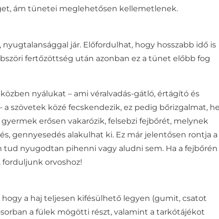
éget, ám tünetei meglehetősen kellemetlenek.
, nyugtalansággal jár. Előfordulhat, hogy hosszabb idő is
öbbszöri fertőzöttség után azonban ez a tünet előbb fog
ás közben nyálukat – ami
véralvadás-gátló, értágító és
 –
a szövetek közé fecskendezik, ez pedig bőrizgalmat, he
 a gyermek erősen vakarózik, felsebzi fejbőrét, melynek
ődés, gennyesedés alakulhat ki. Ez már jelentősen rontja a
m tud nyugodtan pihenni vagy aludni sem. Ha a fejbőrén
 forduljunk orvoshoz!
 hogy a haj teljesen kifésülhető legyen (gumit, csatot
ősorban a fülek mögötti részt, valamint a tarkótájékot