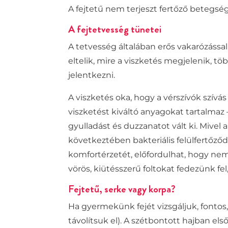
A fejtetű nem terjeszt fertőző betegs
A fejtetvesség tünetei
A tetvesség általában erős vakarózással
eltelik, mire a viszketés megjelenik, t
jelentkezni.
A viszketés oka, hogy a vérszívók szív
viszketést kiváltó anyagokat tartalmaz
gyulladást és duzzanatot vált ki. Mivel
következtében
bakteriális felülfertőz
komfortérzetét, előfordulhat, hogy ne
vörös, kiütésszerű foltokat
fedezünk fel,
Fejtetű, serke vagy korpa?
Ha gyermekünk fejét vizsgáljuk, fontos,
távolítsuk el). A szétbontott hajban els