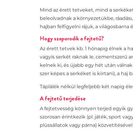
Mind az érett tetveket, mind a serkéke
beleolvadnak a környezetükbe, ráadásul
hajban
felfigyelni rájuk,
a világosbarna é
Hogy szaporodik a fejtetű?
Az érett tetvek kb. 1 hónapig élnek a 
vagyis
serkét raknak le,
cementszerű a
kelnek ki, és újabb egy hét után válnak 
szer képes a serkéket is kiirtani),
a haj 
Táplálék nélkül legfeljebb két napig él
A fejtetű terjedése
A fejtetvesség könnyen terjed egyik g
szorosan érintkezik (pl. játék, sport va
plüssállatok vagy párna) közvetítésével