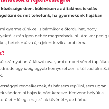
 közösségekben, különösen az általános iskolás
gelőzni és mit tehetünk, ha gyermekünk hajában
 mi gyermekünkkel is bármikor előfordulhat, hogy
melyektől aztán igen nehéz megszabadulni. Amikor pedig
ket, hetek múlva újra jelentkezik a probléma.
t?
ú, szárnyatlan, átlátszó rovar, ami emberi vérrel táplálkoz
odni, de egy ideig egyéb környezetben is túl tud élni.
Sz
ik.
pességgel rendelkeznek, és bár sem repülni, sem ugrani
sek
vándorolni hajas fejbőrt keresve. Kedvenc helyük a
terület − főleg a hajszálak tövénél −, de bárhol