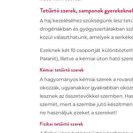
Tetűirtó szerek, samponok gyerekekne
A haj kezeléséhez szükségünk lesz tetűi
drogériákban és gyógyszertárakban szá
közül választhatunk, amelyek a serkéket 
Ezeknek két fő csoportját különbözteth
Paranit), illetve a kémiai úton ható sze
Kémiai tetűírtó szerek
A hagyományos kémiai szerek a rovarok 
okozzák, ugyanakkor gyakrabban okoznak 
lesznek az összetevőkkel szemben. Hasz
szemét, mert a szembe jutó készítmény
ne használjuk ezeket a szereket!
Fizikai tetűirtó szerek