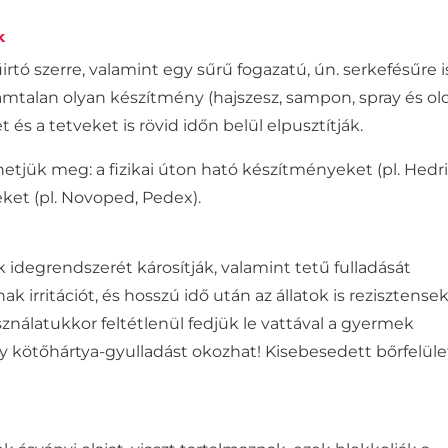
k
rtó szerre, valamint egy sűrű fogazatú, ún. serkefésűre is
mtalan olyan készítmény (hajszesz, sampon, spray és ol
és a tetveket is rövid időn belül elpusztítják.
etjük meg: a fizikai úton ható készítményeket (pl. Hedri
reket (pl. Novoped, Pedex).
idegrendszerét károsítják, valamint tetű fulladását
irritációt, és hosszú idő után az állatok is rezisztense
nálatukkor feltétlenül fedjük le
vattával a gyermek
 kötőhártya-gyulladást okozhat! Kisebesedett bőrfelül