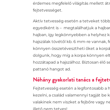
érdemes megfelelő világítás mellett át
fejtetvességet.
Aktív tetvesség esetén a tetveket több
egyed
ként
is – megtalálhatjuk a hajb
hajban, így legkönnyebben a helyhez kö
hajszálak tövétől kb. 6 mm-re vannak, 
könnyen összetévesztheti őket a korpá
dolgunk, hogy míg a korpa könnyen eltáv
hozzátapad a hajszálhoz. Biztosan élő 
pattanó hangot ad.
Néhány gyakorlati tanács a fejtet
Fejtetvesség esetén a legfontosabb a 
kezelni, a család valamennyi tagját be k
valakinek nem viszket a fejbőre vagy n
illető nem tetves!