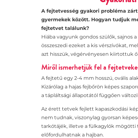
A fejtetvesség gyakori probléma zárt
gyermekek között. Hogyan tudjuk me
fejtetvet találunk?
Hiába vagyunk gondos szülők, sajnos a
összeszedi ezeket a kis vérszívókat, 
azt hisszük, végérvényesen kiirtottuk ő
Miről ismerhetjük fel a fejtetveke
A fejtetű egy 2-4 mm hosszú, ovális alak
Kizárólag a hajas fejbőrön képes szapor
a tápláltsági állapotától függően változ
Az érett tetvek
fejlett kapaszkodási ké
nem tudnak, viszonylag gyorsan képe
tarkótájék, illetve a fülkagylók mögötti 
előfordulhatnak a hajban.