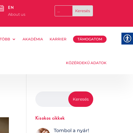
EN
i
About us
TÖBB
AKADÉMIA
KARRIER
TÁMOGATOM
KÖZÉRDEKŰ ADATOK
Kisokos cikkek
Tombol a nyár!