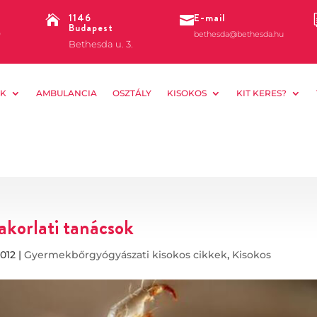
1146
E-mail


Budapest
0
bethesda@bethesda.hu
Bethesda u. 3.
K
AMBULANCIA
OSZTÁLY
KISOKOS
KIT KERES?
akorlati tanácsok
2012
|
Gyermekbőrgyógyászati kisokos cikkek
,
Kisokos