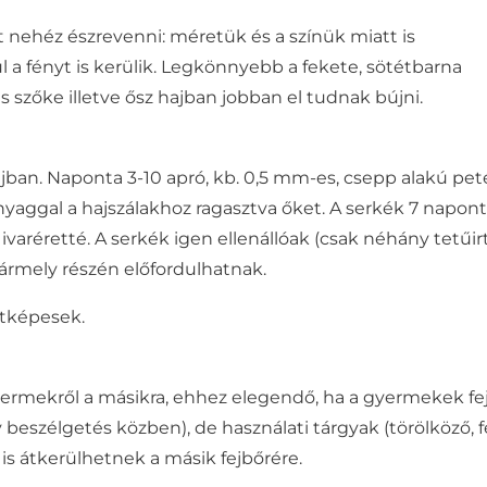
t nehéz észrevenni: méretük és a színük miatt is
 a fényt is kerülik. Legkönnyebb a fekete, sötétbarna
s szőke illetve ősz hajban jobban el tudnak bújni.
hajban. Naponta 3-10
apró, kb. 0,5 mm-es, csepp alakú
pet
nyaggal a
hajszálakhoz ragasztva őket. A serkék 7 napon
ivaréretté.
A serkék igen ellenállóak (csak néhány tetűir
bármely részén előfordulhatnak.
etképesek.
yermekről a másikra, ehhez elegendő, ha a gyermekek fe
gy beszélgetés közben), de használati tárgyak (törölköző, f
 is átkerülhetnek a másik fejbőrére.