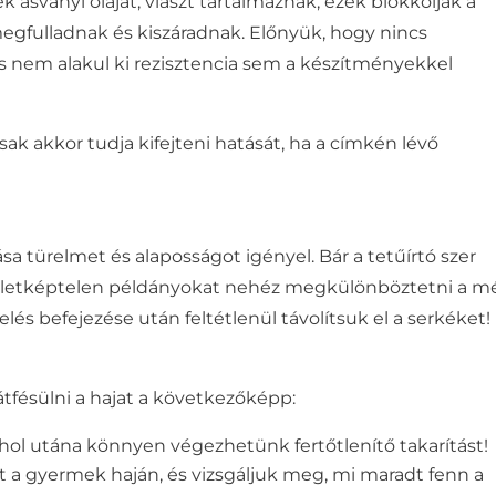
k ásványi olajat, viaszt tartalmaznak, ezek blokkolják a
 megfulladnak és kiszáradnak.
Előnyük, hogy nincs
és nem alakul ki rezisztencia sem a készítményekkel
sak akkor tudja kifejteni hatását, ha a címkén lévő
ítása türelmet és alaposságot igényel.
Bár a tetűírtó szer
z életképtelen példányokat nehéz megkülönböztetni a m
elés befejezése után feltétlenül távolítsuk el a serkéket!
tfésülni a hajat a következőképp:
ahol utána könnyen végezhetünk fertőtlenítő takarítást!
t a gyermek haján, és vizsgáljuk meg, mi maradt fenn a