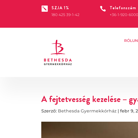
SZJA 1%
Telefonszám


180 425 39-1-42
+36-1-920-600
RÓLUN
A fejtetvesség kezelése – gy
Szerző:
Bethesda Gyermekkórház
|
febr 9, 