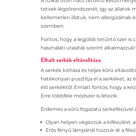
A fizikai úton ható tetűirtó készítménye
tetvek légzőrendszerét, így az állatok
kellemetlen illatuk, nem allergizálnak 
szemben.
Fontos, hogy a
legjobb
tetűirtó szer
is
c
használati utasítás szerint alkalmazzuk!
Elhalt serkék eltávolítása
A serkék kiirtása és teljes körű eltávol
hatékonyan pusztítja el a serkéket, a
élő serkéktől. Emiatt fontos, hogy a kez
Erre többféle módszer is létezik.
Érdemes a sűrű fogazatú serkefésűvel á
Olyan helyen végezzük a kifésülést, 
Erős fényű lámpánál húzzuk át a fésű