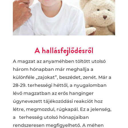
A hallásfejlődésről
A magzat az anyaméhben töltött utolsó
három hónapban már meghallja a
különféle „zajokat”, beszédet, zenét. Már a
28-29. terhességi héttől, a nyugalomban
lévő magzatban az erős hanginger
úgynevezett tájékozódási reakciót hoz
létre, megmozdul, rúgkapál. Ez a jelenség,
a terhesség utolsó hónapjaiban
rendszeresen megfigyelhető. A méhen