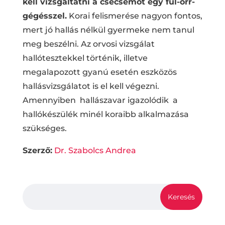
kell vizsgáltatni a csecsemőt egy fül-orr-
gégésszel.
Korai felismerése nagyon fontos,
mert jó hallás nélkül gyermeke nem tanul
meg beszélni. Az orvosi vizsgálat
hallótesztekkel történik, illetve
megalapozott gyanú esetén eszközös
hallásvizsgálatot is el kell végezni.
Amennyiben hallászavar igazolódik a
hallókészülék minél koraibb alkalmazása
szükséges.
Szerző:
Dr. Szabolcs Andrea