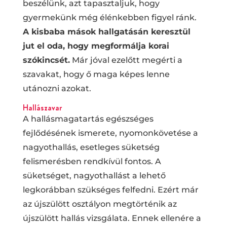
beszélünk, azt tapasztaljuk, hogy
gyermekünk még élénkebben figyel ránk.
A kisbaba mások hallgatásán keresztül
jut el oda, hogy megformálja korai
szókincsét.
Már jóval ezelőtt megérti a
szavakat, hogy ő maga képes lenne
utánozni azokat.
Hallászavar
A hallásmagatartás egészséges
fejlődésének ismerete, nyomonkövetése a
nagyothallás, esetleges süketség
felismerésben rendkívül fontos. A
süketséget, nagyothallást a lehető
legkorábban szükséges felfedni. Ezért már
az újszülött osztályon megtörténik az
újszülött hallás vizsgálata. Ennek ellenére a