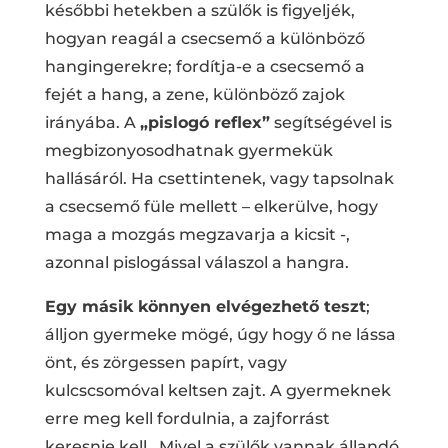
későbbi hetekben a szülők is figyeljék,
hogyan reagál a csecsemő a különböző
hangingerekre; fordítja-e a csecsemő a
fejét a hang, a zene, különböző zajok
irányába. A
„pislogó reflex”
segítségével is
megbizonyosodhatnak gyermekük
hallásáról. Ha csettintenek, vagy tapsolnak
a csecsemő füle mellett – elkerülve, hogy
maga a mozgás megzavarja a kicsit -,
azonnal pislogással válaszol a hangra.
Egy másik könnyen elvégezhető teszt
;
álljon gyermeke mögé, úgy hogy ő ne lássa
önt, és zörgessen papírt, vagy
kulcscsomóval keltsen zajt. A gyermeknek
erre meg kell fordulnia, a zajforrást
keresnie kell. Mivel a szülők vannak állandó