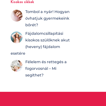
Kisokos cikkek
Tombol a nyár! Hogyan
óvhatjuk gyermekeink
bőrét?
Fájdalomcsilla­pí­tá­si
kisokos szülőknek akut
(heveny) fájdalom
esetére
Félelem és rettegés a
fogorvosnál – Mi
segíthet?
…