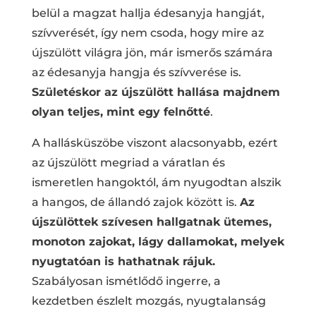
belül a magzat hallja édesanyja hangját,
szívverését, így nem csoda, hogy mire az
újszülött világra jön, már ismerős számára
az édesanyja hangja és szívverése is.
Születéskor az újszülött hallása majdnem
olyan teljes, mint egy felnőtté
.
A hallásküszöbe viszont alacsonyabb, ezért
az újszülött megriad a váratlan és
ismeretlen hangoktól, ám nyugodtan alszik
a hangos, de állandó zajok között is.
Az
újszülöttek szívesen hallgatnak ütemes,
monoton zajokat, lágy dallamokat, melyek
nyugtatóan is hathatnak rájuk.
Szabályosan ismétlődő ingerre, a
kezdetben észlelt mozgás, nyugtalanság