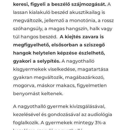
keresi, figyeli a beszélő szájmozgását.
A
lassan kialakuló beszéd akusztikailag is
megváltozik, jellemző a monotónia, a rossz
szóhangsúly, a magas hangszín, halk vagy
túl hangos beszéd.
A kiejtés zavara is
megfigyelhető, elsősorban a sziszegő
hangok helytelen képzése észlelhető,
gyakori a selypítés.
A nagyothalló
kisgyermekek viselkedése, magatartása
gyakran megváltozik, magábazárkozó,
mogorva, máskor makacs, figyelmetlen
benyomást keltenek.
A nagyothalló gyermek kivizsgálásával,
kezelésével és gondozásával az audiológia
foglalkozik. A gyermekek mintegy 3%-a