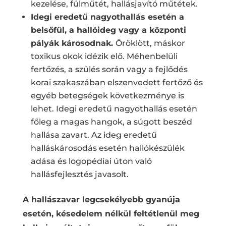
kezelése, fülműtét, hallásjavító műtétek.
Idegi eredetű nagyothallás esetén a
belsőfül, a hallóideg vagy a központi
pályák károsodnak.
Öröklött, máskor
toxikus okok idézik elő. Méhenbelüli
fertőzés, a szülés során vagy a fejlődés
korai szakaszában elszenvedett fertőző és
egyéb betegségek következménye is
lehet. Idegi eredetű nagyothallás esetén
főleg a magas hangok, a súgott beszéd
hallása zavart. Az ideg eredetű
halláskárosodás esetén hallókészülék
adása és logopédiai úton való
hallásfejlesztés javasolt.
A hallászavar legcsekélyebb gyanúja
esetén, késedelem nélkül feltétlenül meg