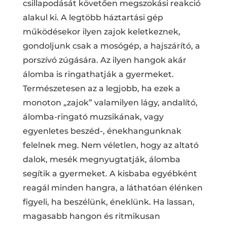
csillapodását követően megszokási reakció
alakul ki. A legtöbb háztartási gép
működésekor ilyen zajok keletkeznek,
gondoljunk csak a mosógép, a hajszárító, a
porszívó zúgására. Az ilyen hangok akár
álomba is ringathatják a gyermeket.
Természetesen az a legjobb, ha ezek a
monoton „zajok” valamilyen lágy, andalító,
álomba-ringató muzsikának, vagy
egyenletes beszéd-, énekhangunknak
felelnek meg. Nem véletlen, hogy az altató
dalok, mesék megnyugtatják, álomba
segítik a gyermeket. A kisbaba egyébként
reagál minden hangra, a láthatóan élénken
figyeli, ha beszélünk, éneklünk. Ha lassan,
magasabb hangon és ritmikusan