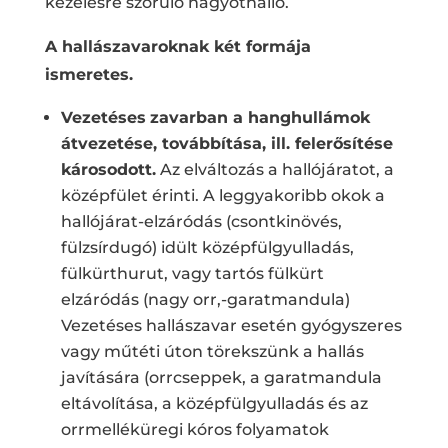
kezelésre szoruló nagyothalló.
A hallászavaroknak két formája
ismeretes.
Vezetéses
zavarban a hanghullámok
átvezetése, továbbítása, ill. felerősítése
károsodott.
Az elváltozás a hallójáratot, a
középfület érinti. A leggyakoribb okok a
hallójárat-elzáródás (csontkinövés,
fülzsírdugó) idült középfülgyulladás,
fülkürthurut, vagy tartós fülkürt
elzáródás (nagy orr,-garatmandula)
Vezetéses hallászavar esetén gyógyszeres
vagy műtéti úton törekszünk a hallás
javítására (orrcseppek, a garatmandula
eltávolítása, a középfülgyulladás és az
orrmelléküregi kóros folyamatok