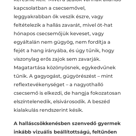
kapcsolatban a csecsemővel,
leggyakrabban ők veszik észre, vagy
feltételezik a hallás zavarát, mivel öt-hat
hónapos csecsemőjük keveset, vagy
egyáltalán nem gügyög, nem fordítja a
fejét a hang irányába, és úgy tűnik, hogy
viszonylag erős zajok sem zavarják.
Magatartása közönyösnek, egykedvűnek
tűnik. A gagyogást, gügyörészést – mint
reflextevékenységet – a nagyothalló
csecsemő is elkezdi, de hangja fokozatosan
elszíntelenedik, elsivárosodik. A beszéd
kialakulás rendszerint késik.
A halláscsökkenésben szenvedő gyermek
inkább vizuális beállítottságú, feltűnően