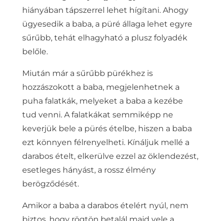
hiányában tápszerrel lehet hígítani. Ahogy
ügyesedik a baba, a püré állaga lehet egyre
sűrűbb, tehát elhagyható a plusz folyadék
belőle.
Miután már a sűrűbb pürékhez is
hozzászokott a baba, megjelenhetnek a
puha falatkák, melyeket a baba a kezébe
tud venni. A falatkákat semmiképp ne
keverjük bele a pürés ételbe, hiszen a baba
ezt könnyen félrenyelheti. Kínáljuk mellé a
darabos ételt, elkerülve ezzel az öklendezést,
esetleges hányást, a rossz élmény
berögződését.
Amikor a baba a darabos ételért nyúl, nem
biztos, hogy rögtön betalál majd vele a