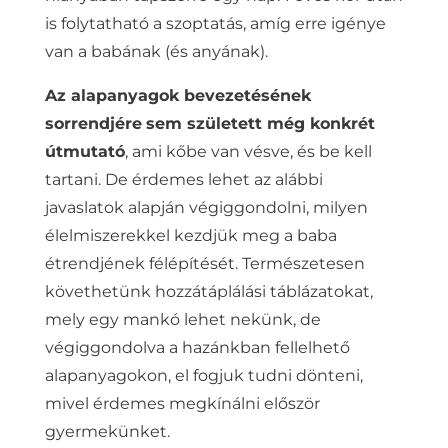
is folytatható a szoptatás, amíg erre igénye
van a babának (és anyának).
Az alapanyagok bevezetésének
sorrendjére
sem született még konkrét
útmutató
, ami kőbe van vésve, és be kell
tartani. De érdemes lehet az alábbi
javaslatok alapján végiggondolni, milyen
élelmiszerekkel kezdjük meg a baba
étrendjének félépítését. Természetesen
követhetünk hozzátáplálási táblázatokat,
mely egy mankó lehet nekünk, de
végiggondolva a hazánkban fellelhető
alapanyagokon, el fogjuk tudni dönteni,
mivel érdemes megkínálni először
gyermekünket.