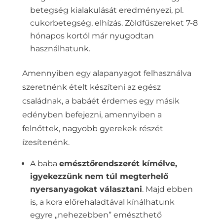
betegség kialakulását eredményezi, pl.
cukorbetegség, elhízás. Zöldfűszereket 7-8
hónapos kortól már nyugodtan
használhatunk.
Amennyiben egy alapanyagot felhasználva
szeretnénk ételt készíteni az egész
családnak, a babáét érdemes egy másik
edényben befejezni, amennyiben a
felnőttek, nagyobb gyerekek részét
ízesítenénk.
A baba
emésztőrendszerét kímélve,
igyekezzünk nem túl megterhelő
nyersanyagokat választani
. Majd ebben
is, a kora előrehaladtával kínálhatunk
egyre „nehezebben” emészthető