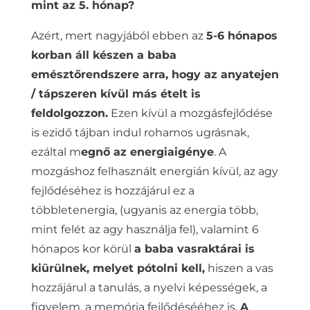
mint az 5. hónap?
Azért, mert nagyjából ebben az
5-6 hónapos
korban áll készen a baba
emésztőrendszere arra, hogy az anyatejen
/ tápszeren kívül más ételt is
feldolgozzon.
Ezen kívül a mozgásfejlődése
is ezidő tájban indul rohamos ugrásnak,
ezáltal m
egnő az energiaigénye
. A
mozgáshoz felhasznált energián kívül, az agy
fejlődéséhez is hozzájárul ez a
többletenergia, (ugyanis az energia több,
mint felét az agy használja fel), valamint 6
hónapos kor körül
a baba vasraktárai is
kiürülnek, melyet pótolni kell,
hiszen a vas
hozzájárul a tanulás, a nyelvi képességek, a
figyelem, a memória fejlődésééhez is.
A