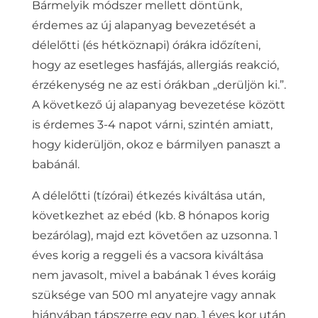
Bármelyik módszer mellett döntünk,
érdemes az új alapanyag bevezetését a
délelőtti (és hétköznapi) órákra időzíteni,
hogy az esetleges hasfájás, allergiás reakció,
érzékenység ne az esti órákban „derüljön ki.”.
A következő új alapanyag bevezetése között
is érdemes 3-4 napot várni, szintén amiatt,
hogy kiderüljön, okoz e bármilyen panaszt a
babánál.
A délelőtti (tízórai) étkezés kiváltása után,
következhet az ebéd (kb. 8 hónapos korig
bezárólag), majd ezt követően az uzsonna. 1
éves korig a reggeli és a vacsora kiváltása
nem javasolt, mivel a babának 1 éves koráig
szüksége van 500 ml anyatejre vagy annak
hiányában tápszerre egy nap. 1 éves kor után