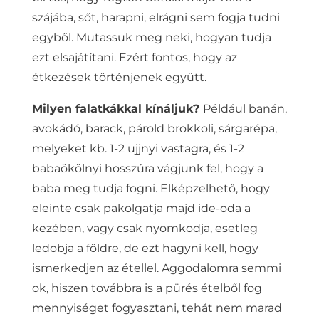
szájába, sőt, harapni, elrágni sem fogja tudni
egyből. Mutassuk meg neki, hogyan tudja
ezt elsajátítani. Ezért fontos, hogy az
étkezések történjenek együtt.
Milyen falatkákkal kínáljuk?
Például banán,
avokádó, barack, párold brokkoli, sárgarépa,
melyeket kb. 1-2 ujjnyi vastagra, és 1-2
babaökölnyi hosszúra vágjunk fel, hogy a
baba meg tudja fogni. Elképzelhető, hogy
eleinte csak pakolgatja majd ide-oda a
kezében, vagy csak nyomkodja, esetleg
ledobja a földre, de ezt hagyni kell, hogy
ismerkedjen az étellel. Aggodalomra semmi
ok, hiszen továbbra is a pürés ételből fog
mennyiséget fogyasztani, tehát nem marad