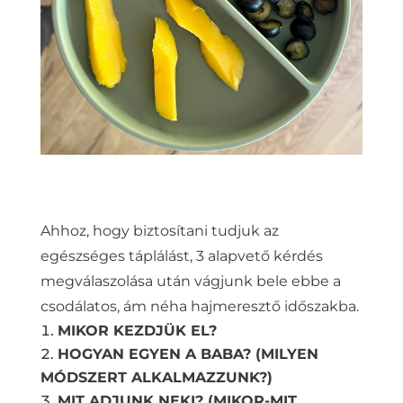
Ahhoz, hogy biztosítani tudjuk az
egészséges táplálást, 3 alapvető kérdés
megválaszolása után vágjunk bele ebbe a
csodálatos, ám néha hajmeresztő időszakba.
MIKOR KEZDJÜK EL?
HOGYAN EGYEN A BABA? (MILYEN
MÓDSZERT ALKALMAZZUNK?)
MIT ADJUNK NEKI? (MIKOR-MIT