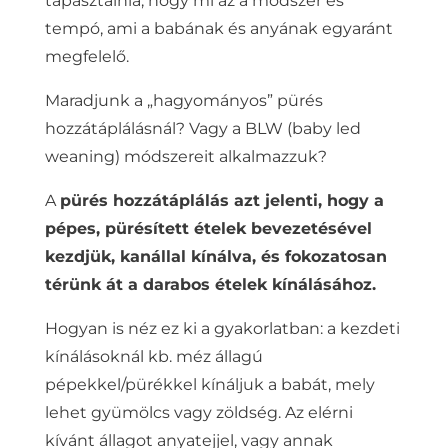
tapasztalnia, hogy mi az a módszer és
tempó, ami a babának és anyának egyaránt
megfelelő.
Maradjunk a „hagyományos” pürés
hozzátáplálásnál? Vagy a BLW (baby led
weaning) módszereit alkalmazzuk?
A
pürés hozzátáplálás azt jelenti, hogy a
pépes, pürésített ételek bevezetésével
kezdjük, kanállal kínálva, és fokozatosan
térünk át a darabos ételek kínálásához.
Hogyan is néz ez ki a gyakorlatban: a kezdeti
kínálásoknál kb. méz állagú
pépekkel/pürékkel kínáljuk a babát, mely
lehet gyümölcs vagy zöldség. Az elérni
kívánt állagot anyatejjel, vagy annak