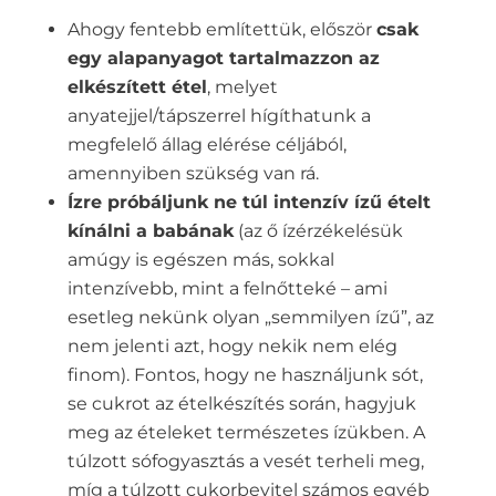
Ahogy fentebb említettük, először
csak
egy alapanyagot tartalmazzon az
elkészített étel
, melyet
anyatejjel/tápszerrel hígíthatunk a
megfelelő állag elérése céljából,
amennyiben szükség van rá.
Ízre próbáljunk ne túl intenzív ízű ételt
kínálni a babának
(az ő ízérzékelésük
amúgy is egészen más, sokkal
intenzívebb, mint a felnőtteké – ami
esetleg nekünk olyan „semmilyen ízű”, az
nem jelenti azt, hogy nekik nem elég
finom). Fontos, hogy ne használjunk sót,
se cukrot az ételkészítés során, hagyjuk
meg az ételeket természetes ízükben. A
túlzott sófogyasztás a vesét terheli meg,
míg a túlzott cukorbevitel számos egyéb