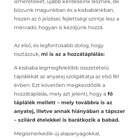
ismereteket, újabb kérdéseink lesznek, de
bízzunk magunkban és a kisbabánkban,
hiszen az ő jelzései, fejlettségi szintje lesz a
mérvadó, hogyan is kezdjünk hozzá.
Az első, és legfontosabb dolog, hogy
tisztázzuk,
mi is az a hozzátáplálás:
A kisbaba legmegfelelőbb összetételű
táplálékát az anyatej szolgáltatja az első fél
évben. Ezt követően megkezdődik a
hozzátáplálás, mely azt jelenti, hogy a
fő
táplálék mellett – mely továbbra is az
anyatej, illetve annak hiányában a tápszer
– szilárd ételekkel is barátkozik a babád.
Megismerkedik új alapanyagokkal,