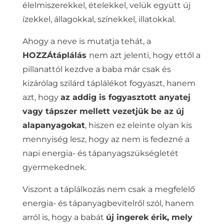
élelmiszerekkel, ételekkel, velük együtt új
ízekkel, állagokkal, színekkel, illatokkal.
Ahogy a neve is mutatja tehát, a
HOZZÁtáplálás
nem azt jelenti, hogy ettől a
pillanattól kezdve a baba már csak és
kizárólag szilárd táplálékot fogyaszt, hanem
azt, hogy
az addig is fogyasztott anyatej
vagy tápszer mellett vezetjük be az új
alapanyagokat
, hiszen ez eleinte olyan kis
mennyiség lesz, hogy az nem is fedezné a
napi energia- és tápanyagszükségletét
gyermekednek.
Viszont a táplálkozás nem csak a megfelelő
energia- és tápanyagbevitelről szól, hanem
arról is, hogy a babát
új ingerek érik, mely