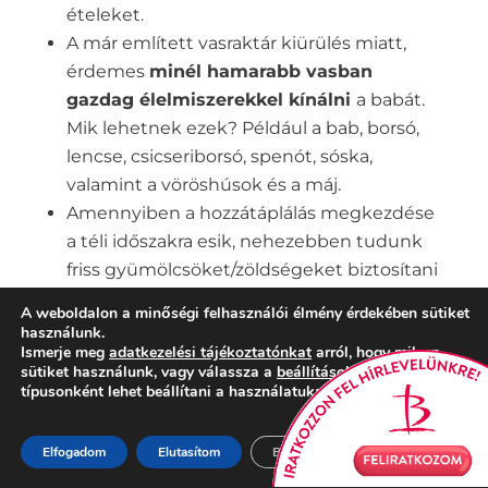
ételeket.
A már említett vasraktár kiürülés miatt,
érdemes
minél hamarabb vasban
gazdag élelmiszerekkel kínálni
a babát.
Mik lehetnek ezek? Például a bab, borsó,
lencse, csicseriborsó, spenót, sóska,
valamint a vöröshúsok és a máj.
Amennyiben a hozzátáplálás megkezdése
a téli időszakra esik, nehezebben tudunk
friss gyümölcsöket/zöldségeket biztosítani
a babának úgy, hogy
változatos legyen az
A weboldalon a minőségi felhasználói élmény érdekében sütiket
étrendje, ezért érdemes már nyáron
használunk.
Ismerje meg
adatkezelési tájékoztatónkat
arról, hogy milyen
gondolni arra, hogy a szezonális
sütiket használunk, vagy válassza a
beállítások
részt, ahol
alapanyagokból kisebb adagokat
típusonként lehet beállítani a használatukat.
lefagyasszunk a babának.
Egyes nyersanyagok bizonyos életkor
Elfogadom
Elutasítom
Beállítások
alatt nem ajánlottak
: ilyen pl. a tehéntej,