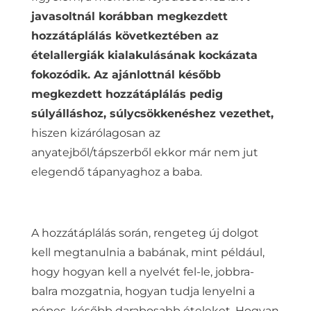
javasoltnál korábban megkezdett
hozzátáplálás következtében az
ételallergiák kialakulásának kockázata
fokozódik. Az ajánlottnál később
megkezdett hozzátáplálás pedig
súlyálláshoz, súlycsökkenéshez vezethet,
hiszen kizárólagosan az
anyatejből/tápszerből ekkor már nem jut
elegendő tápanyaghoz a baba.
A hozzátáplálás során, rengeteg új dolgot
kell megtanulnia a babának, mint például,
hogy hogyan kell a nyelvét fel-le, jobbra-
balra mozgatnia, hogyan tudja lenyelni a
pépes, később darabosabb ételeket. Hogyan