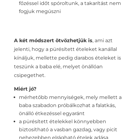
főzéssel időt spóroltunk, a takarítást nem
fogjuk megúszni
A két módszert ötvözhetjük is
, ami azt
jelenti, hogy a pürésített ételeket kanállal
kínáljuk, mellette pedig darabos ételeket is
teszünk a baba elé, melyet önállóan
csipegethet.
Miért jó?
mérhetőbb mennyiségek, mely mellett a
baba szabadon próbálkozhat a falatkás,
önálló étkezéssel egyaránt
a pürésített ételekkel könnyebben
biztosítható a vasban gazdag, vagy picit
nehezebben elrágható ételek adása