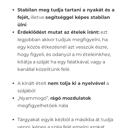
Stabilan meg tudja tartani a nyakát és a
fejét,
illetve
segítséggel képes stabilan
ülni
Érdeklődést mutat az ételek iránt:
ezt
legjobban akkor tudjuk megfigyelni, ha
egy közös étkezésnél azt vesszük észre,
hogy figyeli, és odanyúl a mi ételeinkhez,
kitátja a száját ha egy falatkával, vagy a
kanállal közelítünk felé.
A kínált ételt
nem tolja ki a nyelvével
a
szájából
„Nyammogó”,
rágó mozdulatok
megfigyelhetőek nála
Tárgyakat egyik kézből a másikba át tudja
venni, képes a szája felé emelni azokat,