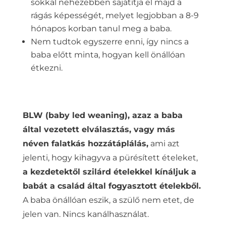
sokkal nehezebben sajátítja el majd a
rágás képességét, melyet legjobban a 8-9
hónapos korban tanul meg a baba.
Nem tudtok egyszerre enni, így nincs a
baba előtt minta, hogyan kell önállóan
étkezni.
BLW (baby led weaning), azaz a baba
által vezetett elválasztás, vagy más
néven falatkás hozzátáplálás,
ami azt
jelenti, hogy kihagyva a pürésített ételeket,
a kezdetektől szilárd ételekkel kínáljuk a
babát a család által fogyasztott ételekből.
A baba önállóan eszik, a szülő nem etet, de
jelen van. Nincs kanálhasználat.