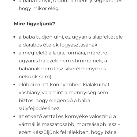
a baba irányít, ő dönt a mennyiségekről, és
hogy mikor elég
Mire figyeljünk?
a baba tudjon ülni, ez ugyanis alapfeltétele
a darabos ételek fogyasztásának
a megfelelő állagra, formára, méretre,
ugyanis ha ezek nem stimmelnek, a
babának nem lesz sikerélménye (és
nekünk sem),
előbbi miatt könnyebben kialakulhat
vashiány, valamint a mennyiség sem
biztos, hogy elegendő a baba
súlyfejlődéséhez
az étkező asztal és környéke valószínű a
vártnál is maszatosabb, morzsásabb lesz –
ezért készüljünk fel lélekben, hogy bár a