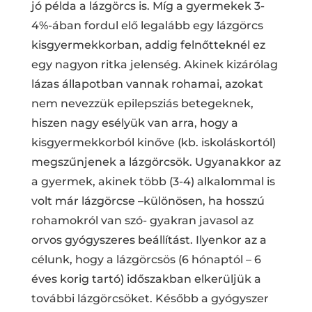
jó példa a lázgörcs is. Míg a gyermekek 3-
4%-ában fordul elő legalább egy lázgörcs
kisgyermekkorban, addig felnőtteknél ez
egy nagyon ritka jelenség. Akinek kizárólag
lázas állapotban vannak rohamai, azokat
nem nevezzük epilepsziás betegeknek,
hiszen nagy esélyük van arra, hogy a
kisgyermekkorból kinőve (kb. iskoláskortól)
megszűnjenek a lázgörcsök. Ugyanakkor az
a gyermek, akinek több (3-4) alkalommal is
volt már lázgörcse –különösen, ha hosszú
rohamokról van szó- gyakran javasol az
orvos gyógyszeres beállítást. Ilyenkor az a
célunk, hogy a lázgörcsös (6 hónaptól – 6
éves korig tartó) időszakban elkerüljük a
további lázgörcsöket. Később a gyógyszer