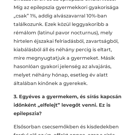
Míg az epilepszia gyermekkori gyakorisága
„csak” 1%, addig alvászavarral 10%-ban
találkozunk. Ezek közül leggyakoribb a
rémálom (latinul pavor nocturnus), mely
hirtelen éjszakai felriadásból, zavartságból,
kiabálásból áll és néhány percig is eltart,
mire megnyugtatjuk a gyermeket. Másik
hasonlóan gyakori jelenség az alvajárás,
melyet néhány hónap, esetleg év alatt
általában kinőnek a gyerekek.
3. Egyéves a gyermekem, és sírás kapcsán
időnként „elfelejt” levegőt venni. Ez is
epilepszia?
Elsősorban csecsemőkben és kisdedekben