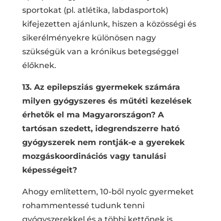
sportokat (pl. atlétika, labdasportok)
kifejezetten ajánlunk, hiszen a közösségi és
sikerélményekre különösen nagy
szükségük van a krónikus betegséggel
élőknek.
13. Az epilepsziás gyermekek számára
milyen gyógyszeres és műtéti kezelések
érhetők el ma Magyarországon? A
tartósan szedett, idegrendszerre ható
gyógyszerek nem rontják-e a gyerekek
mozgáskoordinációs vagy tanulási
képességeit?
Ahogy említettem, 10-ből nyolc gyermeket
rohammentessé tudunk tenni
gyógyszerekkel és a többi kettőnek is