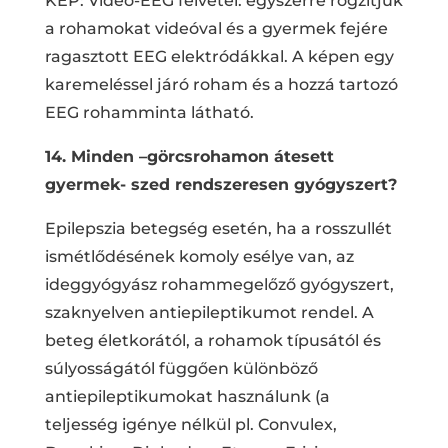
KÉP: Videó-EEG felvétel: egyszerre rögzítjük
a rohamokat videóval és a gyermek fejére
ragasztott EEG elektródákkal. A képen egy
karemeléssel járó roham és a hozzá tartozó
EEG rohamminta látható.
14. Minden –görcsrohamon átesett
gyermek- szed rendszeresen gyógyszert?
Epilepszia betegség esetén, ha a rosszullét
ismétlődésének komoly esélye van, az
ideggyógyász rohammegelőző gyógyszert,
szaknyelven antiepileptikumot rendel. A
beteg életkorától, a rohamok típusától és
súlyosságától függően különböző
antiepileptikumokat használunk (a
teljesség igénye nélkül pl. Convulex,