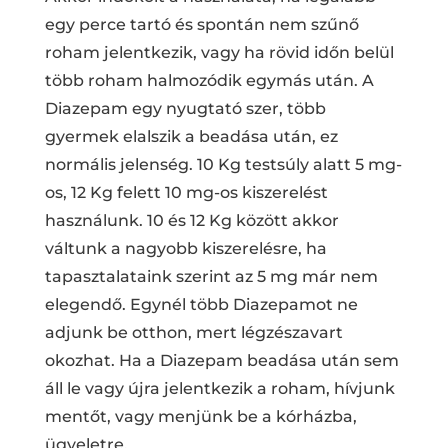
egy perce tartó és spontán nem szűnő
roham jelentkezik, vagy ha rövid időn belül
több roham halmozódik egymás után. A
Diazepam egy nyugtató szer, több
gyermek elalszik a beadása után, ez
normális jelenség. 10 Kg testsúly alatt 5 mg-
os, 12 Kg felett 10 mg-os kiszerelést
használunk. 10 és 12 Kg között akkor
váltunk a nagyobb kiszerelésre, ha
tapasztalataink szerint az 5 mg már nem
elegendő. Egynél több Diazepamot ne
adjunk be otthon, mert légzészavart
okozhat. Ha a Diazepam beadása után sem
áll le vagy újra jelentkezik a roham, hívjunk
mentőt, vagy menjünk be a kórházba,
ügyeletre.