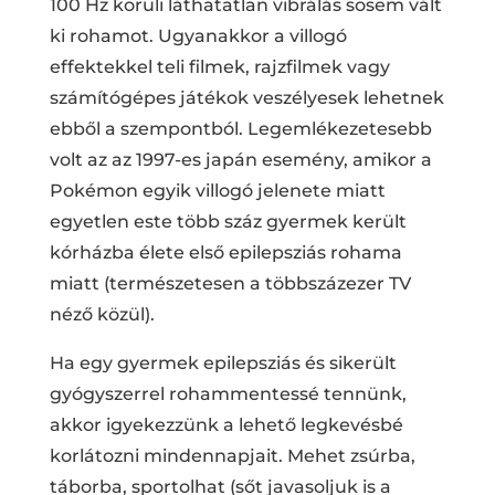
100 Hz körüli láthatatlan vibrálás sosem vált
ki rohamot. Ugyanakkor a villogó
effektekkel teli filmek, rajzfilmek vagy
számítógépes játékok veszélyesek lehetnek
ebből a szempontból. Legemlékezetesebb
volt az az 1997-es japán esemény, amikor a
Pokémon egyik villogó jelenete miatt
egyetlen este több száz gyermek került
kórházba élete első epilepsziás rohama
miatt (természetesen a többszázezer TV
néző közül).
Ha egy gyermek epilepsziás és sikerült
gyógyszerrel rohammentessé tennünk,
akkor igyekezzünk a lehető legkevésbé
korlátozni mindennapjait. Mehet zsúrba,
táborba, sportolhat (sőt javasoljuk is a