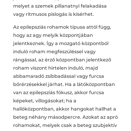
melyet a szemek pillanatnyi felakadása
vagy ritmusos pislogás is kísérhet.
Az epilepsziás rohamok típusa attól függ,
hogy az agy melyik központjában
jelentkeznek. Így a mozgató központból
induló roham megfeszüléssel vagy
rángással, az érző központban jelentkező
roham viszont hirtelen induló, majd
abbamaradó zsibbadással vagy furcsa
bőrérzésekkel járhat. Ha a látóközpontban
van az epilepsziás fókusz, akkor furcsa
képeket, villogásokat; ha a
hallóközpontban, akkor hangokat hallhat a
beteg néhány másodpercre. Azokat az apró
rohamokat, melyek csak a beteg szubjektív