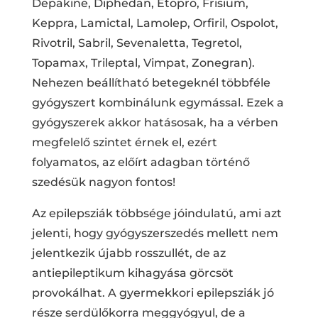
Depakine, Diphedan, Etopro, Frisium,
Keppra, Lamictal, Lamolep, Orfiril, Ospolot,
Rivotril, Sabril, Sevenaletta, Tegretol,
Topamax, Trileptal, Vimpat, Zonegran).
Nehezen beállítható betegeknél többféle
gyógyszert kombinálunk egymással. Ezek a
gyógyszerek akkor hatásosak, ha a vérben
megfelelő szintet érnek el, ezért
folyamatos, az előírt adagban történő
szedésük nagyon fontos!
Az epilepsziák többsége jóindulatú, ami azt
jelenti, hogy gyógyszerszedés mellett nem
jelentkezik újabb rosszullét, de az
antiepileptikum kihagyása görcsöt
provokálhat. A gyermekkori epilepsziák jó
része serdülőkorra meggyógyul, de a