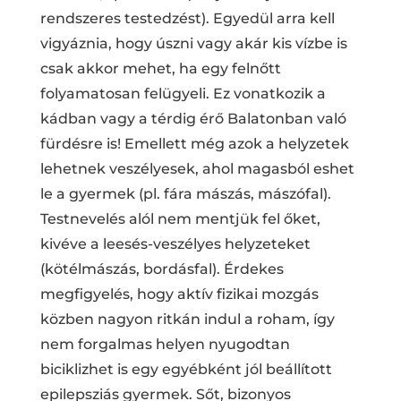
rendszeres testedzést). Egyedül arra kell
vigyáznia, hogy úszni vagy akár kis vízbe is
csak akkor mehet, ha egy felnőtt
folyamatosan felügyeli. Ez vonatkozik a
kádban vagy a térdig érő Balatonban való
fürdésre is! Emellett még azok a helyzetek
lehetnek veszélyesek, ahol magasból eshet
le a gyermek (pl. fára mászás, mászófal).
Testnevelés alól nem mentjük fel őket,
kivéve a leesés-veszélyes helyzeteket
(kötélmászás, bordásfal). Érdekes
megfigyelés, hogy aktív fizikai mozgás
közben nagyon ritkán indul a roham, így
nem forgalmas helyen nyugodtan
biciklizhet is egy egyébként jól beállított
epilepsziás gyermek. Sőt, bizonyos