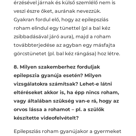
érzésével járnak és külső szemlélő nem is
veszi észre őket, aurának nevezzük.
Gyakran fordul elő, hogy az epilepsziás
roham elindul egy tünettel (pl a bal kéz
zsibbadásával járó aura), majd a roham
továbbterjedése az agyban egy másfajta
görcstünetet (pl. bal kéz rángása) hoz létre.
8. Milyen szakemberhez forduljak
epilepszia gyanúja esetén? Milyen
vizsgálatokra számítsak? Lehet-e látni
eltéréseket akkor is, ha épp nincs roham,
vagy általában szükség van-e rá, hogy az
orvos lássa a rohamot – pl. a szülők
készítette videofelvételt?
Epilepsziás roham gyanújakor a gyermeket