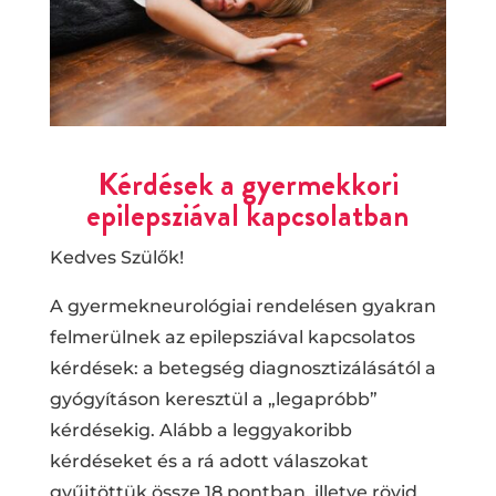
Kérdések a gyermekkori
epilepsziával kapcsolatban
Kedves Szülők!
A gyermekneurológiai rendelésen gyakran
felmerülnek az epilepsziával kapcsolatos
kérdések: a betegség diagnosztizálásától a
gyógyításon keresztül a „legapróbb”
kérdésekig. Alább a leggyakoribb
kérdéseket és a rá adott válaszokat
gyűjtöttük össze 18 pontban, illetve rövid