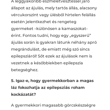
A leggyakoribb eszméletvesztéssel járó
állapot az ájulás, mely tartós állás, alacsony
vércukorszint vagy ülésből hirtelen felállás
esetén jelentkezhet és rengeteg
gyermeket –különösen a kamaszokat-
érint. Fontos tudni, hogy egy „egyszerű”
ájulás során is gyakran látunk néhány apró
megrándulást, de emiatt még szó sincs
epilepsziáról! Sőt ezek az ájulások nem is
vezetnek a későbbiekben epilepszia
betegséghez.
5. Igaz-e, hogy gyermekkorban a magas
láz fokozhatja az epilepsziás roham
kockázatát?
A gyermekkori magasabb görcskészségre