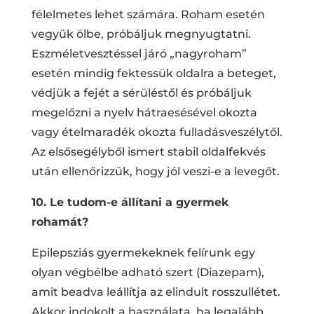
félelmetes lehet számára. Roham esetén
vegyük ölbe, próbáljuk megnyugtatni.
Eszméletvesztéssel járó „nagyroham”
esetén mindig fektessük oldalra a beteget,
védjük a fejét a sérüléstől és próbáljuk
megelőzni a nyelv hátraesésével okozta
vagy ételmaradék okozta fulladásveszélytől.
Az elsősegélyből ismert stabil oldalfekvés
után ellenőrizzük, hogy jól veszi-e a levegőt.
10. Le tudom-e állítani a gyermek
rohamát?
Epilepsziás gyermekeknek felírunk egy
olyan végbélbe adható szert (Diazepam),
amit beadva leállítja az elindult rosszullétet.
Akkor indokolt a használata, ha legalább