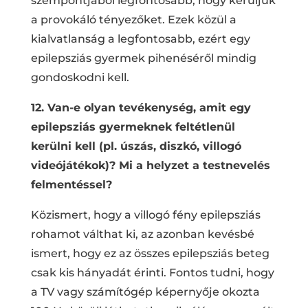
szempontjából legfontosabb, hogy kerüljük
a provokáló tényezőket. Ezek közül a
kialvatlanság a legfontosabb, ezért egy
epilepsziás gyermek pihenéséről mindig
gondoskodni kell.
12. Van-e olyan tevékenység, amit egy
epilepsziás gyermeknek feltétlenül
kerülni kell (pl. úszás, diszkó, villogó
videójátékok)? Mi a helyzet a testnevelés
felmentéssel?
Közismert, hogy a villogó fény epilepsziás
rohamot válthat ki, az azonban kevésbé
ismert, hogy ez az összes epilepsziás beteg
csak kis hányadát érinti. Fontos tudni, hogy
a TV vagy számítógép képernyője okozta