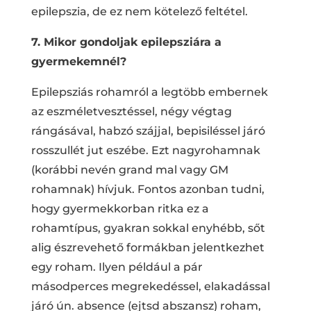
epilepszia, de ez nem kötelező feltétel.
7. Mikor gondoljak epilepsziára a
gyermekemnél?
Epilepsziás rohamról a legtöbb embernek
az eszméletvesztéssel, négy végtag
rángásával, habzó szájjal, bepisiléssel járó
rosszullét jut eszébe. Ezt nagyrohamnak
(korábbi nevén grand mal vagy GM
rohamnak) hívjuk. Fontos azonban tudni,
hogy gyermekkorban ritka ez a
rohamtípus, gyakran sokkal enyhébb, sőt
alig észrevehető formákban jelentkezhet
egy roham. Ilyen például a pár
másodperces megrekedéssel, elakadással
járó ún. absence (ejtsd abszansz) roham,