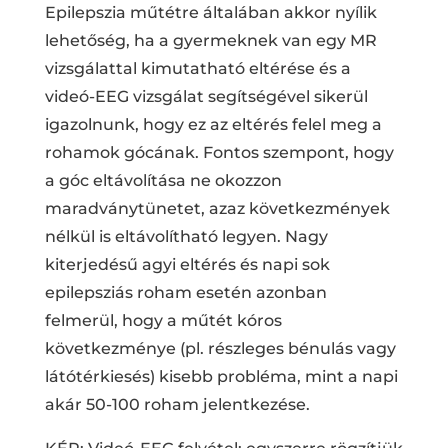
Epilepszia műtétre általában akkor nyílik
lehetőség, ha a gyermeknek van egy MR
vizsgálattal kimutatható eltérése és a
videó-EEG vizsgálat segítségével sikerül
igazolnunk, hogy ez az eltérés felel meg a
rohamok gócának. Fontos szempont, hogy
a góc eltávolítása ne okozzon
maradványtünetet, azaz következmények
nélkül is eltávolítható legyen. Nagy
kiterjedésű agyi eltérés és napi sok
epilepsziás roham esetén azonban
felmerül, hogy a műtét kóros
következménye (pl. részleges bénulás vagy
látótérkiesés) kisebb probléma, mint a napi
akár 50-100 roham jelentkezése.