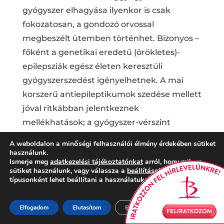
gyógyszer elhagyása ilyenkor is csak
fokozatosan, a gondozó orvossal
megbeszélt ütemben történhet. Bizonyos –
főként a genetikai eredetű (örökletes)-
epilepsziák egész életen keresztüli
gyógyszerszedést igényelhetnek. A mai
korszerű antiepileptikumok szedése mellett
jóval ritkábban jelentkeznek
mellékhatások; a gyógyszer-vérszint
ellenőrzése és a mellékhatások időben
A weboldalon a minőségi felhasználói élmény érdekében sütiket
történő felismerése miatt az orvos bizonyos
használunk.
Ismerje meg
adatkezelési tájékoztatónkat
arról, hogy milyen
időközönként vérvételre és
sütiket használunk, vagy válassza a
beállítások
részt, ahol
kontrollvizsgálatra hívja vissza a betegeket.
típusonként lehet beállítani a használatukat.
Nem kell szedni gyógyszert, ha kicsi a
Elfogadom
Elutasítom
Beállítások
roham ismétlődés esélye. Ha pl.