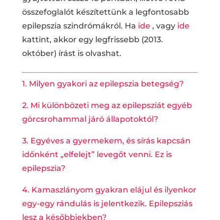
összefoglalót készítettünk a legfontosabb
epilepszia szindrómákról. Ha
ide
, vagy
ide
kattint, akkor egy legfrissebb (2013.
október) írást is olvashat.
1. Milyen gyakori az epilepszia betegség?
2. Mi különbözeti meg az epilepsziát egyéb
görcsrohammal járó állapotoktól?
3. Egyéves a gyermekem, és sírás kapcsán
időnként „elfelejt” levegőt venni. Ez is
epilepszia?
4. Kamaszlányom gyakran elájul és ilyenkor
egy-egy rándulás is jelentkezik. Epilepsziás
lesz a későbbiekben?