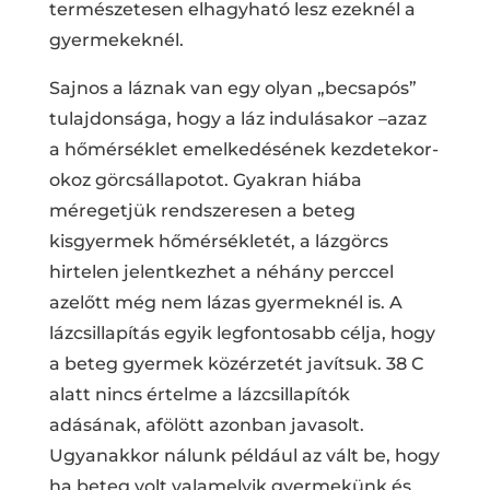
természetesen elhagyható lesz ezeknél a
gyermekeknél.
Sajnos a láznak van egy olyan „becsapós”
tulajdonsága, hogy a láz indulásakor –azaz
a hőmérséklet emelkedésének kezdetekor-
okoz görcsállapotot. Gyakran hiába
méregetjük rendszeresen a beteg
kisgyermek hőmérsékletét, a lázgörcs
hirtelen jelentkezhet a néhány perccel
azelőtt még nem lázas gyermeknél is. A
lázcsillapítás egyik legfontosabb célja, hogy
a beteg gyermek közérzetét javítsuk. 38 C
alatt nincs értelme a lázcsillapítók
adásának, afölött azonban javasolt.
Ugyanakkor nálunk például az vált be, hogy
ha beteg volt valamelyik gyermekünk és