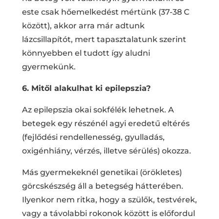
este csak hőemelkedést mértünk (37-38 C
között), akkor arra már adtunk
lázcsillapítót, mert tapasztalatunk szerint
könnyebben el tudott így aludni
gyermekünk.
6. Mitől alakulhat ki epilepszia?
Az epilepszia okai sokfélék lehetnek. A
betegek egy részénél agyi eredetű eltérés
(fejlődési rendellenesség, gyulladás,
oxigénhiány, vérzés, illetve sérülés) okozza.
Más gyermekeknél genetikai (örökletes)
görcskészség áll a betegség hátterében.
Ilyenkor nem ritka, hogy a szülők, testvérek,
vagy a távolabbi rokonok között is előfordul