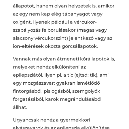
állapotot, hanem olyan helyzetek is, amikor
az egy nem kap elég tápanyagot vagy
oxigént. Ilyenek például a vércukor-
szabályozás felborulásakor (magas vagy
alacsony vércukorszint) jelentkező vagy az
ion-eltérések okozta görcsállapotok.
Vannak más olyan átmeneti kórállapotok is,
melyeket nehéz elkülöníteni az
epilepsziától. Ilyen pl. a tic (ejtsd: tik), ami
egy mozgászavar: gyakran ismétlődő
fintorgásból, pislogásból, szemgolyók
forgatásából, karok megrándulásából
állhat.
Ugyancsak nehéz a gyermekkori
alvászavarok és az epilepszia elkülönítése.