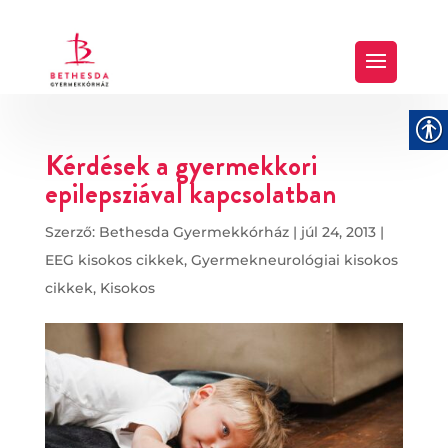
Kérdések a gyermekkori
epilepsziával kapcsolatban
Szerző:
Bethesda Gyermekkórház
|
júl 24, 2013
|
EEG kisokos cikkek
,
Gyermekneurológiai kisokos
cikkek
,
Kisokos