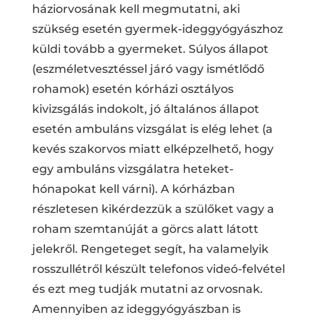
háziorvosának kell megmutatni, aki
szükség esetén gyermek-ideggyógyászhoz
küldi tovább a gyermeket. Súlyos állapot
(eszméletvesztéssel járó vagy ismétlődő
rohamok) esetén kórházi osztályos
kivizsgálás indokolt, jó általános állapot
esetén ambuláns vizsgálat is elég lehet (a
kevés szakorvos miatt elképzelhető, hogy
egy ambuláns vizsgálatra heteket-
hónapokat kell várni). A kórházban
részletesen kikérdezzük a szülőket vagy a
roham szemtanúját a görcs alatt látott
jelekről. Rengeteget segít, ha valamelyik
rosszullétről készült telefonos videó-felvétel
és ezt meg tudják mutatni az orvosnak.
Amennyiben az ideggyógyászban is