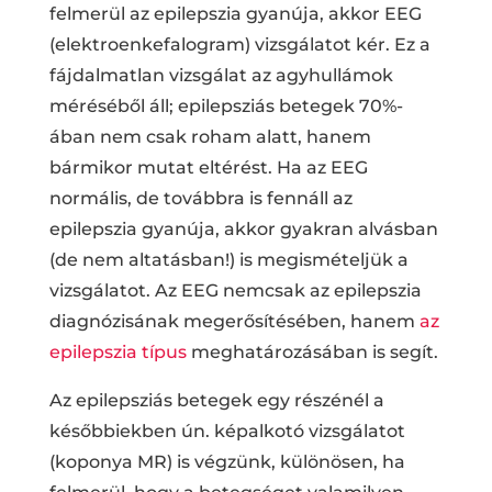
felmerül az epilepszia gyanúja, akkor EEG
(elektroenkefalogram) vizsgálatot kér. Ez a
fájdalmatlan vizsgálat az agyhullámok
méréséből áll; epilepsziás betegek 70%-
ában nem csak roham alatt, hanem
bármikor mutat eltérést. Ha az EEG
normális, de továbbra is fennáll az
epilepszia gyanúja, akkor gyakran alvásban
(de nem altatásban!) is megismételjük a
vizsgálatot. Az EEG nemcsak az epilepszia
diagnózisának megerősítésében, hanem
az
epilepszia típus
meghatározásában is segít.
Az epilepsziás betegek egy részénél a
későbbiekben ún. képalkotó vizsgálatot
(koponya MR) is végzünk, különösen, ha