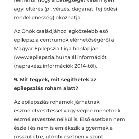
felmerül, hogy a betegséget valamilyen
agyi eltérés (pl. vérzés, daganat, fejlődési
rendellenesség) okozhatja.
Az Önök családjához legközelebb eső
epilepszia centrumok elérhetőségéről a
Magyar Epilepszia Liga honlapján
(www.epilepszia.hu) talál információt
(naprakész információk 2014-től).
9. Mit tegyek, mit segíthetek az
epilepsziás roham alatt?
Az epilepsziás rohamok járhatnak
eszméletvesztéssel vagy végbe mehetnek
eszméletvesztés nélkül is. Első esetben nem
észleli és nem is emlékszik a gyermek a
rosszullétre, utóbbi esetben viszont