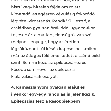
fordul elő az ún. affekt apnoe, azaz a sírás,
hiszti vagy hirtelen fájdalom miatt
kimaradó, és egészen kékülésig fokozódó
légvétel-kimaradás. Rendkívül ijesztő, a
családban gyakran öröklődő, ugyanakkor
teljesen ártalmatlan jelenségről van szó,
melynek lényege, hogy az éretlen
légzőközpont túl későn kapcsol be, amikor
már az átlagos fölé emelkedett a széndioxid
szint. Semmi köze az epilepsziához és
később sem növeli az epilepszia
kialakulásának esélyét!
4. Kamaszlányom gyakran elájul és
ilyenkor egy-egy rándulás is jelentkezik.
Epilepsziás lesz a későbbiekben?