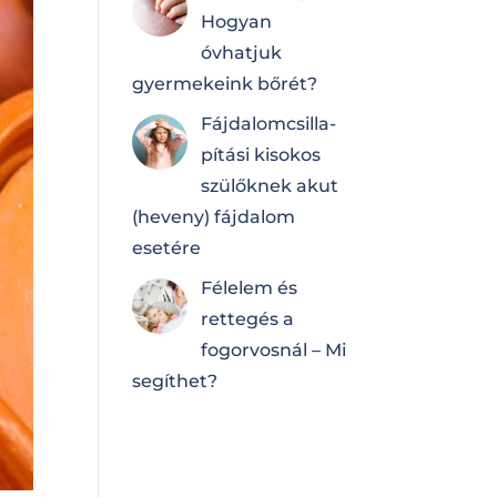
Hogyan
óvhatjuk
gyermekeink bőrét?
Fájdalomcsilla­
pí­tá­si kisokos
szülőknek akut
(heveny) fájdalom
esetére
Félelem és
rettegés a
fogorvosnál – Mi
segíthet?