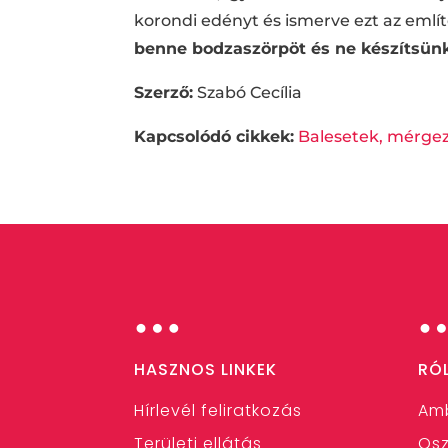
korondi edényt és ismerve ezt az emlí
benne bodzaszörpöt és ne készítsünk
Szerző:
Szabó Cecília
Kapcsolódó cikkek:
Balesetek, mérge
…
HASZNOS LINKEK
RÓ
Hírlevél feliratkozás
Am
Területi ellátás
Osz