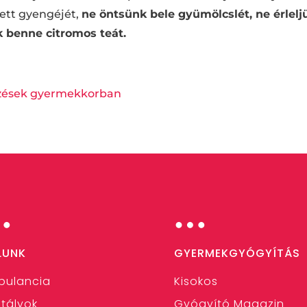
tett gyengéjét,
ne öntsünk bele gyümölcslét, ne érlelj
 benne citromos teát.
zések gyermekkorban
…
…
LUNK
GYERMEKGYÓGYÍTÁS
bulancia
Kisokos
tályok
Gyógyító Magazin