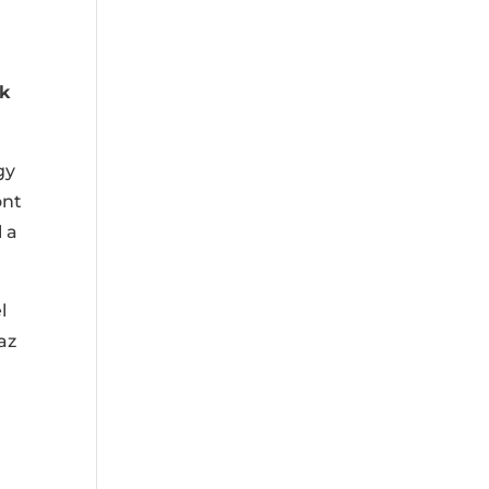
ak
gy
ont
 a
l
az