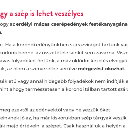
y a szép is lehet veszélyes
hogy az
erdélyi mázas cserépedények festékanyagán
a.
j. Ha a korondi edényünkben szárazvirágot tartunk va
ködünk benne, az összetétele senkit sem zavarna. Visz
vas folyadékot öntünk, a máz oldódni kezd és elvegyül
zuk, az ólom a szervezetbe kerülve
mérgezést okozhat.
ékletű vagy annál hidegebb folyadékok nem indítják e
 mint ahogy természetesen a korondi tálban tartott szár
 meg ezektől az edényektől vagy helyezzük őket
keinknek jó az, ha már kiskorukban szép tárgyak veszik
dják majd értékelni a szépet. Csak használjuk a helyén a