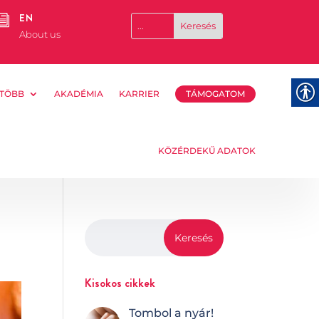
EN
i
About us
TÖBB
AKADÉMIA
KARRIER
TÁMOGATOM
KÖZÉRDEKŰ ADATOK
Kisokos cikkek
Tombol a nyár!