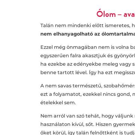
Ólom – avag
Talán nem mindenki előtt ismeretes, 
nem elhanyagolható az ólomtartalm
Ezzel még önmagában nem is volna ba
egyszerűen falra akasztjuk és gyönyör
ha ezekbe az edényekbe meleg vagy sa
benne tartott lével. Így ha ezt megiss
A nem savas természetű, szobahőmérs
ezt a folyamatot, ezekkel nincs gond,
ételekkel sem.
Nem arról van szó tehát, hogy váljunk
használaton kívül, sőt. Hiszen gyerme
őket körül, így talán felnőttként is tu