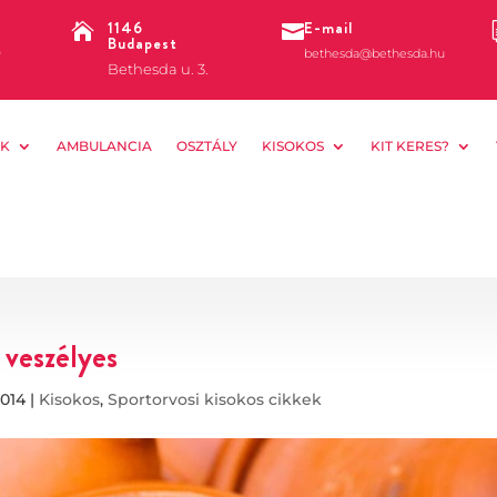
1146
E-mail


Budapest
0
bethesda@bethesda.hu
Bethesda u. 3.
K
AMBULANCIA
OSZTÁLY
KISOKOS
KIT KERES?
 veszélyes
2014
|
Kisokos
,
Sportorvosi kisokos cikkek