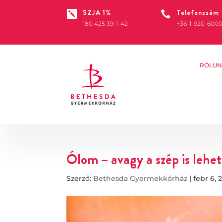
SZJA 1%
Telefonszám


180 425 39-1-42
+36-1-920-600
RÓLUN
Ólom – avagy a szép is lehet
Szerző:
Bethesda Gyermekkórház
|
febr 6, 