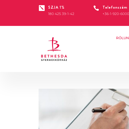
SZJA 1%
Telefonszám


180 425 39-1-42
+36-1-920-600
RÓLUN