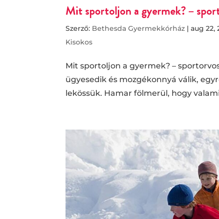
Mit sportoljon a gyermek? – spor
Szerző:
Bethesda Gyermekkórház
|
aug 22, 
Kisokos
Mit sportoljon a gyermek? – sportorv
ügyesedik és mozgékonnyá válik, egyre
lekössük. Hamar fölmerül, hogy valamil