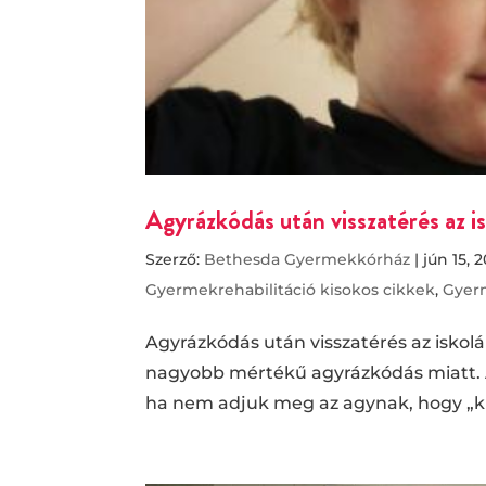
Agyrázkódás után visszatérés az i
Szerző:
Bethesda Gyermekkórház
|
jún 15, 
Gyermekrehabilitáció kisokos cikkek
,
Gyer
Agyrázkódás után visszatérés az iskol
nagyobb mértékű agyrázkódás miatt. 
ha nem adjuk meg az agynak, hogy „kip