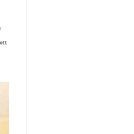
k
ett