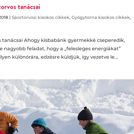
torvos tanácsai
2018
|
Sportorvosi kisokos cikkek
,
Gyógytorna kisokos cikkek
,
os tanácsai Ahogy kisbabánk gyermekké cseperedik,
 nagyobb feladat, hogy a „felesleges energiákat”
yen különórára, edzésre küldjük, így vezetve le...