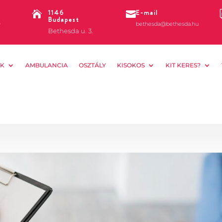
1146
E-mail


Budapest
0
bethesda@bethesda.hu
Bethesda u. 3.
K
AMBULANCIA
OSZTÁLY
KISOKOS
KIT KERES?