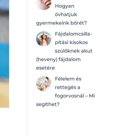
Hogyan
óvhatjuk
gyermekeink bőrét?
Fájdalomcsilla­
pí­tá­si kisokos
szülőknek akut
(heveny) fájdalom
esetére
Félelem és
rettegés a
fogorvosnál – Mi
segíthet?