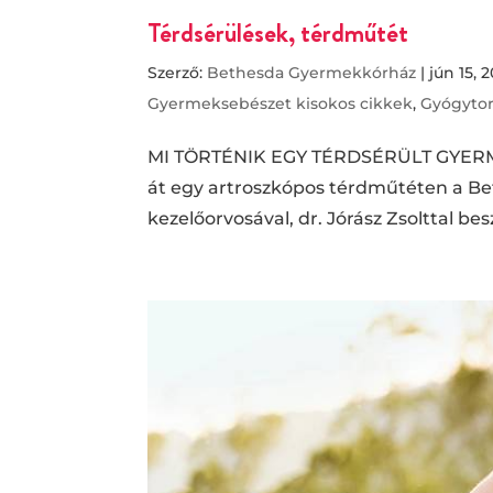
Térdsérülések, térdműtét
Szerző:
Bethesda Gyermekkórház
|
jún 15, 
Gyermeksebészet kisokos cikkek
,
Gyógytor
MI TÖRTÉNIK EGY TÉRDSÉRÜLT GYERMEK
át egy artroszkópos térdműtéten a B
kezelőorvosával, dr. Jórász Zsolttal bes