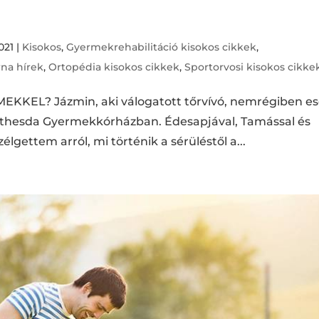
2021
|
Kisokos
,
Gyermekrehabilitáció kisokos cikkek
,
na hírek
,
Ortopédia kisokos cikkek
,
Sportorvosi kisokos cikke
KEL? Jázmin, aki válogatott tőrvívó, nemrégiben es
ethesda Gyermekkórházban. Édesapjával, Tamással és
zélgettem arról, mi történik a sérüléstől a...