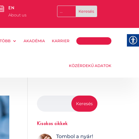
EN
i
About us
TÖBB
AKADÉMIA
KARRIER
TÁMOGATOM
KÖZÉRDEKŰ ADATOK
Kisokos cikkek
Tombol a nyár!