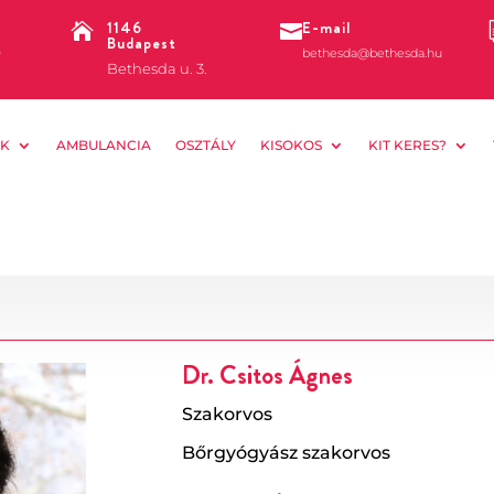
1146
E-mail


Budapest
0
bethesda@bethesda.hu
Bethesda u. 3.
K
AMBULANCIA
OSZTÁLY
KISOKOS
KIT KERES?
Dr. Csitos Ágnes
Szakorvos
Bőrgyógyász szakorvos