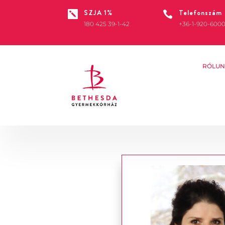
SZJA 1%
Telefonszám


180 425 39-1-42
+36-1-920-600
RÓLUN