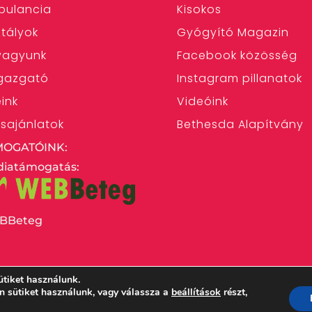
bulancia
Kisokos
tályok
Gyógyító Magazin
 vagyunk
Facebook közösség
gazgató
Instagram pillanatok
eink
Videóink
ásajánlatok
Bethesda Alapítvány
MOGATÓINK:
iatámogatás:
BBeteg
ütiket használunk.
en sütiket használunk, vagy válassza a
beállítások
részt,
 Egyház Bethesda Gyermekkórháza – 1146 Budapest,