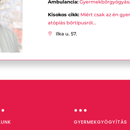
Ambulancia:
Gyermekbőrgyógyásza
Kisokos cikk:
Miért csak az én gye
atópiás bőrtípusról...
Ilka u. 57.

…
…
LUNK
GYERMEKGYÓGYÍTÁS