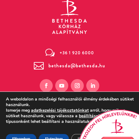
w
+36 1 920 6000

bethesda@bethesda.hu
A weboldalon a minőségi felhasználói élmény érdekében sütiket
használunk.
Ismerje meg
adatkezelési tájékoztatónkat
arról, hogy milyen
sütiket használunk, vagy válassza a
beállítások
részt, ahol
Magyarországi Református Egyház
típusonként lehet beállítani a használatukat.
Bethesda Gyermekkórháza – 1146
Budapest, Bethesda utca 3. (Zugló)
Elfogadom
Elutasítom
Beállítások