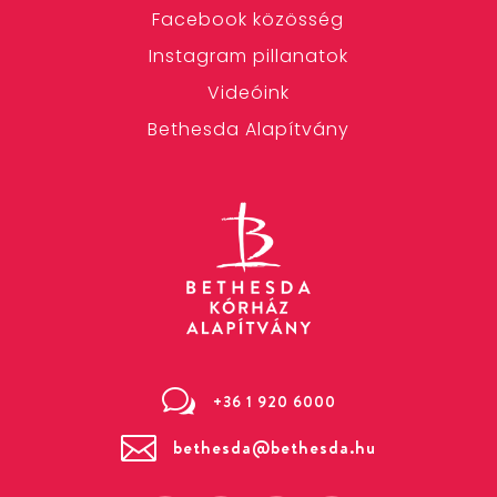
Facebook közösség
Instagram pillanatok
Videóink
Bethesda Alapítvány
w
+36 1 920 6000

bethesda@bethesda.hu