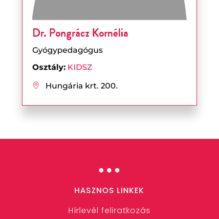
Dr. Pongrácz Kornélia
Gyógypedagógus
Osztály:
KIDSZ
Hungária krt. 200.

…
HASZNOS LINKEK
Hírlevél feliratkozás