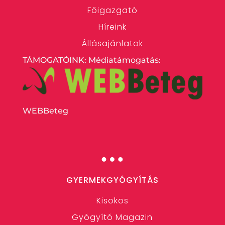
Főigazgató
Híreink
Állásajánlatok
TÁMOGATÓINK: Médiatámogatás:
WEBBeteg
…
GYERMEKGYÓGYÍTÁS
Kisokos
Gyógyító Magazin