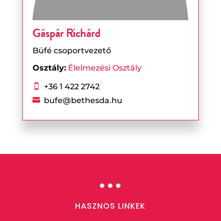
Gáspár Richárd
Büfé csoportvezető
Osztály:
Élelmezési Osztály
+36 1 422 2742

bufe@bethesda.hu

…
HASZNOS LINKEK