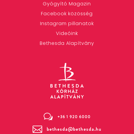
Gyógyító Magazin
Facebook közösség
Instagram pillanatok
Videóink
Bethesda Alapítvány
w
+36 1 920 6000

bethesda@bethesda.hu