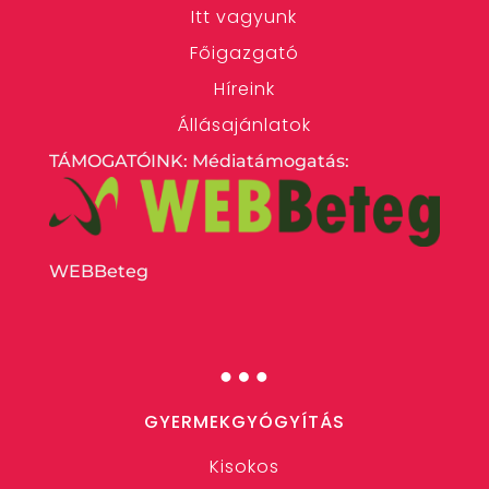
Itt vagyunk
Főigazgató
Híreink
Állásajánlatok
TÁMOGATÓINK: Médiatámogatás:
WEBBeteg
…
GYERMEKGYÓGYÍTÁS
Kisokos