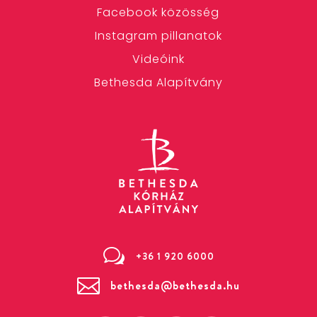
Facebook közösség
Instagram pillanatok
Videóink
Bethesda Alapítvány
w
+36 1 920 6000

bethesda@bethesda.hu