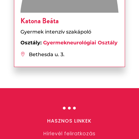
Katona Beáta
Gyermek intenzív szakápoló
Osztály:
Gyermekneurológiai Osztály
Bethesda u. 3.

…
HASZNOS LINKEK
Hírlevél feliratkozás