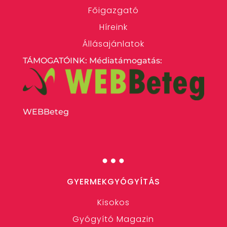
Főigazgató
Híreink
Állásajánlatok
TÁMOGATÓINK: Médiatámogatás:
WEBBeteg
…
GYERMEKGYÓGYÍTÁS
Kisokos
Gyógyító Magazin