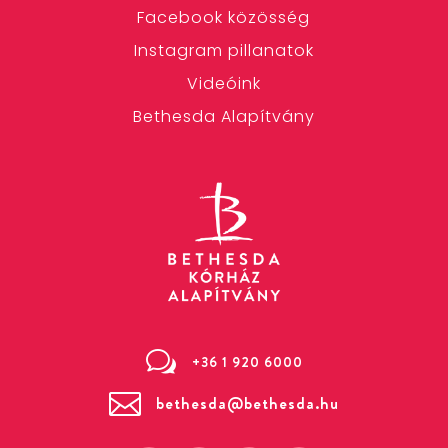
Facebook közösség
Instagram pillanatok
Videóink
Bethesda Alapítvány
w
+36 1 920 6000

bethesda@bethesda.hu