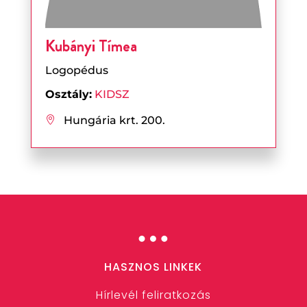
Kubányi Tímea
Logopédus
Osztály:
KIDSZ
Hungária krt. 200.

…
HASZNOS LINKEK
Hírlevél feliratkozás