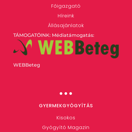
Főigazgató
Híreink
Állásajánlatok
TÁMOGATÓINK: Médiatámogatás:
WEBBeteg
…
GYERMEKGYÓGYÍTÁS
Kisokos
Gyógyító Magazin