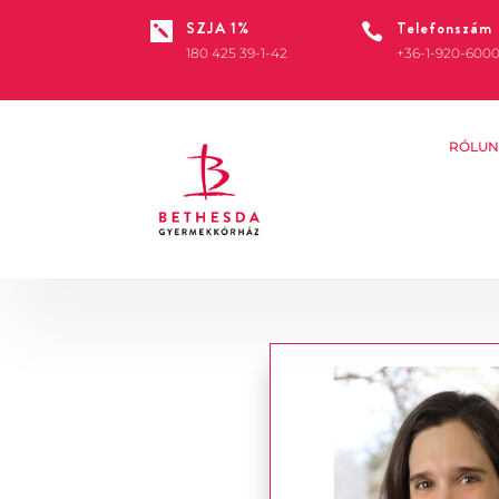
SZJA 1%
Telefonszám


180 425 39-1-42
+36-1-920-600
RÓLUN