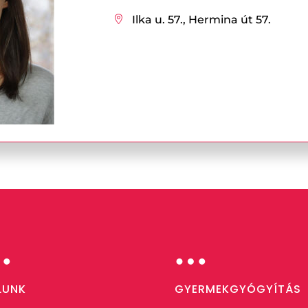
Ilka u. 57., Hermina út 57.

…
…
LUNK
GYERMEKGYÓGYÍTÁS