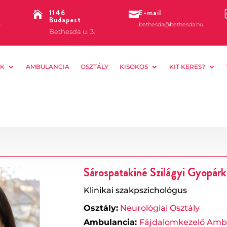
1146
E-mail


Budapest
0
bethesda@bethesda.hu
Bethesda u. 3.
K
AMBULANCIA
OSZTÁLY
KISOKOS
KIT KERES?
Sárospatakiné Szilágyi Gyopárk
Klinikai szakpszichológus
Osztály:
Neurológiai Osztály
Ambulancia:
Fájdalomkezelő Amb