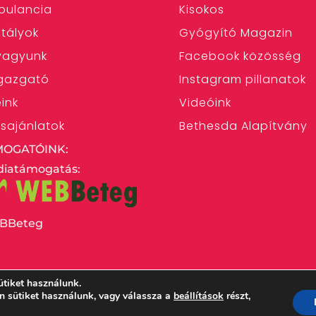
bulancia
Kisokos
tályok
Gyógyító Magazin
 vagyunk
Facebook közösség
gazgató
Instagram pillanatok
eink
Videóink
ásajánlatok
Bethesda Alapítvány
MOGATÓINK:
iatámogatás:
BBeteg
ütiket használunk.
en sütiket használunk, vagy válassza a
beállítások
részt,
 Egyház Bethesda Gyermekkórháza – 1146 Budapest,