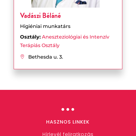
Vadászi Béláné
Higiéniai munkatárs
Osztály:
Aneszteziológiai és Intenzív
Terápiás Osztály
Bethesda u. 3.

…
HASZNOS LINKEK
Hírlevél feliratkozás