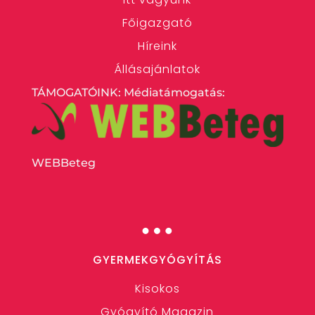
Főigazgató
Híreink
Állásajánlatok
TÁMOGATÓINK: Médiatámogatás:
WEBBeteg
…
GYERMEKGYÓGYÍTÁS
Kisokos
Gyógyító Magazin