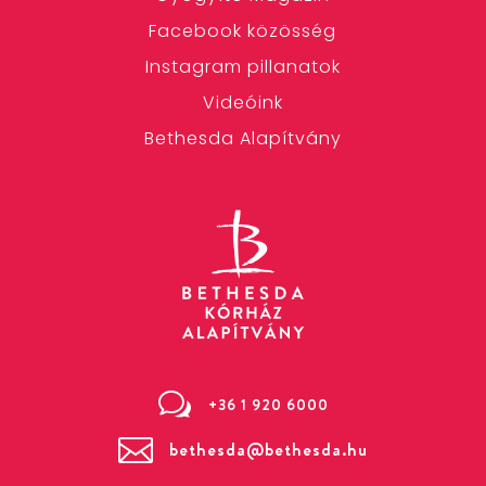
Facebook közösség
Instagram pillanatok
Videóink
Bethesda Alapítvány
w
+36 1 920 6000

bethesda@bethesda.hu