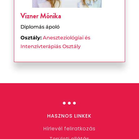
Vizner Mónika
Diplomás ápoló
Osztály:
Aneszteziológiai és
Intenzívterápiás Osztály
…
HASZNOS LINKEK
Hírlevél feliratkozás
Területi ellátás