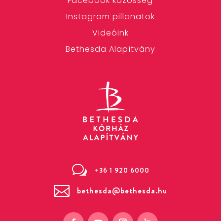
Facebook közösség
Instagram pillanatok
Videóink
Bethesda Alapítvány
w
+36 1 920 6000

bethesda@bethesda.hu