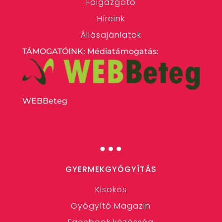
Főigazgató
Híreink
Állásajánlatok
TÁMOGATÓINK: Médiatámogatás:
WEBBeteg
…
GYERMEKGYÓGYÍTÁS
Kisokos
Gyógyító Magazin