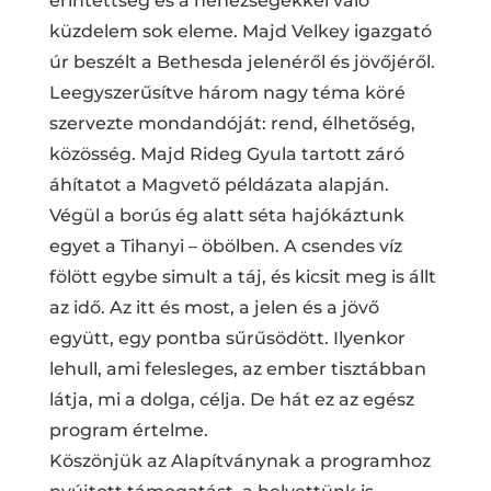
érintettség és a nehézségekkel való
küzdelem sok eleme. Majd Velkey igazgató
úr beszélt a Bethesda jelenéről és jövőjéről.
Leegyszerűsítve három nagy téma köré
szervezte mondandóját: rend, élhetőség,
közösség. Majd Rideg Gyula tartott záró
áhítatot a Magvető példázata alapján.
Végül a borús ég alatt séta hajókáztunk
egyet a Tihanyi – öbölben. A csendes víz
fölött egybe simult a táj, és kicsit meg is állt
az idő. Az itt és most, a jelen és a jövő
együtt, egy pontba sűrűsödött. Ilyenkor
lehull, ami felesleges, az ember tisztábban
látja, mi a dolga, célja. De hát ez az egész
program értelme.
Köszönjük az Alapítványnak a programhoz