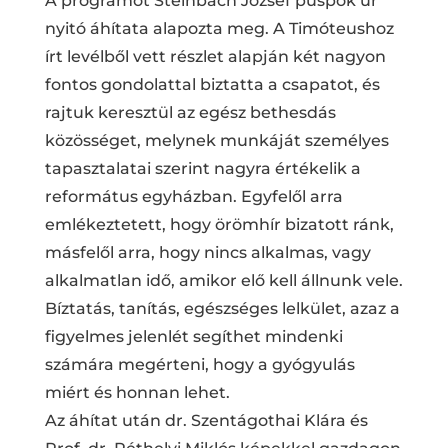
A programot Steinbach József püspök úr
nyitó áhítata alapozta meg. A Timóteushoz
írt levélből vett részlet alapján két nagyon
fontos gondolattal biztatta a csapatot, és
rajtuk keresztül az egész bethesdás
közösséget, melynek munkáját személyes
tapasztalatai szerint nagyra értékelik a
református egyházban. Egyfelől arra
emlékeztetett, hogy örömhír bizatott ránk,
másfelől arra, hogy nincs alkalmas, vagy
alkalmatlan idő, amikor elő kell állnunk vele.
Bíztatás, tanítás, egészséges lelkület, azaz a
figyelmes jelenlét segíthet mindenki
számára megérteni, hogy a gyógyulás
miért és honnan lehet.
Az áhítat után dr. Szentágothai Klára és