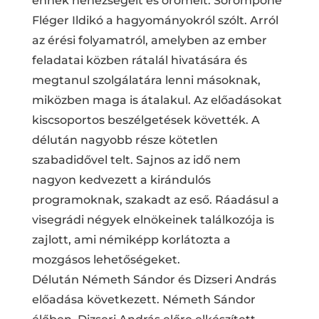
ennek nehézségeit és örömeit. Sorompóné
Fléger Ildikó a hagyományokról szólt. Arról
az érési folyamatról, amelyben az ember
feladatai közben rátalál hivatására és
megtanul szolgálatára lenni másoknak,
miközben maga is átalakul. Az előadásokat
kiscsoportos beszélgetések követték. A
délután nagyobb része kötetlen
szabadidővel telt. Sajnos az idő nem
nagyon kedvezett a kirándulós
programoknak, szakadt az eső. Ráadásul a
visegrádi négyek elnökeinek találkozója is
zajlott, ami némiképp korlátozta a
mozgásos lehetőségeket.
Délután Németh Sándor és Dizseri András
előadása következett. Németh Sándor