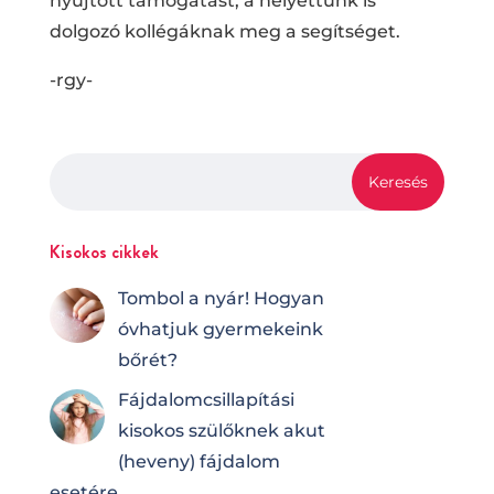
nyújtott támogatást, a helyettünk is
dolgozó kollégáknak meg a segítséget.
-rgy-
Kisokos cikkek
Tombol a nyár! Hogyan
óvhatjuk gyermekeink
bőrét?
Fájdalomcsilla­pí­tá­si
kisokos szülőknek akut
(heveny) fájdalom
esetére