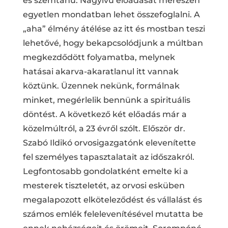
és szemtanú. Nagyívű előadását merészen
egyetlen mondatban lehet összefoglalni. A
„aha” élmény átélése az itt és mostban teszi
lehetővé, hogy bekapcsolódjunk a múltban
megkezdődött folyamatba, melynek
hatásai akarva-akaratlanul itt vannak
köztünk. Üzennek nekünk, formálnak
minket, megérlelik bennünk a spirituális
döntést. A következő két előadás már a
közelmúltról, a 23 évről szólt. Először dr.
Szabó Ildikó orvosigazgatónk elevenítette
fel személyes tapasztalatait az időszakról.
Legfontosabb gondolatként emelte ki a
mesterek tiszteletét, az orvosi esküben
megalapozott elköteleződést és vállalást és
számos emlék felelevenítésével mutatta be