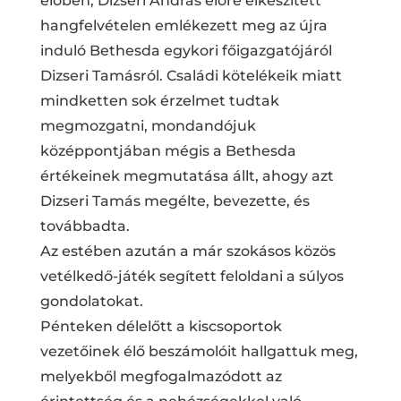
élőben, Dizseri András előre elkészített
hangfelvételen emlékezett meg az újra
induló Bethesda egykori főigazgatójáról
Dizseri Tamásról. Családi kötelékeik miatt
mindketten sok érzelmet tudtak
megmozgatni, mondandójuk
középpontjában mégis a Bethesda
értékeinek megmutatása állt, ahogy azt
Dizseri Tamás megélte, bevezette, és
továbbadta.
Az estében azután a már szokásos közös
vetélkedő-játék segített feloldani a súlyos
gondolatokat.
Pénteken délelőtt a kiscsoportok
vezetőinek élő beszámolóit hallgattuk meg,
melyekből megfogalmazódott az