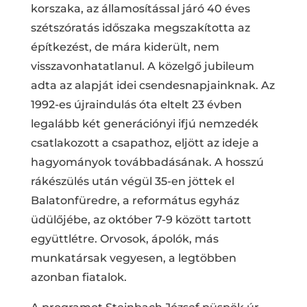
korszaka, az államosítással járó 40 éves
szétszóratás időszaka megszakította az
építkezést, de mára kiderült, nem
visszavonhatatlanul. A közelgő jubileum
adta az alapját idei csendesnapjainknak. Az
1992-es újraindulás óta eltelt 23 évben
legalább két generációnyi ifjú nemzedék
csatlakozott a csapathoz, eljött az ideje a
hagyományok továbbadásának. A hosszú
rákészülés után végül 35-en jöttek el
Balatonfüredre, a református egyház
üdülőjébe, az október 7-9 között tartott
együttlétre. Orvosok, ápolók, más
munkatársak vegyesen, a legtöbben
azonban fiatalok.