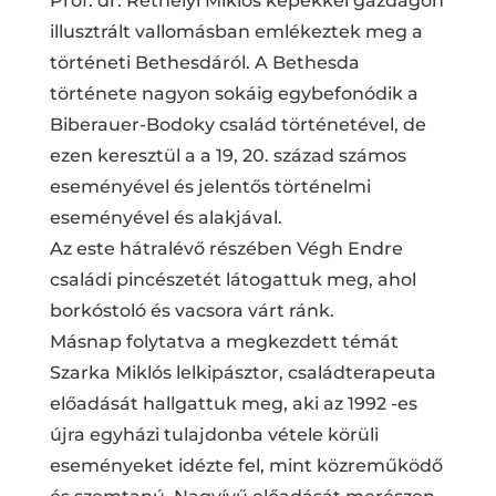
Prof. dr. Réthelyi Miklós képekkel gazdagon
illusztrált vallomásban emlékeztek meg a
történeti Bethesdáról. A Bethesda
története nagyon sokáig egybefonódik a
Biberauer-Bodoky család történetével, de
ezen keresztül a a 19, 20. század számos
eseményével és jelentős történelmi
eseményével és alakjával.
Az este hátralévő részében Végh Endre
családi pincészetét látogattuk meg, ahol
borkóstoló és vacsora várt ránk.
Másnap folytatva a megkezdett témát
Szarka Miklós lelkipásztor, családterapeuta
előadását hallgattuk meg, aki az 1992 -es
újra egyházi tulajdonba vétele körüli
eseményeket idézte fel, mint közreműködő