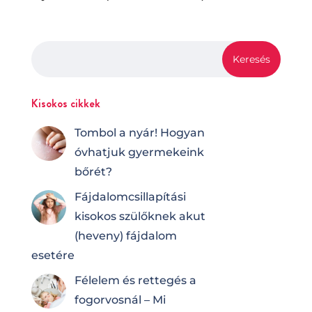
Kisokos cikkek
Tombol a nyár! Hogyan
óvhatjuk gyermekeink
bőrét?
Fájdalomcsilla­pí­tá­si
kisokos szülőknek akut
(heveny) fájdalom
esetére
Félelem és rettegés a
fogorvosnál – Mi