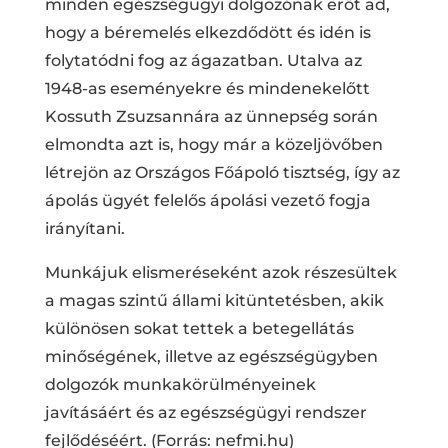
minden egészségügyi dolgozónak erőt ad,
hogy a béremelés elkezdődött és idén is
folytatódni fog az ágazatban. Utalva az
1948-as eseményekre és mindenekelőtt
Kossuth Zsuzsannára az ünnepség során
elmondta azt is, hogy már a közeljövőben
létrejön az Országos Főápoló tisztség, így az
ápolás ügyét felelős ápolási vezető fogja
irányítani.
Munkájuk elismeréseként azok részesültek
a magas szintű állami kitüntetésben, akik
különösen sokat tettek a betegellátás
minőségének, illetve az egészségügyben
dolgozók munkakörülményeinek
javításáért és az egészségügyi rendszer
fejlődéséért. (Forrás: nefmi.hu)