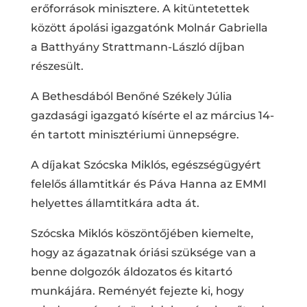
erőforrások minisztere. A kitüntetettek
között ápolási igazgatónk Molnár Gabriella
a Batthyány Strattmann-László díjban
részesült.
A Bethesdából Benőné Székely Júlia
gazdasági igazgató kísérte el az március 14-
én tartott minisztériumi ünnepségre.
A díjakat Szócska Miklós, egészségügyért
felelős államtitkár és Páva Hanna az EMMI
helyettes államtitkára adta át.
Szócska Miklós köszöntőjében kiemelte,
hogy az ágazatnak óriási szüksége van a
benne dolgozók áldozatos és kitartó
munkájára. Reményét fejezte ki, hogy