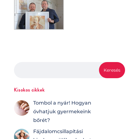
Kisokos cikkek
Tombol a nyár! Hogyan
óvhatjuk gyermekeink
bőrét?
Fájdalomcsilla­pí­tá­si