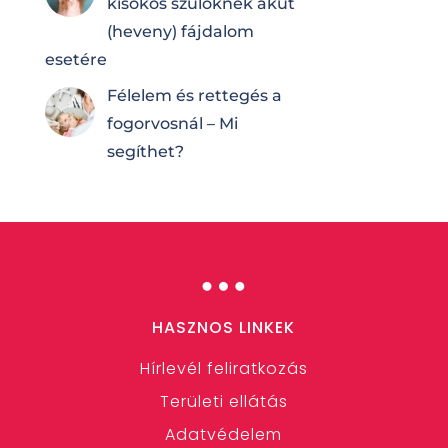
kisokos szülőknek akut
(heveny) fájdalom
esetére
Félelem és rettegés a
fogorvosnál – Mi
segíthet?
…
HASZNOS LINKEK
Hírlevél feliratkozás
Területi ellátás
Adatvédelem