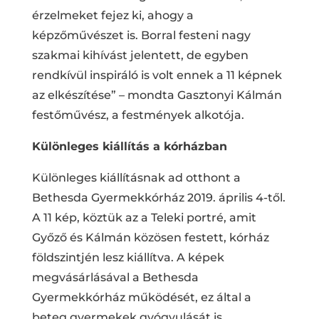
érzelmeket fejez ki, ahogy a
képzőművészet is. Borral festeni nagy
szakmai kihívást jelentett, de egyben
rendkívül inspiráló is volt ennek a 11 képnek
az elkészítése” – mondta Gasztonyi Kálmán
festőművész, a festmények alkotója.
Különleges kiállítás a kórházban
Különleges kiállításnak ad otthont a
Bethesda Gyermekkórház 2019. április 4-től.
A 11 kép, köztük az a Teleki portré, amit
Győző és Kálmán közösen festett, kórház
földszintjén lesz kiállítva. A képek
megvásárlásával a Bethesda
Gyermekkórház működését, ez által a
beteg gyermekek gyógyulását is