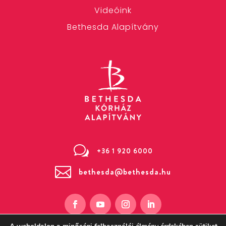
Videóink
Bethesda Alapítvány
w
+36 1 920 6000

bethesda@bethesda.hu