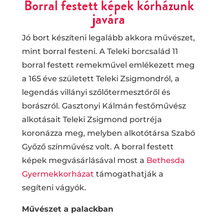
Borral festett képek kórházunk
javára
Jó bort készíteni legalább akkora művészet,
mint borral festeni. A Teleki borcsalád 11
borral festett remekművel emlékezett meg
a 165 éve született Teleki Zsigmondról, a
legendás villányi szőlőtermesztőről és
borászról. Gasztonyi Kálmán festőművész
alkotásait Teleki Zsigmond portréja
koronázza meg, melyben alkotótársa Szabó
Győző színművész volt. A borral festett
képek megvásárlásával most a
Bethesda
Gyermekkorházat
támogathatják a
segíteni vágyók.
Művészet a palackban