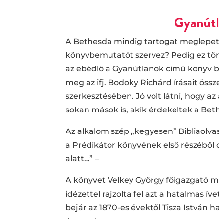
Gyanútl
A Bethesda mindig tartogat meglepet
könyvbemutatót szervez? Pedig ez tört
az ebédlő a Gyanútlanok című könyv 
meg az ifj. Bodoky Richárd írásait ös
szerkesztésében. Jó volt látni, hogy a
sokan mások is, akik érdekeltek a Bet
Az alkalom szép „kegyesen” Bibliaolva
a Prédikátor könyvének első részéből 
alatt…” –
A könyvet Velkey György főigazgató m
idézettel rajzolta fel azt a hatalmas í
bejár az 1870-es évektől Tisza István ha