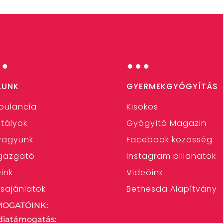
…
…
LUNK
GYERMEKGYÓGYÍTÁS
bulancia
Kisokos
tályok
Gyógyító Magazin
 vagyunk
Facebook közösség
gazgató
Instagram pillanatok
eink
Videóink
ásajánlatok
Bethesda Alapítvány
MOGATÓINK:
iatámogatás: