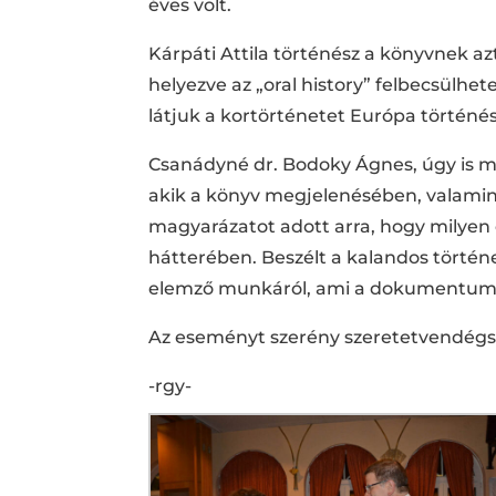
éves volt.
Kárpáti Attila történész a könyvnek a
helyezve az „oral history” felbecsülh
látjuk a kortörténetet Európa történés
Csanádyné dr. Bodoky Ágnes, úgy is 
akik a könyv megjelenésében, valamin
magyarázatot adott arra, hogy milyen 
hátterében. Beszélt a kalandos történet
elemző munkáról, ami a dokumentumok
Az eseményt szerény szeretetvendégs
-rgy-