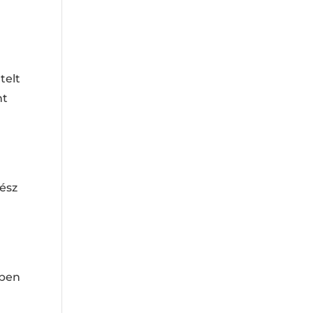
telt
nt
kész
vben