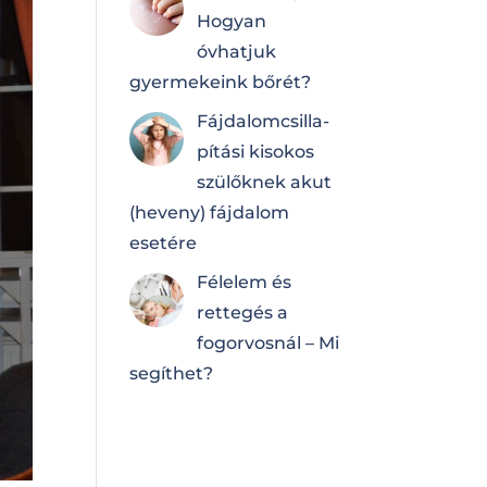
Hogyan
óvhatjuk
gyermekeink bőrét?
Fájdalomcsilla­
pí­tá­si kisokos
szülőknek akut
(heveny) fájdalom
esetére
Félelem és
rettegés a
fogorvosnál – Mi
segíthet?