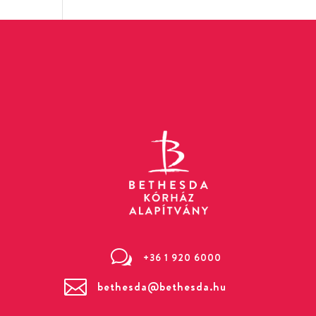
w
+36 1 920 6000

bethesda@bethesda.hu