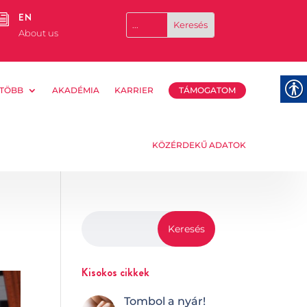
EN
i
About us
TÖBB
AKADÉMIA
KARRIER
TÁMOGATOM
KÖZÉRDEKŰ ADATOK
Kisokos cikkek
Tombol a nyár!