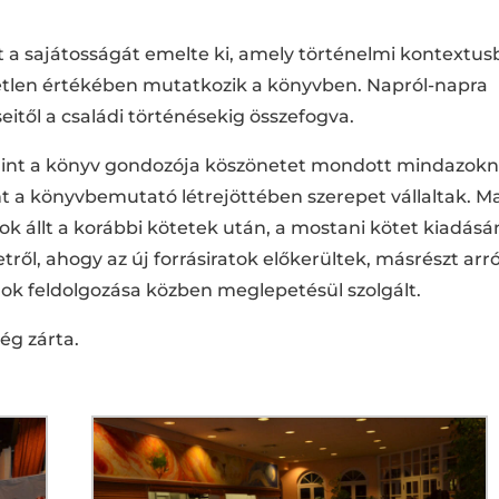
zt a sajátosságát emelte ki, amely történelmi kontextus
etetlen értékében mutatkozik a könyvben. Napról-napra
eitől a családi történésekig összefogva.
mint a könyv gondozója köszönetet mondott mindazokn
t a könyvbemutató létrejöttében szerepet vállaltak. M
ok állt a korábbi kötetek után, a mostani kötet kiadás
ről, ahogy az új forrásiratok előkerültek, másrészt arró
 feldolgozása közben meglepetésül szolgált.
ég zárta.