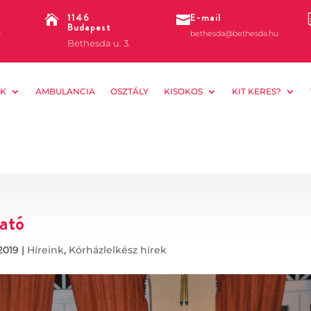
1146
E-mail


Budapest
0
bethesda@bethesda.hu
Bethesda u. 3.
K
AMBULANCIA
OSZTÁLY
KISOKOS
KIT KERES?
ató
 2019
|
Híreink
,
Kórházlelkész hírek