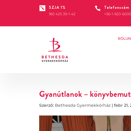
SZJA 1%
Telefonszám


180 425 39-1-42
+36-1-920-600
RÓLUN
Gyanútlanok – könyvbemut
Szerző:
Bethesda Gyermekkórház
|
febr 21,