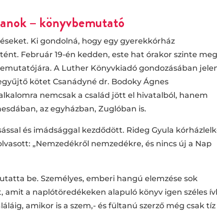
anok – könyvbemutató
éseket. Ki gondolná, hogy egy gyerekkórház
ént. Február 19-én kedden, este hat órakor szinte meg
bemutatójára. A Luther Könyvkiadó gondozásában jele
szegyűjtő kötet Csanádyné dr. Bodoky Ágnes
z alkalomra nemcsak a család jött el hivatalból, hanem
hesdában, az egyházban, Zuglóban is.
sással és imádsággal kezdődött. Rideg Gyula kórházlel
olvasott: „Nemzedékről nemzedékre, és nincs új a Nap
utatta be. Személyes, emberi hangú elemzése sok
vet, amit a naplótöredékeken alapuló könyv igen széles í
láláig, amikor is a szem,- és fültanú szerző még csak tíz