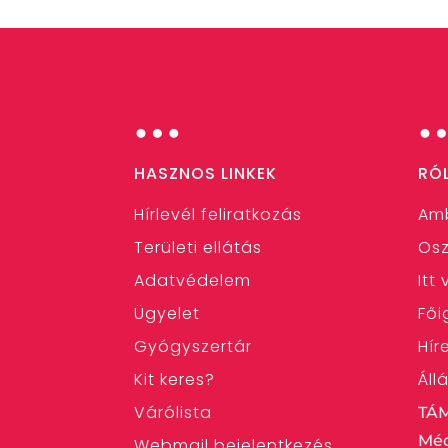
…
HASZNOS LINKEK
RÓ
Hírlevél feliratkozás
Am
Területi ellátás
Osz
Adatvédelem
Itt
Ügyelet
Fői
Gyógyszertár
Hír
Kit keres?
Áll
Várólista
TÁ
Méd
Webmail bejelentkezés