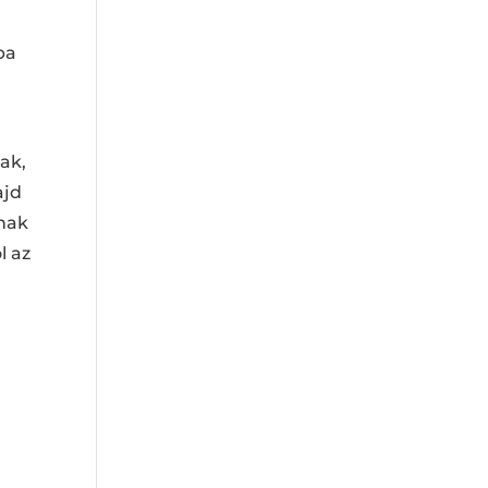
ba
ak,
ajd
ának
l az