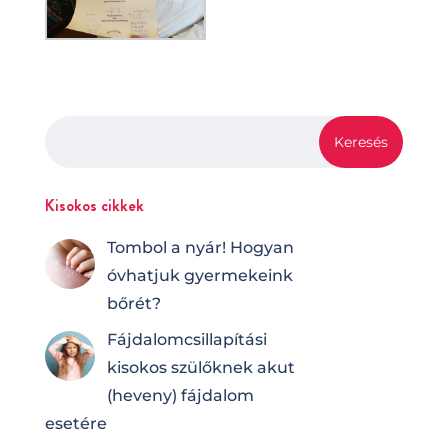
Kisokos cikkek
Tombol a nyár! Hogyan
óvhatjuk gyermekeink
bőrét?
Fájdalomcsilla­pí­tá­si
kisokos szülőknek akut
(heveny) fájdalom
esetére