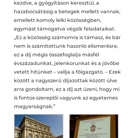
kezdve, a gyógyításon keresztül, a
hazabocsátásig a betegek mellett vannak,
emellett komoly lelki közösségben,
egymást támogatva végzik feladataikat.
„Ez a közösség számomra is támasz, és bár
nem is számítottunk hasonló elismerésre,
ez a díj mégis összefoglalja másfél
évszázadunkat, jelenkorunkat és a jövőbe
vetett hitünket – vallja a főigazgató. – Ezek
között a nagyszerű díjazottak között ülve
arra gondoltam, ez a díj azt üzeni, hogy mi
is fontos szereplői vagyunk az egyetemes
magyarságnak.”