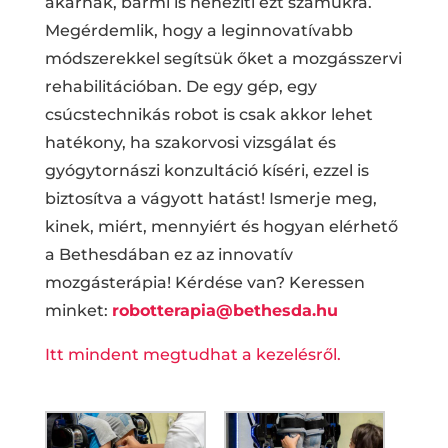
akarnak, bármi is nehezíti ezt számukra.
Megérdemlik, hogy a leginnovatívabb
módszerekkel segítsük őket a mozgásszervi
rehabilitációban. De egy gép, egy
csúcstechnikás robot is csak akkor lehet
hatékony, ha szakorvosi vizsgálat és
gyógytornászi konzultáció kíséri, ezzel is
biztosítva a vágyott hatást! Ismerje meg,
kinek, miért, mennyiért és hogyan elérhető
a Bethesdában ez az innovatív
mozgásterápia! Kérdése van? Keressen
minket:
robotterapia@bethesda.hu
Itt mindent megtudhat a kezelésről.