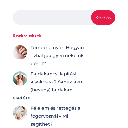
Kisokos cikkek
Tombol a nyár! Hogyan
óvhatjuk gyermekeink
bőrét?
Fájdalomcsilla­pí­tá­si
kisokos szülőknek akut
(heveny) fájdalom
esetére
Félelem és rettegés a
fogorvosnál – Mi
segíthet?