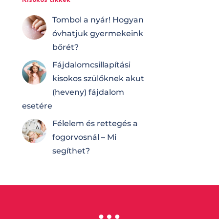
Tombol a nyár! Hogyan
óvhatjuk gyermekeink
bőrét?
Fájdalomcsilla­pí­tá­si
kisokos szülőknek akut
(heveny) fájdalom
esetére
Félelem és rettegés a
fogorvosnál – Mi
segíthet?
…