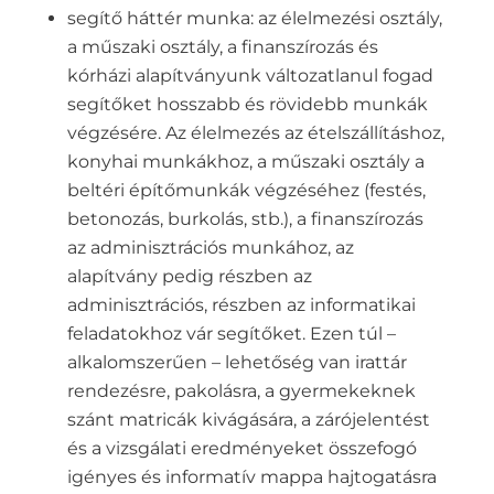
segítő háttér munka: az élelmezési osztály,
a műszaki osztály, a finanszírozás és
kórházi alapítványunk változatlanul fogad
segítőket hosszabb és rövidebb munkák
végzésére. Az élelmezés az ételszállításhoz,
konyhai munkákhoz, a műszaki osztály a
beltéri építőmunkák végzéséhez (festés,
betonozás, burkolás, stb.), a finanszírozás
az adminisztrációs munkához, az
alapítvány pedig részben az
adminisztrációs, részben az informatikai
feladatokhoz vár segítőket. Ezen túl –
alkalomszerűen – lehetőség van irattár
rendezésre, pakolásra, a gyermekeknek
szánt matricák kivágására, a zárójelentést
és a vizsgálati eredményeket összefogó
igényes és informatív mappa hajtogatásra