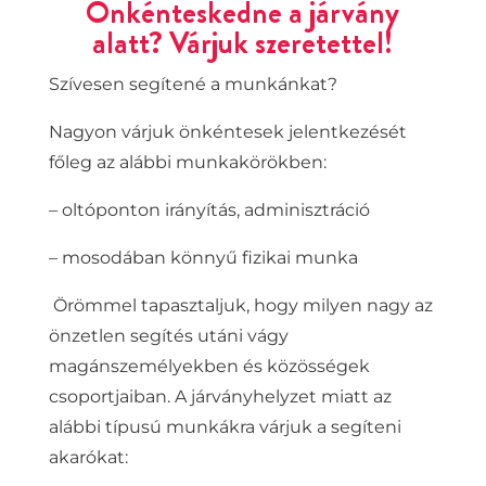
Önkénteskedne a járvány
alatt? Várjuk szeretettel!
Szívesen segítené a munkánkat?
Nagyon várjuk önkéntesek jelentkezését
főleg az alábbi munkakörökben:
– oltóponton irányítás, adminisztráció
– mosodában könnyű fizikai munka
Örömmel tapasztaljuk, hogy milyen nagy az
önzetlen segítés utáni vágy
magánszemélyekben és közösségek
csoportjaiban. A járványhelyzet miatt az
alábbi típusú munkákra várjuk a segíteni
akarókat: