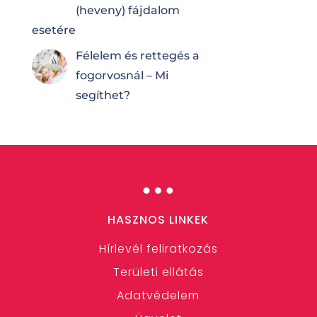
(heveny) fájdalom
esetére
Félelem és rettegés a
fogorvosnál – Mi
segíthet?
…
HASZNOS LINKEK
Hírlevél feliratkozás
Területi ellátás
Adatvédelem