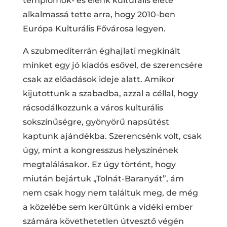
templomok- és élénk kulturális élete
alkalmassá tette arra, hogy 2010-ben
Európa Kulturális Fővárosa legyen.
A szubmediterrán éghajlati megkínált
minket egy jó kiadós esővel, de szerencsére
csak az előadások ideje alatt. Amikor
kijutottunk a szabadba, azzal a céllal, hogy
rácsodálkozzunk a város kulturális
sokszínűségre, gyönyörű napsütést
kaptunk ajándékba. Szerencsénk volt, csak
úgy, mint a kongresszus helyszínének
megtalálásakor. Ez úgy történt, hogy
miután bejártuk „Tolnát-Baranyát”, ám
nem csak hogy nem találtuk meg, de még
a közelébe sem kerültünk a vidéki ember
számára követhetetlen útvesztő végén