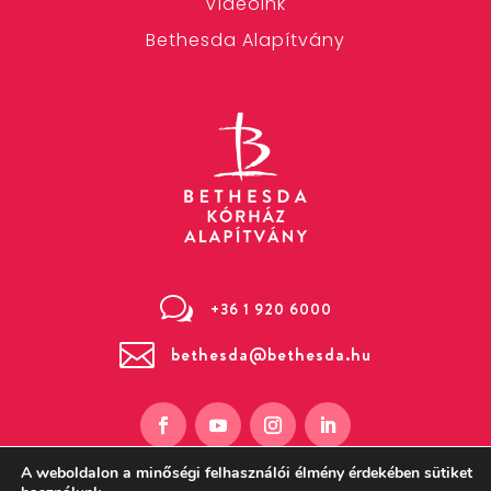
Videóink
Bethesda Alapítvány
w
+36 1 920 6000

bethesda@bethesda.hu
A weboldalon a minőségi felhasználói élmény érdekében sütiket