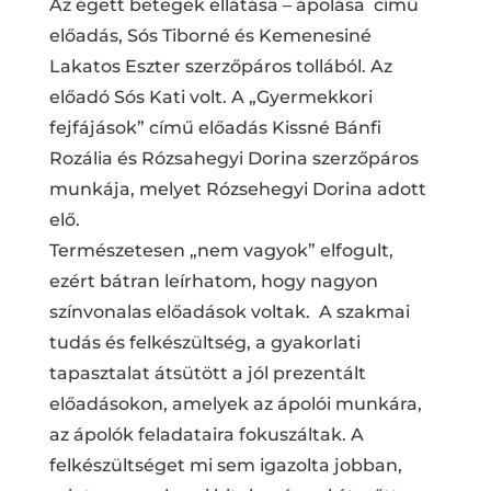
Az égett betegek ellátása – ápolása című
előadás, Sós Tiborné és Kemenesiné
Lakatos Eszter szerzőpáros tollából. Az
előadó Sós Kati volt. A „Gyermekkori
fejfájások” című előadás Kissné Bánfi
Rozália és Rózsahegyi Dorina szerzőpáros
munkája, melyet Rózsehegyi Dorina adott
elő.
Természetesen „nem vagyok” elfogult,
ezért bátran leírhatom, hogy nagyon
színvonalas előadások voltak. A szakmai
tudás és felkészültség, a gyakorlati
tapasztalat átsütött a jól prezentált
előadásokon, amelyek az ápolói munkára,
az ápolók feladataira fokuszáltak. A
felkészültséget mi sem igazolta jobban,