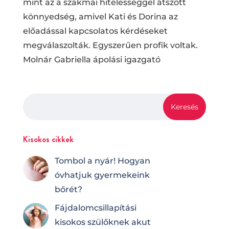
mint az a szakmai hitelességgel átszőtt
könnyedség, amivel Kati és Dorina az
előadással kapcsolatos kérdéseket
megválaszolták. Egyszerűen profik voltak.
Molnár Gabriella ápolási igazgató
Kisokos cikkek
Tombol a nyár! Hogyan
óvhatjuk gyermekeink
bőrét?
Fájdalomcsilla­pí­tá­si
kisokos szülőknek akut