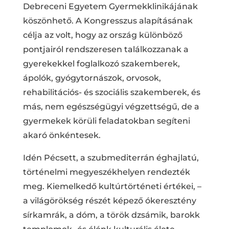
Debreceni Egyetem Gyermekklinikájának
köszönhető. A Kongresszus alapításának
célja az volt, hogy az ország különböző
pontjairól rendszeresen találkozzanak
a
gyerekekkel foglalkozó szakemberek,
ápolók, gyógytornászok, orvosok,
rehabilitációs- és szociális szakemberek, és
más, nem egészségügyi végzettségű, de a
gyermekek körüli feladatokban segíteni
akaró önkéntesek.
Idén Pécsett, a szubmediterrán éghajlatú,
történelmi megyeszékhelyen rendezték
meg. Kiemelkedő kultúrtörténeti értékei, –
a világörökség részét képező ókeresztény
sírkamrák, a dóm, a török dzsámik, barokk