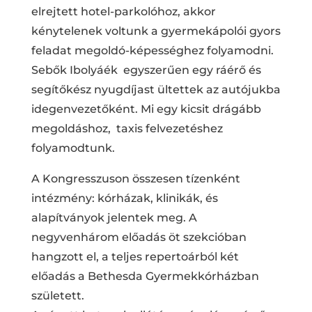
elrejtett hotel-parkolóhoz, akkor
kénytelenek voltunk a gyermekápolói gyors
feladat megoldó-képességhez folyamodni.
Sebők Ibolyáék egyszerűen egy ráérő és
segítőkész nyugdíjast ültettek az autójukba
idegenvezetőként. Mi egy kicsit drágább
megoldáshoz, taxis felvezetéshez
folyamodtunk.
A Kongresszuson összesen tízenként
intézmény: kórházak, klinikák, és
alapítványok jelentek meg. A
negyvenhárom előadás öt szekcióban
hangzott el, a teljes repertoárból két
előadás a Bethesda Gyermekkórházban
született.