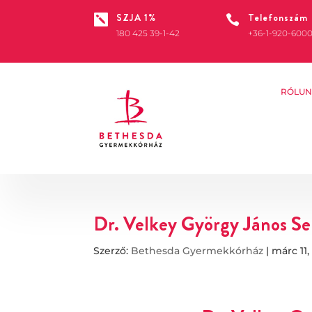
SZJA 1%
Telefonszám


180 425 39-1-42
+36-1-920-600
RÓLUN
Dr. Velkey György János S
Szerző:
Bethesda Gyermekkórház
|
márc 11,