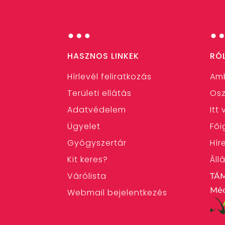
…
HASZNOS LINKEK
RÓ
Hírlevél feliratkozás
Am
Területi ellátás
Osz
Adatvédelem
Itt
Ügyelet
Fői
Gyógyszertár
Hír
Kit keres?
Áll
Várólista
TÁ
Méd
Webmail bejelentkezés