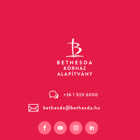
w
+36 1 920 6000

bethesda@bethesda.hu