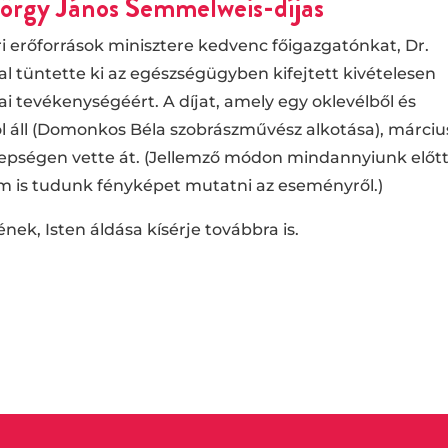
örgy János Semmelweis-díjas
 erőforrások minisztere kedvenc főigazgatónkat, Dr.
l tüntette ki az egészségügyben kifejtett kivételesen
 tevékenységéért. A díjat, amely egy oklevélből és
 áll (Domonkos Béla szobrászművész alkotása), március
epségen vette át. (Jellemző módon mindannyiunk előt
nem is tudunk fényképet mutatni az eseményről.)
nek, Isten áldása kísérje továbbra is.