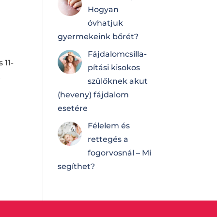
Hogyan
óvhatjuk
gyermekeink bőrét?
Fájdalomcsilla­
 11-
pí­tá­si kisokos
t
szülőknek akut
(heveny) fájdalom
esetére
Félelem és
rettegés a
fogorvosnál – Mi
segíthet?