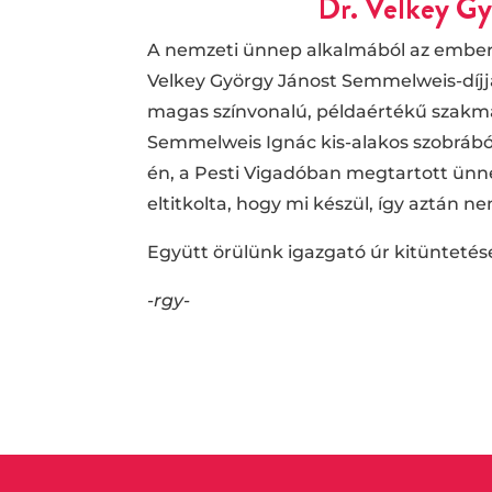
Dr. Velkey Gy
A nemzeti ünnep alkalmából az emberi
Velkey György Jánost Semmelweis-díjja
magas színvonalú, példaértékű szakmai
Semmelweis Ignác kis-alakos szobrából
én, a Pesti Vigadóban megtartott ünn
eltitkolta, hogy mi készül, így aztán 
Együtt örülünk igazgató úr kitüntetésé
-rgy-