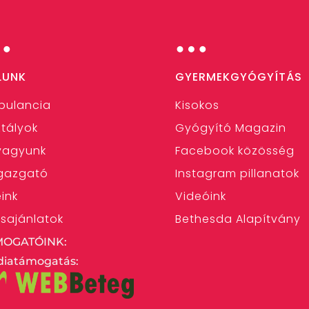
…
…
LUNK
GYERMEKGYÓGYÍTÁS
bulancia
Kisokos
tályok
Gyógyító Magazin
 vagyunk
Facebook közösség
gazgató
Instagram pillanatok
eink
Videóink
ásajánlatok
Bethesda Alapítvány
MOGATÓINK:
iatámogatás: