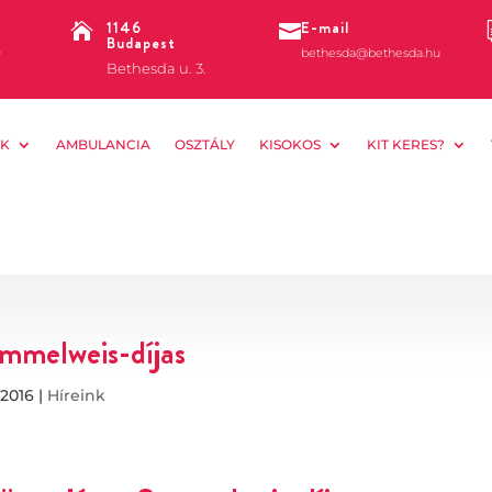
1146
E-mail


Budapest
0
bethesda@bethesda.hu
Bethesda u. 3.
K
AMBULANCIA
OSZTÁLY
KISOKOS
KIT KERES?
emmelweis-díjas
 2016
|
Híreink