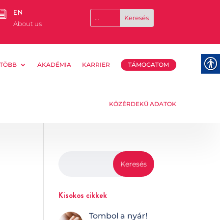
EN
i
About us
TÖBB
AKADÉMIA
KARRIER
TÁMOGATOM
KÖZÉRDEKŰ ADATOK
Kisokos cikkek
Tombol a nyár!