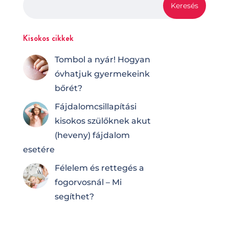
Kisokos cikkek
Tombol a nyár! Hogyan
óvhatjuk gyermekeink
bőrét?
Fájdalomcsilla­pí­tá­si
kisokos szülőknek akut
(heveny) fájdalom
esetére
Félelem és rettegés a
fogorvosnál – Mi
segíthet?