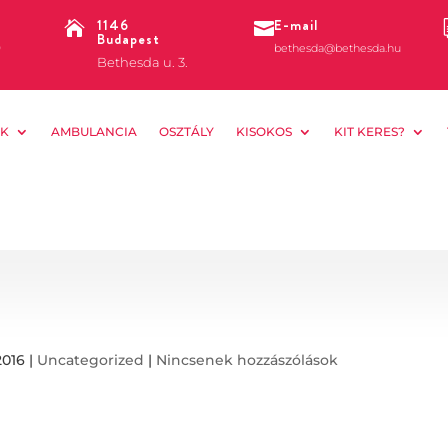
1146
E-mail


Budapest
0
bethesda@bethesda.hu
Bethesda u. 3.
K
AMBULANCIA
OSZTÁLY
KISOKOS
KIT KERES?
2016
|
Uncategorized
|
Nincsenek hozzászólások