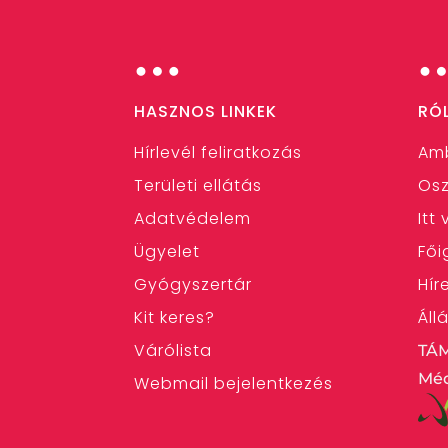
…
HASZNOS LINKEK
RÓ
Hírlevél feliratkozás
Am
Területi ellátás
Osz
Adatvédelem
Itt
Ügyelet
Fői
Gyógyszertár
Hír
Kit keres?
Áll
Várólista
TÁ
Méd
Webmail bejelentkezés