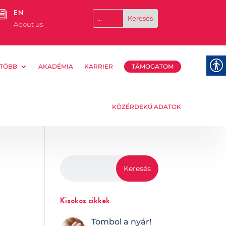
EN
i
About us
TÖBB
AKADÉMIA
KARRIER
TÁMOGATOM
KÖZÉRDEKŰ ADATOK
Kisokos cikkek
Tombol a nyár!