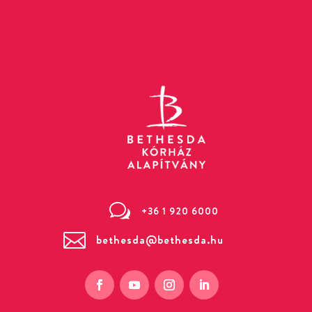
w
+36 1 920 6000

bethesda@bethesda.hu