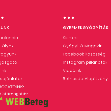
…
…
LUNK
GYERMEKGYÓGYÍTÁS
bulancia
Kisokos
tályok
Gyógyító Magazin
 vagyunk
Facebook közösség
gazgató
Instagram pillanatok
eink
Videóink
ásajánlatok
Bethesda Alapítvány
MOGATÓINK:
iatámogatás: