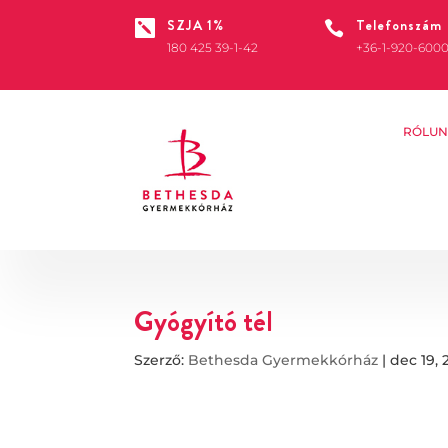
SZJA 1%
Telefonszám


180 425 39-1-42
+36-1-920-600
RÓLUN
Gyógyító tél
Szerző:
Bethesda Gyermekkórház
|
dec 19, 