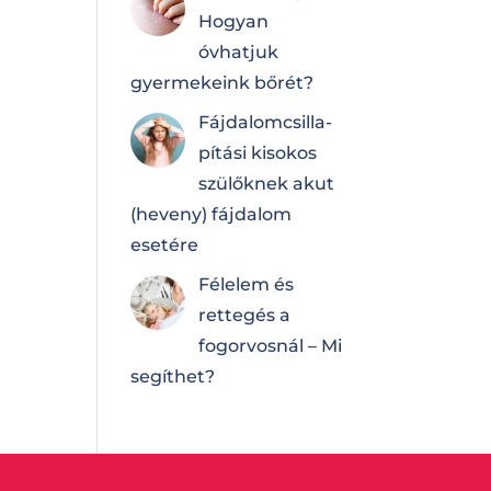
Hogyan
óvhatjuk
gyermekeink bőrét?
Fájdalomcsilla­
pí­tá­si kisokos
szülőknek akut
(heveny) fájdalom
esetére
Félelem és
rettegés a
fogorvosnál – Mi
segíthet?