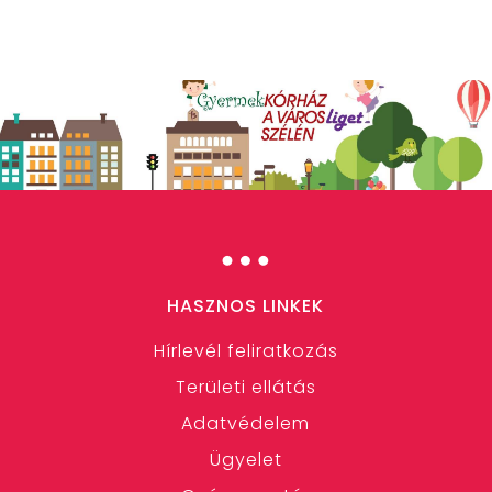
…
HASZNOS LINKEK
Hírlevél feliratkozás
Területi ellátás
Adatvédelem
Ügyelet