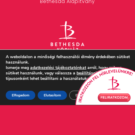
Bethesda Alapítvány
A weboldalon a minőségi felhasználói élmény érdekében sütiket
használunk.
Ismerje meg
adatkezelési tájékoztatónkat
arról, hogy milyen
sütiket használunk, vagy válassza a
beállítások
részt, ahol
w
+36 1 920 6000
típusonként lehet beállítani a használatukat.

bethesda@bethesda.hu
Elfogadom
Elutasítom
Beállítások