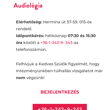
Audiológia
Elérhetőség:
Hermina út 57-59. 015-ös
rendelő
Időpontkérés:
hétköznap
07:30 és 15:30
óra
között a
+36-1-343-9- 343-
as
telefonszámon.
Felhívjuk a Kedves Szülők figyelmét, hogy
intézményünkben túlhallás vizsgálatot már
nem
végzünk!
BEJELENTKEZÉS
+36-1-343-9-343