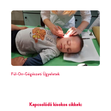
Fül-Orr-Gégészeti Ügyeletek
Kapcsolódó kisokos cikkek: