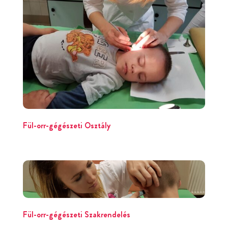
Fül-orr-gégészeti Osztály
Fül-orr-gégészeti Szakrendelés