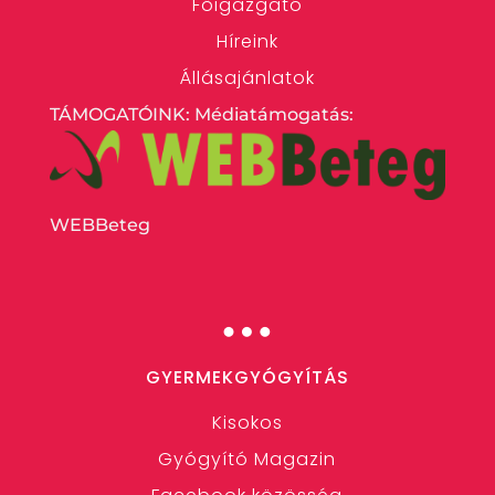
Főigazgató
Híreink
Állásajánlatok
TÁMOGATÓINK: Médiatámogatás:
WEBBeteg
…
GYERMEKGYÓGYÍTÁS
Kisokos
Gyógyító Magazin