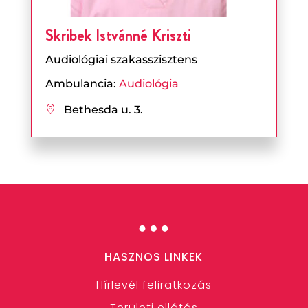
Skribek Istvánné Kriszti
Audiológiai szakasszisztens
Ambulancia:
Audiológia
Bethesda u. 3.

…
HASZNOS LINKEK
Hírlevél feliratkozás
Területi ellátás