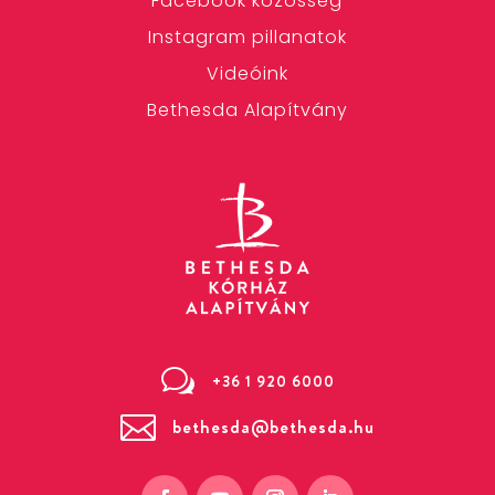
Facebook közösség
Instagram pillanatok
Videóink
Bethesda Alapítvány
w
+36 1 920 6000

bethesda@bethesda.hu