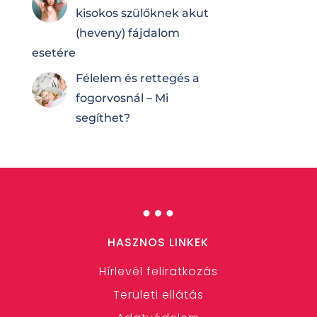
kisokos szülőknek akut
(heveny) fájdalom
esetére
Félelem és rettegés a
fogorvosnál – Mi
segíthet?
…
HASZNOS LINKEK
Hírlevél feliratkozás
Területi ellátás