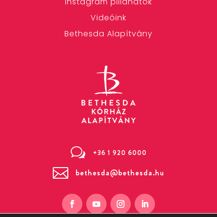
Instagram pillanatok
Videóink
Bethesda Alapítvány
w
+36 1 920 6000

bethesda@bethesda.hu