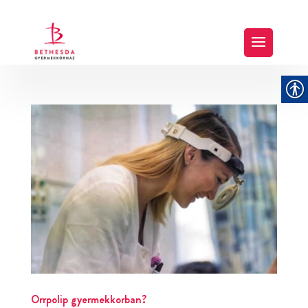
Orrpolip gyermekkorban?