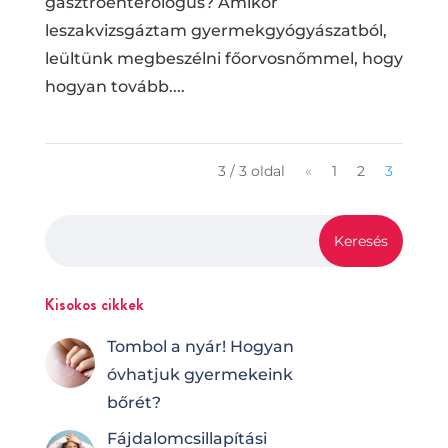
gasztroenterológus? Amikor
leszakvizsgáztam gyermekgyógyászatból,
leültünk megbeszélni főorvosnőmmel, hogy
hogyan tovább....
3 / 3 oldal
«
1
2
3
Kisokos cikkek
Tombol a nyár! Hogyan
óvhatjuk gyermekeink
bőrét?
Fájdalomcsilla­pí­tá­si