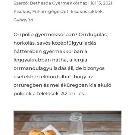
Szerző:
Bethesda Gyermekkórház
|
júl 15, 2021
|
Kisokos
,
Fül-orr-gégészeti kisokos cikkek
,
Gyógyító
Orrpolip gyermekkorban? Orrdugulás,
horkolás, savós középfülgyulladás
hátterében gyermekkorban a
leggyakrabban nátha, allergia,
orrmandulagyulladás áll, de bizonyos
esetekben előfordulhat, hogy az
orrüregben és melléküregben kialakuló
polipok a felelősek. Az orr- és...