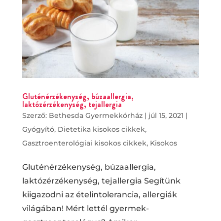
Gluténérzékenység, búzaallergia,
laktózérzékenység, tejallergia
Szerző:
Bethesda Gyermekkórház
|
júl 15, 2021
|
Gyógyító
,
Dietetika kisokos cikkek
,
Gasztroenterológiai kisokos cikkek
,
Kisokos
Gluténérzékenység, búzaallergia,
laktózérzékenység, tejallergia Segítünk
kiigazodni az ételintolerancia, allergiák
világában! Mért lettél gyermek-