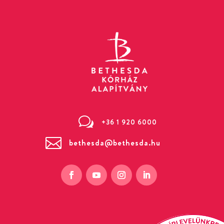
w
+36 1 920 6000

bethesda@bethesda.hu