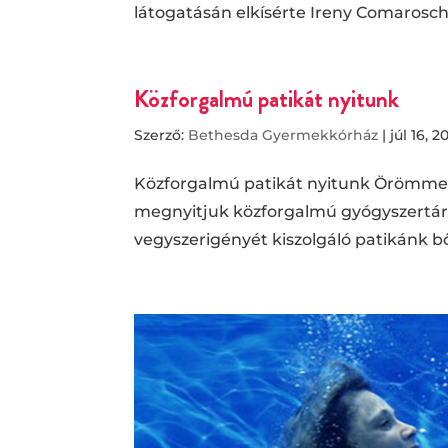
látogatásán elkísérte Ireny Comarosch
Közforgalmú patikát nyitunk
Szerző:
Bethesda Gyermekkórház
|
júl 16, 2
Közforgalmú patikát nyitunk Örömmel
megnyitjuk közforgalmú gyógyszertáru
vegyszerigényét kiszolgáló patikánk bőv