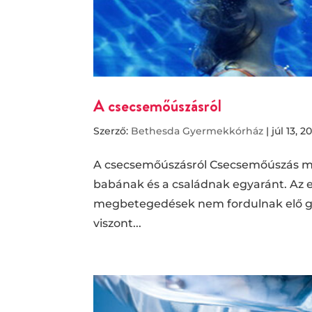
A csecsemőúszásról
Szerző:
Bethesda Gyermekkórház
|
júl 13, 2
A csecsemőúszásról Csecsemőúszás mi
babának és a családnak egyaránt. Az e
megbetegedések nem fordulnak elő gya
viszont...