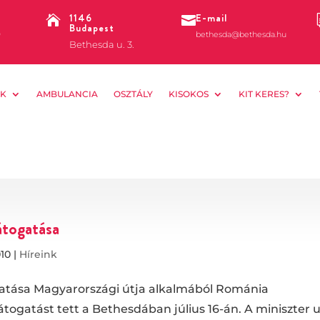
1146
E-mail


Budapest
0
bethesda@bethesda.hu
Bethesda u. 3.
K
AMBULANCIA
OSZTÁLY
KISOKOS
KIT KERES?
átogatása
010
|
Híreink
gatása Magyarországi útja alkalmából Románia
átogatást tett a Bethesdában július 16-án. A miniszter 