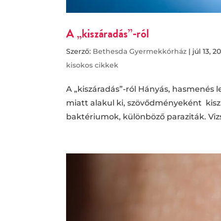
A „kiszáradás”-ról
Szerző:
Bethesda Gyermekkórház
|
júl 13, 2
kisokos cikkek
A „kiszáradás”-ról Hányás, hasmenés 
miatt alakul ki, szövődményeként kisz
baktériumok, különböző paraziták. Vizsg