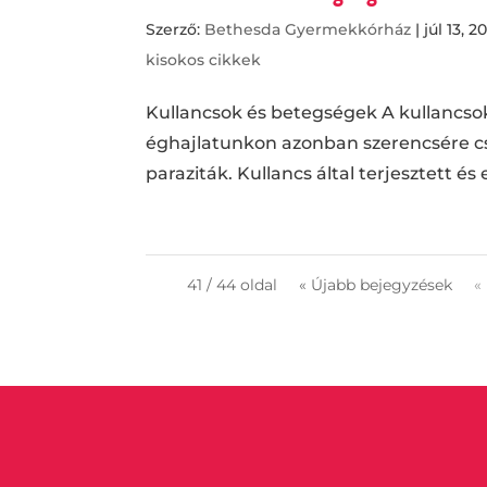
Szerző:
Bethesda Gyermekkórház
|
júl 13, 2
kisokos cikkek
Kullancsok és betegségek A kullancso
éghajlatunkon azonban szerencsére c
paraziták. Kullancs által terjesztett 
41 / 44 oldal
« Újabb bejegyzések
«