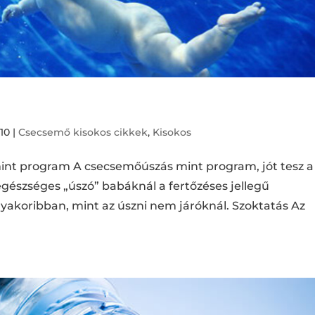
010
|
Csecsemő kisokos cikkek
,
Kisokos
nt program A csecsemőúszás mint program, jót tesz a
gészséges „úszó” babáknál a fertőzéses jellegű
koribban, mint az úszni nem járóknál. Szoktatás Az