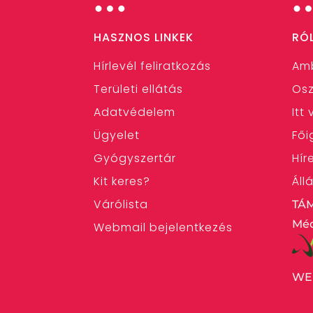
…
HASZNOS LINKEK
RÓ
Hírlevél feliratkozás
Am
Területi ellátás
Osz
Adatvédelem
Itt
Ügyelet
Fői
Gyógyszertár
Hír
Kit keres?
Áll
Várólista
TÁ
Méd
Webmail bejelentkezés
WE