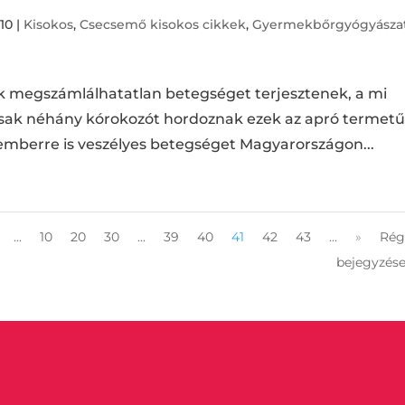
010
|
Kisokos
,
Csecsemő kisokos cikkek
,
Gyermekbőrgyógyászat
k megszámlálhatatlan betegséget terjesztenek, a mi
sak néhány kórokozót hordoznak ezek az apró termet
és emberre is veszélyes betegséget Magyarországon...
...
10
20
30
...
39
40
41
42
43
...
»
Rég
bejegyzése