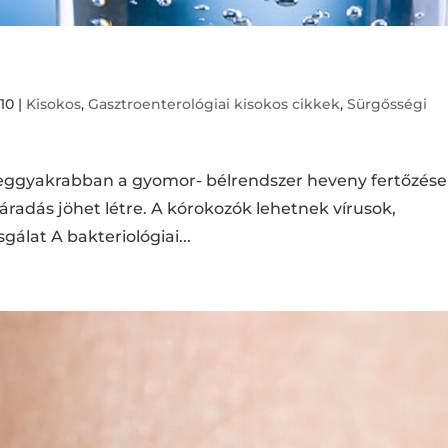
010
|
Kisokos
,
Gasztroenterológiai kisokos cikkek
,
Sürgősségi
leggyakrabban a gyomor- bélrendszer heveny fertőzése
áradás jöhet létre. A kórokozók lehetnek vírusok,
álat A bakteriológiai...