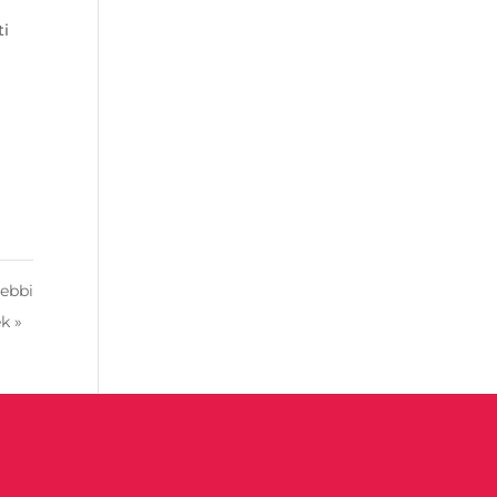
i
ű
ebbi
k »