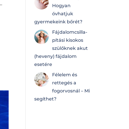
..
Hogyan
óvhatjuk
gyermekeink bőrét?
Fájdalomcsilla­
pí­tá­si kisokos
szülőknek akut
(heveny) fájdalom
esetére
Félelem és
rettegés a
fogorvosnál – Mi
segíthet?