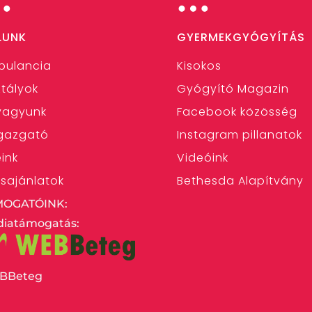
…
…
LUNK
GYERMEKGYÓGYÍTÁS
bulancia
Kisokos
tályok
Gyógyító Magazin
 vagyunk
Facebook közösség
gazgató
Instagram pillanatok
eink
Videóink
ásajánlatok
Bethesda Alapítvány
MOGATÓINK:
iatámogatás:
BBeteg