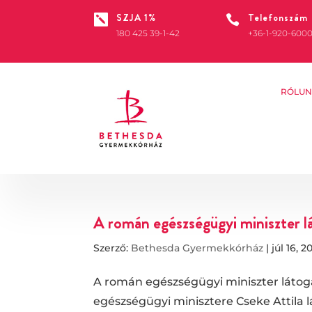
SZJA 1%
Telefonszám


180 425 39-1-42
+36-1-920-600
RÓLUN
A román egészségügyi miniszter l
Szerző:
Bethesda Gyermekkórház
|
júl 16, 2
A román egészségügyi miniszter láto
egészségügyi minisztere Cseke Attila l