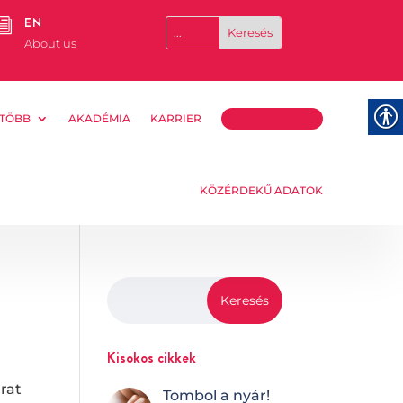
EN
i
About us
TÖBB
AKADÉMIA
KARRIER
TÁMOGATOM
KÖZÉRDEKŰ ADATOK
Kisokos cikkek
urat
Tombol a nyár!