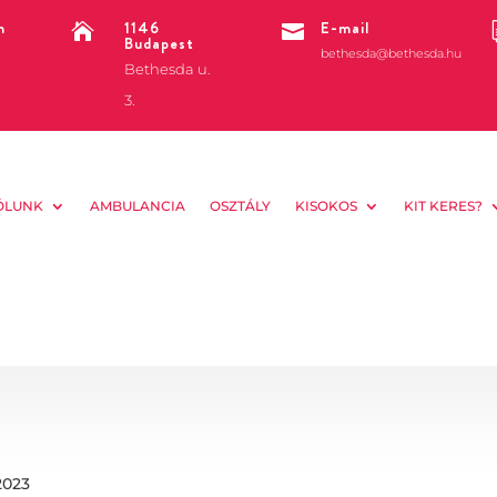
m
1146
E-mail


Budapest
bethesda@bethesda.hu
Bethesda u.
3.
ÓLUNK
AMBULANCIA
OSZTÁLY
KISOKOS
KIT KERES?
2023