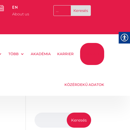
EN
i
About us
TÖBB
AKADÉMIA
KARRIER
TÁMOGATOM
KÖZÉRDEKŰ ADATOK