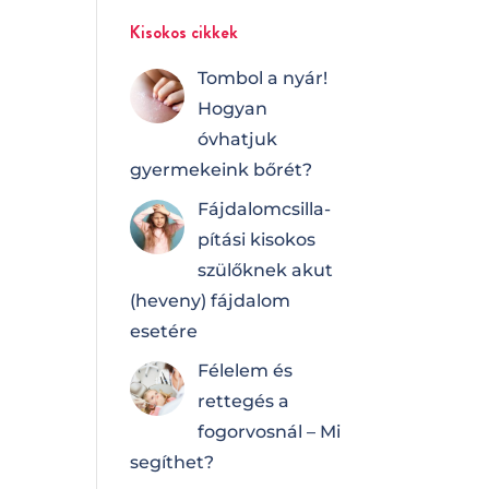
Kisokos cikkek
Tombol a nyár!
Hogyan
óvhatjuk
gyermekeink bőrét?
Fájdalomcsilla­
pí­tá­si kisokos
szülőknek akut
(heveny) fájdalom
esetére
Félelem és
rettegés a
fogorvosnál – Mi
segíthet?