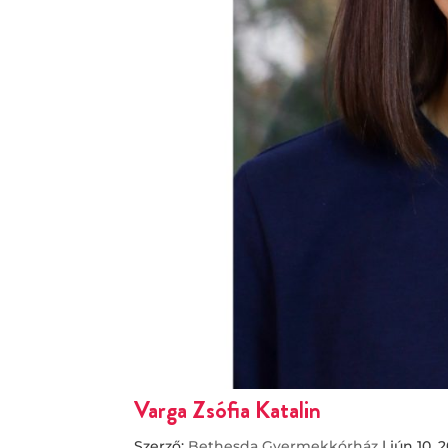
Varga Zsófia Katalin
Szerző:
Bethesda Gyermekkórház
|
jún 10, 