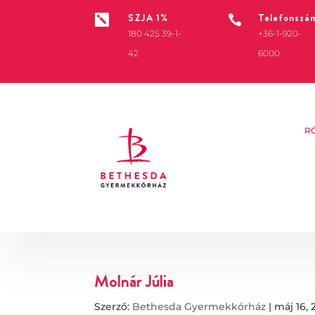
SZJA 1%
Telefonszá


180 425 39-1-
+36-1-920-
42
6000
R
Molnár Júlia
Szerző:
Bethesda Gyermekkórház
|
máj 16, 