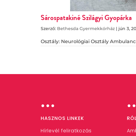
Sárospatakiné Szilágyi Gyopárka
Szerző:
Bethesda Gyermekkórház
|
jún 3, 2
Osztály: Neurológiai Osztály Ambulan
…
HASZNOS LINKEK
RÓ
Hírlevél feliratkozás
Am