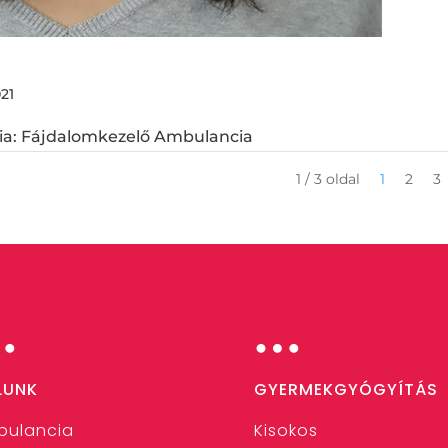
021
cia: Fájdalomkezelő Ambulancia
1 / 3 oldal
1
2
3
…
…
LUNK
GYERMEKGYÓGYÍTÁS
bulancia
Kisokos