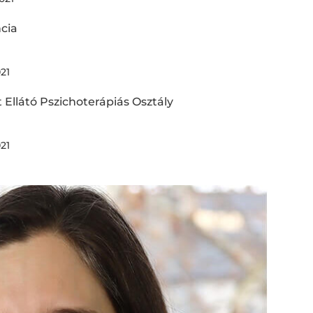
cia
021
Ellátó Pszichoterápiás Osztály
021