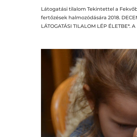
Látogatási tilalom Tekintettel a Fekvőb
fertőzések halmozódására 2018. DECEM
LÁTOGATÁSI TILALOM LÉP ÉLETBE*. A lá