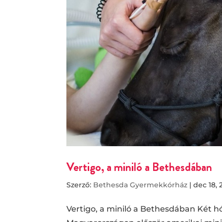
Vertigo, a miniló a Bethesdában
Szerző:
Bethesda Gyermekkórház
|
dec 18, 
Vertigo, a miniló a Bethesdában Két