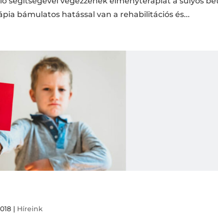
ló segítségével végezzenek élményterápiát a súlyos be
pia bámulatos hatással van a rehabilitációs és...
2018
|
Híreink