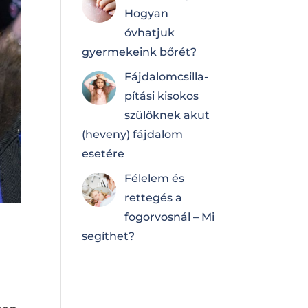
Hogyan
óvhatjuk
gyermekeink bőrét?
Fájdalomcsilla­
pí­tá­si kisokos
szülőknek akut
(heveny) fájdalom
esetére
Félelem és
rettegés a
fogorvosnál – Mi
segíthet?