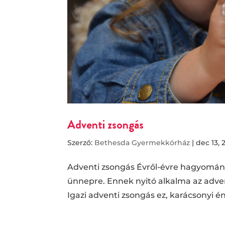
Adventi zsongás
Szerző:
Bethesda Gyermekkórház
|
dec 13, 
Adventi zsongás Évről-évre hagyomány
ünnepre. Ennek nyitó alkalma az adve
Igazi adventi zsongás ez, karácsonyi én