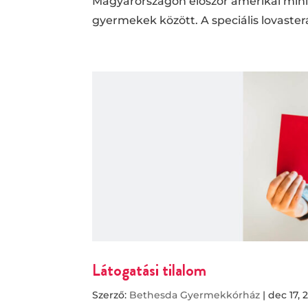
Magyarországon először amerikai mini
gyermekek között. A speciális lovasterá
Látogatási tilalom
Szerző:
Bethesda Gyermekkórház
|
dec 17, 