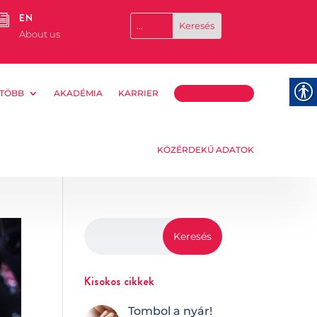
EN
i
About us
TÖBB
AKADÉMIA
KARRIER
TÁMOGATOM
KÖZÉRDEKŰ ADATOK
Kisokos cikkek
Tombol a nyár!