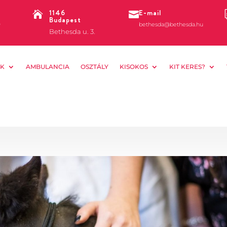
1146
E-mail


Budapest
0
bethesda@bethesda.hu
Bethesda u. 3.
K
AMBULANCIA
OSZTÁLY
KISOKOS
KIT KERES?