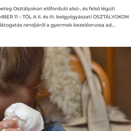
eteg Osztályokon előforduló alsó-, és felső légúti
BER 11 – TÓL A II. és III. belgyógyászati OSZTÁLYOKON
togatás rendjéről a gyermek kezelőorvosa ad...