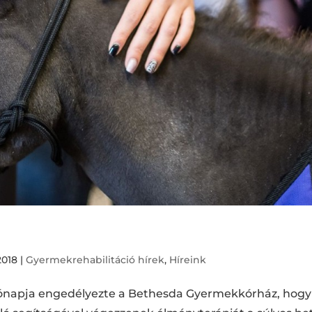
2018
|
Gyermekrehabilitáció hírek
,
Híreink
 hónapja engedélyezte a Bethesda Gyermekkórház, hogy