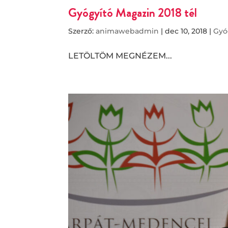
Gyógyító Magazin 2018 tél
Szerző:
animawebadmin
|
dec 10, 2018
|
Gyó
LETÖLTÖM MEGNÉZEM...