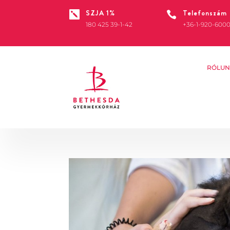
SZJA 1%
Telefonszám


180 425 39-1-42
+36-1-920-600
RÓLUN