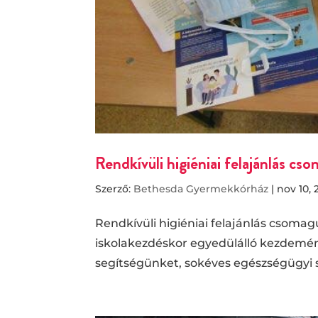
Rendkívüli higiéniai felajánlás cs
Szerző:
Bethesda Gyermekkórház
|
nov 10, 
Rendkívüli higiéniai felajánlás csoma
iskolakezdéskor egyedülálló kezdemén
segítségünket, sokéves egészségügyi 