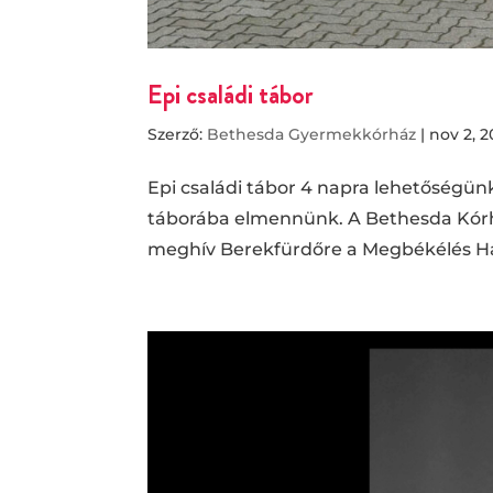
Epi családi tábor
Szerző:
Bethesda Gyermekkórház
|
nov 2, 
Epi családi tábor 4 napra lehetőségünk
táborába elmennünk. A Bethesda Kórhá
meghív Berekfürdőre a Megbékélés Ház