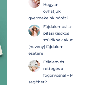
Hogyan
óvhatjuk
gyermekeink bőrét?
Fájdalomcsilla­
pí­tá­si kisokos
szülőknek akut
(heveny) fájdalom
esetére
Félelem és
rettegés a
fogorvosnál – Mi
segíthet?