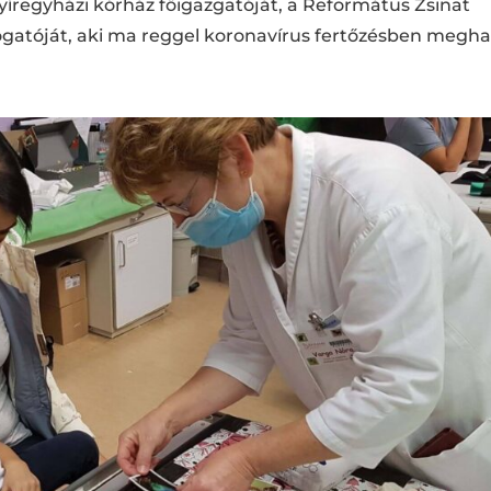
nyíregyházi kórház főigazgatóját, a Református Zsinat
gatóját, aki ma reggel koronavírus fertőzésben meghalt