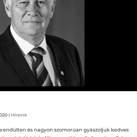
l
2020
|
Híreink
grendülten és nagyon szomorúan gyászoljuk kedves