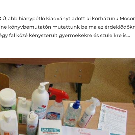
 Újabb hiánypótló kiadványt adott ki kórházunk Moco
ine könyvbemutatón mutattunk be ma az érdeklődőkn
égy fal közé kényszerült gyermekekre és szüleikre is...