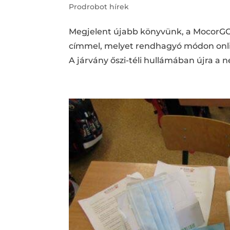
Prodrobot hírek
Megjelent újabb könyvünk, a MocorGO
címmel, melyet rendhagyó módon onl
A járvány őszi-téli hullámában újra a n