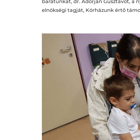
barátunkat, dr. Adorján Gusztávot, a 
elnökségi tagját, Kórházunk értő támo