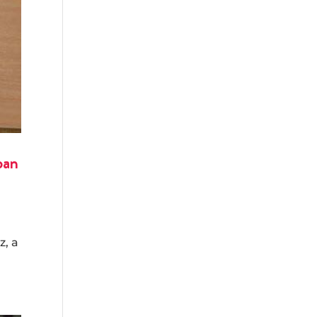
ban
z, a