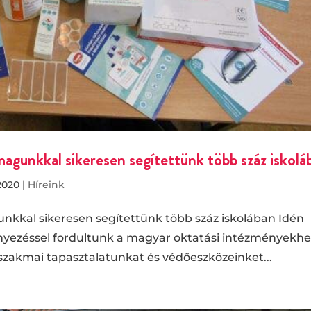
omagunkkal sikeresen segítettünk több száz iskolá
2020
|
Híreink
gunkkal sikeresen segítettünk több száz iskolában Idén
yezéssel fordultunk a magyar oktatási intézményekhe
szakmai tapasztalatunkat és védőeszközeinket...