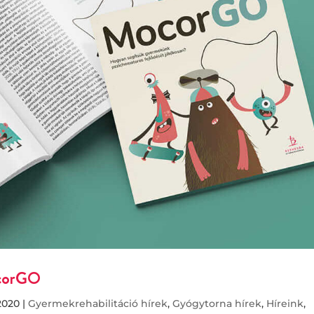
ocorGO
2020
|
Gyermekrehabilitáció hírek
,
Gyógytorna hírek
,
Híreink
,