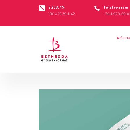
SZJA 1%
Telefonszám


180 425 39-1-42
+36-1-920-600
RÓLUN