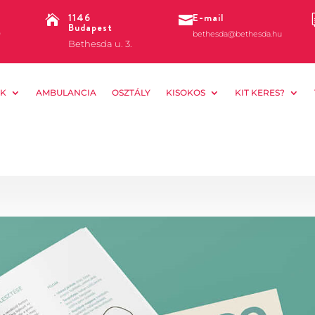
1146
E-mail


Budapest
0
bethesda@bethesda.hu
Bethesda u. 3.
K
AMBULANCIA
OSZTÁLY
KISOKOS
KIT KERES?