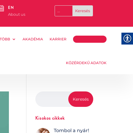
EN
i
About us
TÖBB
AKADÉMIA
KARRIER
TÁMOGATOM
KÖZÉRDEKŰ ADATOK
Kisokos cikkek
Tombol a nyár!