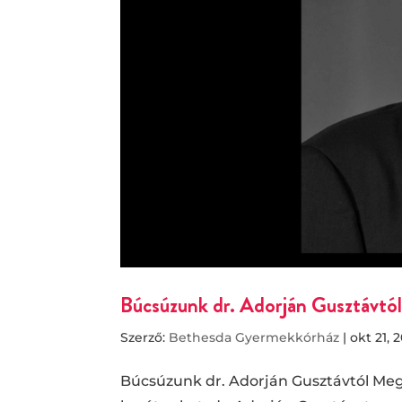
Búcsúzunk dr. Adorján Gusztávtó
Szerző:
Bethesda Gyermekkórház
|
okt 21, 
Búcsúzunk dr. Adorján Gusztávtól Me