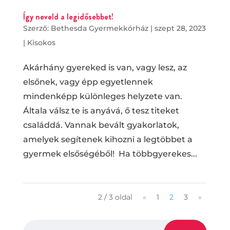
Így neveld a legidősebbet!
Szerző:
Bethesda Gyermekkórház
|
szept 28, 2023
|
Kisokos
Akárhány gyereked is van, vagy lesz, az
elsőnek, vagy épp egyetlennek
mindenképp különleges helyzete van.
Általa válsz te is anyává, ő tesz titeket
családdá. Vannak bevált gyakorlatok,
amelyek segítenek kihozni a legtöbbet a
gyermek elsőségéből! Ha többgyerekes...
2 / 3 oldal
«
1
2
3
»