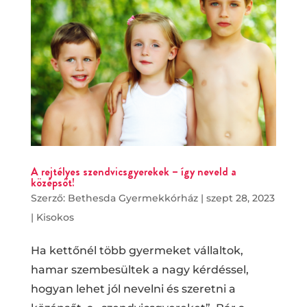
A rejtélyes szendvicsgyerekek – így neveld a
középsőt!
Szerző:
Bethesda Gyermekkórház
|
szept 28, 2023
|
Kisokos
Ha kettőnél több gyermeket vállaltok,
hamar szembesültek a nagy kérdéssel,
hogyan lehet jól nevelni és szeretni a