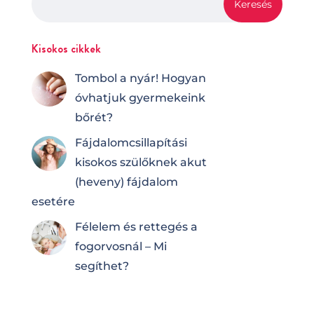
Kisokos cikkek
Tombol a nyár! Hogyan
óvhatjuk gyermekeink
bőrét?
Fájdalomcsilla­pí­tá­si
kisokos szülőknek akut
(heveny) fájdalom
esetére
Félelem és rettegés a
fogorvosnál – Mi
segíthet?