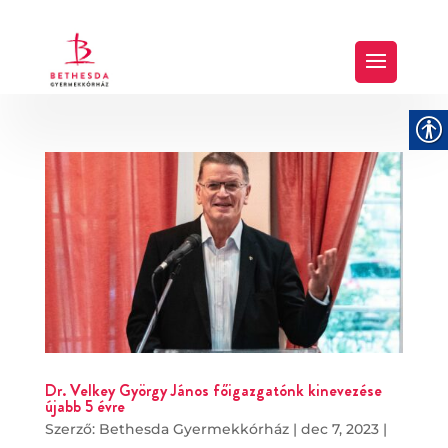
Dr. Velkey György János főigazgatónk kinevezése
újabb 5 évre
Szerző:
Bethesda Gyermekkórház
|
dec 7, 2023
|