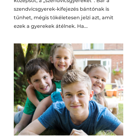
középsőt, a „szendvicsgyereket”. Bár a
szendvicsgyerek-kifejezés bántónak is
tűnhet, mégis tökéletesen jelzi azt, amit
ezek a gyerekek átélnek. Ha...