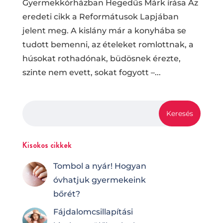
Gyermekkórházban Hegedűs Márk írása Az
eredeti cikk a Reformátusok Lapjában
jelent meg. A kislány már a konyhába se
tudott bemenni, az ételeket romlottnak, a
húsokat rothadónak, büdösnek érezte,
szinte nem evett, sokat fogyott –...
Kisokos cikkek
Tombol a nyár! Hogyan
óvhatjuk gyermekeink
bőrét?
Fájdalomcsilla­pí­tá­si