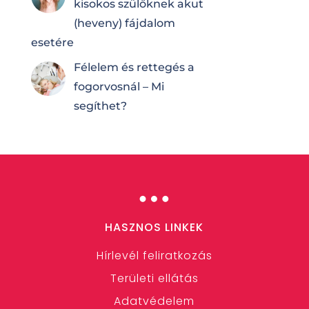
kisokos szülőknek akut
(heveny) fájdalom
esetére
Félelem és rettegés a
fogorvosnál – Mi
segíthet?
…
HASZNOS LINKEK
Hírlevél feliratkozás
Területi ellátás
Adatvédelem