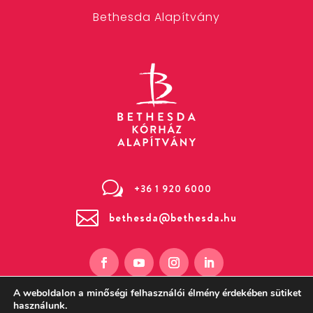
Bethesda Alapítvány
w
+36 1 920 6000

bethesda@bethesda.hu
A weboldalon a minőségi felhasználói élmény érdekében sütiket
használunk.