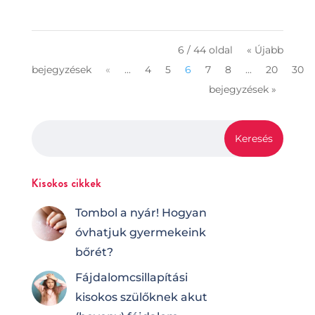
6 / 44 oldal
« Újabb
bejegyzések
«
...
4
5
6
7
8
...
20
30
bejegyzések »
Kisokos cikkek
Tombol a nyár! Hogyan
óvhatjuk gyermekeink
bőrét?
Fájdalomcsilla­pí­tá­si
kisokos szülőknek akut