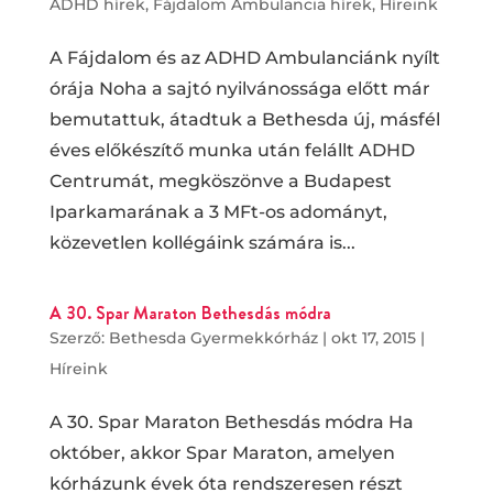
ADHD hírek
,
Fájdalom Ambulancia hírek
,
Híreink
A Fájdalom és az ADHD Ambulanciánk nyílt
órája Noha a sajtó nyilvánossága előtt már
bemutattuk, átadtuk a Bethesda új, másfél
éves előkészítő munka után felállt ADHD
Centrumát, megköszönve a Budapest
Iparkamarának a 3 MFt-os adományt,
közevetlen kollégáink számára is...
A 30. Spar Maraton Bethesdás módra
Szerző:
Bethesda Gyermekkórház
|
okt 17, 2015
|
Híreink
A 30. Spar Maraton Bethesdás módra Ha
október, akkor Spar Maraton, amelyen
kórházunk évek óta rendszeresen részt