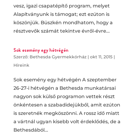
vesz, igazi csapatépítő program, melyet
Alapítványunk is támogat; ezt ezúton is
köszönjük. Büszkén mondhatom, hogy a
résztvevők számát tekintve évről-évre...
Sok esemény egy hétvégén
Szerző:
Bethesda Gyermekkórház
|
okt 11, 2015
|
Híreink
Sok esemény egy hétvégén A szeptember
26-27-i hétvégén a Bethesda munkatársai
nagyon sok külső programon vettek részt
önkéntesen a szabadidejükből, amit ezúton
is szeretnék megköszönni. A rossz idő miatt
a vártnál ugyan kisebb volt érdeklődés, de a
Bethesdából...