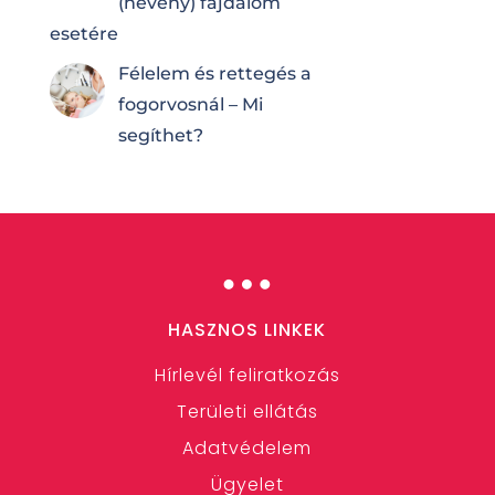
(heveny) fájdalom
esetére
Félelem és rettegés a
fogorvosnál – Mi
segíthet?
…
HASZNOS LINKEK
Hírlevél feliratkozás
Területi ellátás
Adatvédelem
Ügyelet