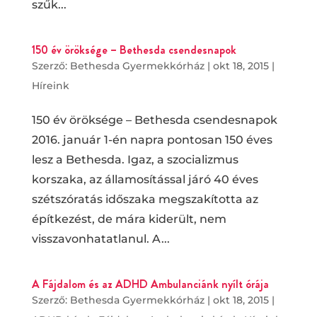
szűk...
150 év öröksége – Bethesda csendesnapok
Szerző:
Bethesda Gyermekkórház
|
okt 18, 2015
|
Híreink
150 év öröksége – Bethesda csendesnapok
2016. január 1-én napra pontosan 150 éves
lesz a Bethesda. Igaz, a szocializmus
korszaka, az államosítással járó 40 éves
szétszóratás időszaka megszakította az
építkezést, de mára kiderült, nem
visszavonhatatlanul. A...
A Fájdalom és az ADHD Ambulanciánk nyílt órája
Szerző:
Bethesda Gyermekkórház
|
okt 18, 2015
|