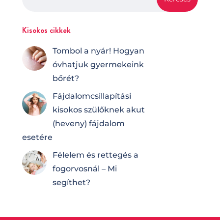
Kisokos cikkek
Tombol a nyár! Hogyan
óvhatjuk gyermekeink
bőrét?
Fájdalomcsilla­pí­tá­si
kisokos szülőknek akut
(heveny) fájdalom
esetére
Félelem és rettegés a
fogorvosnál – Mi
segíthet?