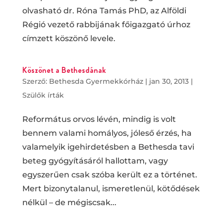
olvasható dr. Róna Tamás PhD, az Alföldi
Régió vezető rabbijának főigazgató úrhoz
címzett köszönő levele.
Köszönet a Bethesdának
Szerző:
Bethesda Gyermekkórház
|
jan 30, 2013
|
Szülők írták
Református orvos lévén, mindig is volt
bennem valami homályos, jóleső érzés, ha
valamelyik igehirdetésben a Bethesda tavi
beteg gyógyításáról hallottam, vagy
egyszerűen csak szóba került ez a történet.
Mert bizonytalanul, ismeretlenül, kötődések
nélkül – de mégiscsak...