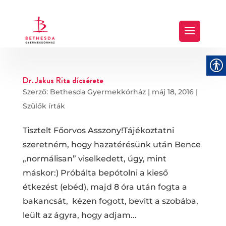
Dr. Jakus Rita dícsérete
Szerző:
Bethesda Gyermekkórház
|
máj 18, 2016
|
Szülők írták
Tisztelt Főorvos Asszony!Tájékoztatni
szeretném, hogy hazatérésünk után Bence
„normálisan” viselkedett, úgy, mint
máskor:) Próbálta bepótolni a kieső
étkezést (ebéd), majd 8 óra után fogta a
bakancsát, kézen fogott, bevitt a szobába,
leült az ágyra, hogy adjam...