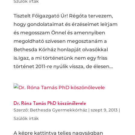
Szülők írták
Tisztelt Főigazgató Úr! Régóta tervezem,
hogy gondolataimat és érzéseimet leírjam
és megosszam Önnel és amennyiben
megoldható szívesen megosztanám a
Bethesda Kórház honlapját olvasókkal
is.Igaz, a mi történetünk nem egy friss
történet 2011-re nyúlik vissza, de élesen...
Dr. Róna Tamás PhD köszönőlevele
Szerző:
Bethesda Gyermekkórház
|
szept 9, 2013
|
Szülők írták
A képre kattintva teljes nagyságban