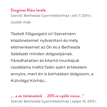
Dragóner Klára levele
Szerző:
Bethesda Gyermekkórház
|
okt 7, 2014
|
Szülők írták
Tisztelt Főigazgató úr! Szeretném
köszönetemet nyilvánítani és mély
elismerésemet az Ön és a Bethesda
Sebészet minden dolgozójának.
Fáradhatatlan és kitartó munkájuk
csodálatra méltó.Talán azért értékelem
ennyire, mert én is kórházban dolgozom, a
Kútvölgyi Kórház...
„…a mi történetünk … 2011-re nyúlik vissza…”
Szerző:
Bethesda Gyermekkórház
|
szept 10, 2013
|