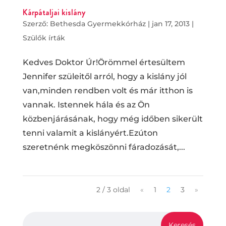
Kárpátaljai kislány
Szerző:
Bethesda Gyermekkórház
|
jan 17, 2013
|
Szülők írták
Kedves Doktor Úr!Örömmel értesültem
Jennifer szüleitől arról, hogy a kislány jól
van,minden rendben volt és már itthon is
vannak. Istennek hála és az Ön
közbenjárásának, hogy még időben sikerült
tenni valamit a kislányért.Ezúton
szeretnénk megköszönni fáradozását,...
2 / 3 oldal
«
1
2
3
»