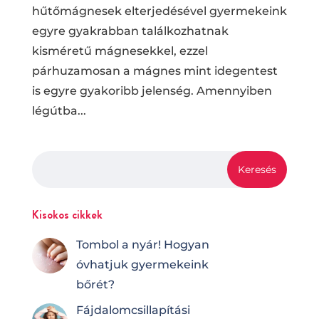
hűtőmágnesek elterjedésével gyermekeink
egyre gyakrabban találkozhatnak
kisméretű mágnesekkel, ezzel
párhuzamosan a mágnes mint idegentest
is egyre gyakoribb jelenség. Amennyiben
légútba...
Kisokos cikkek
Tombol a nyár! Hogyan
óvhatjuk gyermekeink
bőrét?
Fájdalomcsilla­pí­tá­si