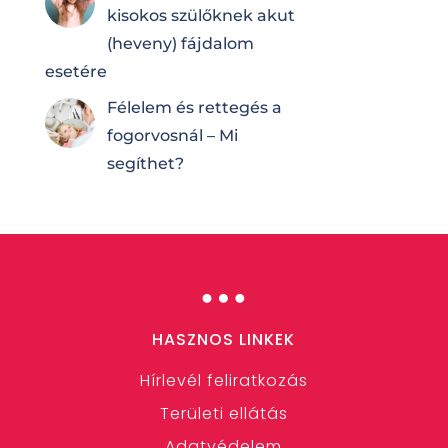
kisokos szülőknek akut
(heveny) fájdalom
esetére
Félelem és rettegés a
fogorvosnál – Mi
segíthet?
…
HASZNOS LINKEK
Hírlevél feliratkozás
Területi ellátás
Adatvédelem