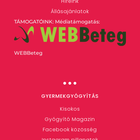
Híreink
Állásajánlatok
TÁMOGATÓINK: Médiatámogatás:
WEBBeteg
…
GYERMEKGYÓGYÍTÁS
Kisokos
Gyógyító Magazin
Facebook közösség
Instagram pillanatok