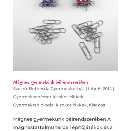
Mágnes gyermekünk bélrendszerében
Szerző:
Bethesda Gyermekkórház
|
febr 6, 2014
|
Gyermeksebészet kisokos cikkek
,
Gyermekradiológiai kisokos cikkek
,
Kisokos
Mágnes gyermekünk bélrendszerében A
mágnestartalmú térbeli építőjátékok és a