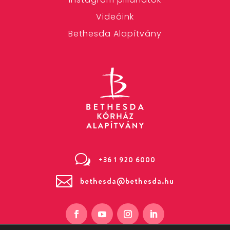
Videóink
Bethesda Alapítvány
w
+36 1 920 6000

bethesda@bethesda.hu