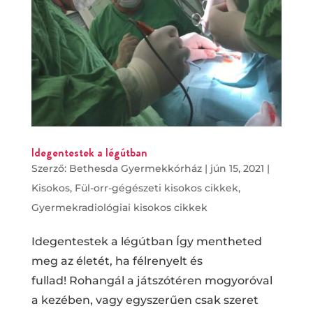
Idegentestek a légútban
Szerző:
Bethesda Gyermekkórház
|
jún 15, 2021
|
Kisokos
,
Fül-orr-gégészeti kisokos cikkek
,
Gyermekradiológiai kisokos cikkek
Idegentestek a légútban Így mentheted
meg az életét, ha félrenyelt és
fullad! Rohangál a játszótéren mogyoróval
a kezében, vagy egyszerűen csak szeret