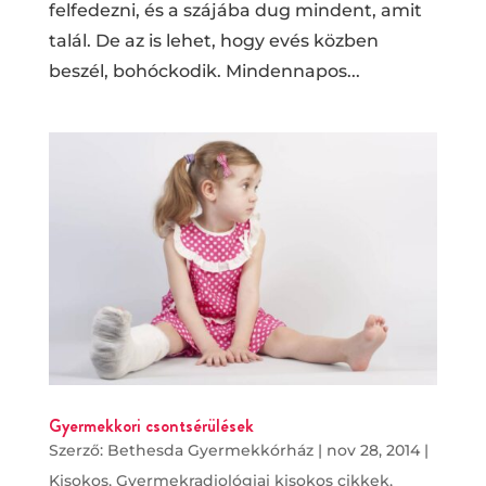
felfedezni, és a szájába dug mindent, amit
talál. De az is lehet, hogy evés közben
beszél, bohóckodik. Mindennapos...
Gyermekkori csontsérülések
Szerző:
Bethesda Gyermekkórház
|
nov 28, 2014
|
Kisokos
,
Gyermekradiológiai kisokos cikkek
,