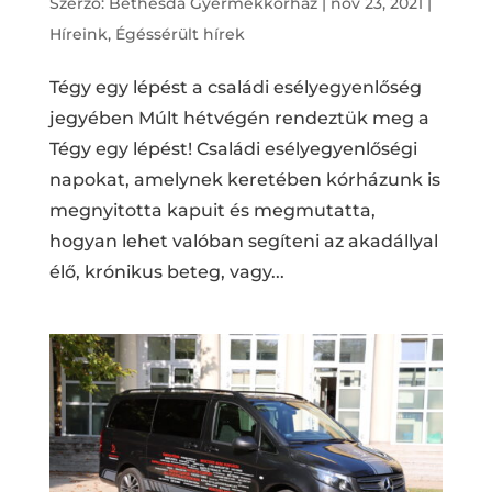
Szerző:
Bethesda Gyermekkórház
|
nov 23, 2021
|
Híreink
,
Égéssérült hírek
Tégy egy lépést a családi esélyegyenlőség
jegyében Múlt hétvégén rendeztük meg a
Tégy egy lépést! Családi esélyegyenlőségi
napokat, amelynek keretében kórházunk is
megnyitotta kapuit és megmutatta,
hogyan lehet valóban segíteni az akadállyal
élő, krónikus beteg, vagy...