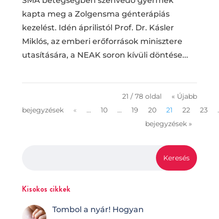
SMA betegségben szenvedő gyermek
kapta meg a Zolgensma génterápiás
kezelést. Idén áprilistól Prof. Dr. Kásler
Miklós, az emberi erőforrások minisztere
utasítására, a NEAK soron kívüli döntése...
21 / 78 oldal
« Újabb
bejegyzések
«
...
10
...
19
20
21
22
23
.
bejegyzések »
Kisokos cikkek
Tombol a nyár! Hogyan