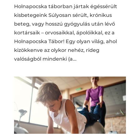
Holnapocska táborban jártak égéssérült
kisbetegeink Súlyosan sérült, krónikus
beteg, vagy hosszú gyógyulás után lévő
kortársaik – orvosaikkal, ápolóikkal, ez a
Holnapocska Tábor! Egy olyan világ, ahol
kizökkenve az olykor nehéz, rideg
valóságból mindenki (a...