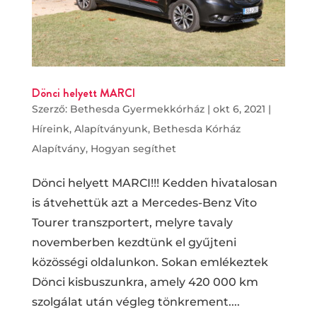
Dönci helyett MARCI
Szerző:
Bethesda Gyermekkórház
|
okt 6, 2021
|
Híreink
,
Alapítványunk
,
Bethesda Kórház
Alapítvány
,
Hogyan segíthet
Dönci helyett MARCI!!! Kedden hivatalosan
is átvehettük azt a Mercedes-Benz Vito
Tourer transzportert, melyre tavaly
novemberben kezdtünk el gyűjteni
közösségi oldalunkon. Sokan emlékeztek
Dönci kisbuszunkra, amely 420 000 km
szolgálat után végleg tönkrement....