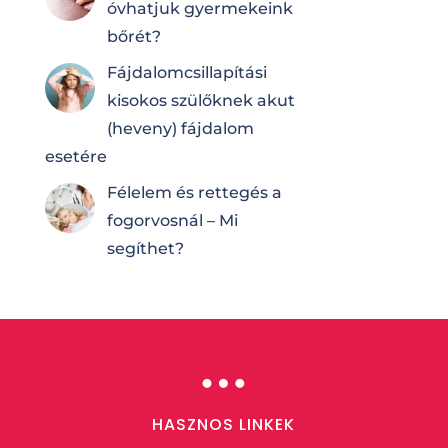
óvhatjuk gyermekeink
bőrét?
Fájdalomcsilla­pí­tá­si
kisokos szülőknek akut
(heveny) fájdalom
esetére
Félelem és rettegés a
fogorvosnál – Mi
segíthet?
…
HASZNOS LINKEK