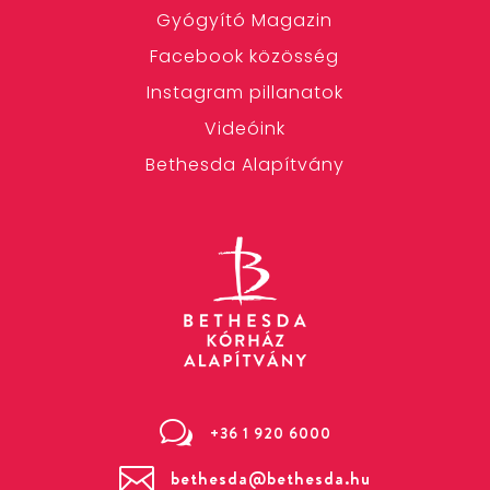
Gyógyító Magazin
Facebook közösség
Instagram pillanatok
Videóink
Bethesda Alapítvány
w
+36 1 920 6000

bethesda@bethesda.hu