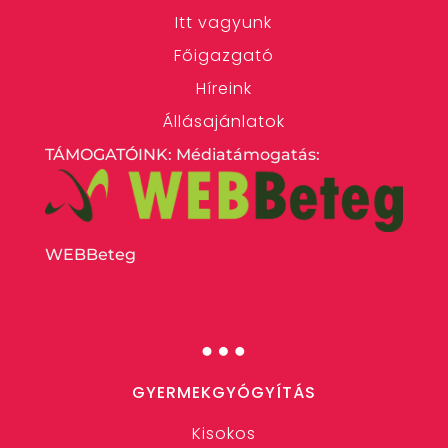
Itt vagyunk
Főigazgató
Híreink
Állásajánlatok
TÁMOGATÓINK: Médiatámogatás:
WEBBeteg
…
GYERMEKGYÓGYÍTÁS
Kisokos