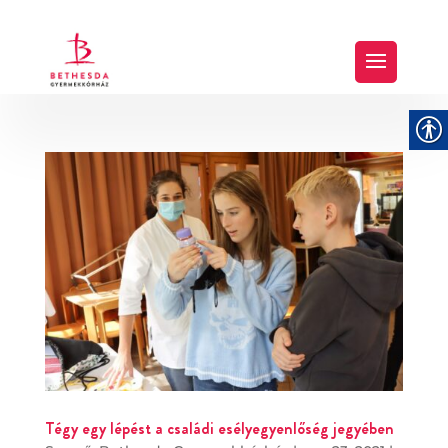
Tégy egy lépést a családi esélyegyenlőség jegyében