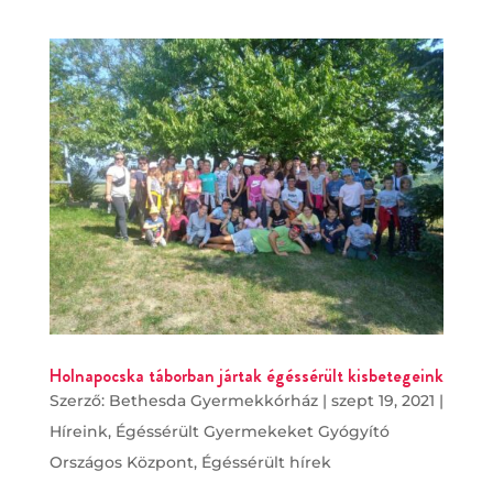
Holnapocska táborban jártak égéssérült kisbetegeink
Szerző:
Bethesda Gyermekkórház
|
szept 19, 2021
|
Híreink
,
Égéssérült Gyermekeket Gyógyító
Országos Központ
,
Égéssérült hírek