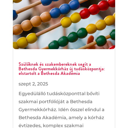
Szülőknek és szakembereknek segít a
Bethesda Gyermekkórház új tudásközpontja:
elstartolt a Bethesda Akadémia
szept 2, 2025
Egyedülálló tudásközponttal bővíti
szakmai portfólióját a Bethesda
Gyermekkórház. Idén ősszel elindul a
Bethesda Akadémia, amely a kórház
évtizedes, komplex szakmai