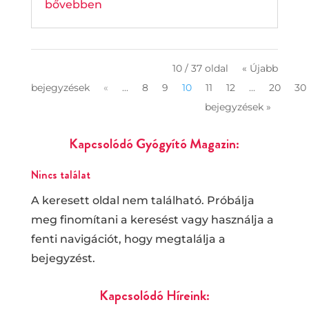
bővebben
10 / 37 oldal
« Újabb
bejegyzések
«
...
8
9
10
11
12
...
20
30
bejegyzések »
Kapcsolódó Gyógyító Magazin:
Nincs találat
A keresett oldal nem található. Próbálja
meg finomítani a keresést vagy használja a
fenti navigációt, hogy megtalálja a
bejegyzést.
Kapcsolódó Híreink: