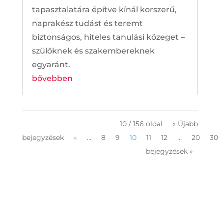
tapasztalatára építve kínál korszerű,
naprakész tudást és teremt
biztonságos, hiteles tanulási közeget –
szülőknek és szakembereknek
egyaránt.
bővebben
10 / 156 oldal
« Újabb
bejegyzések
«
...
8
9
10
11
12
...
20
30
bejegyzések »