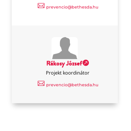

prevencio@bethesda.hu
Rákosy József

Projekt koordinátor

prevencio@bethesda.hu