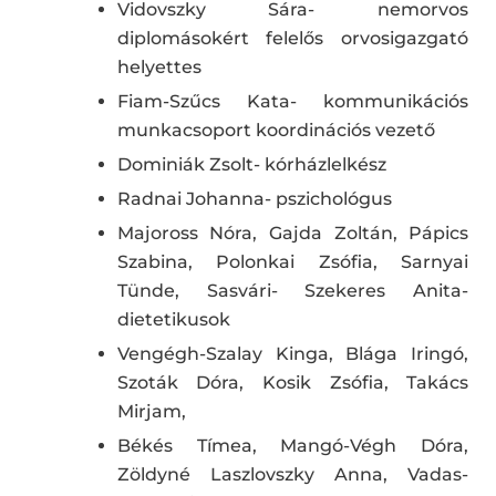
Vidovszky Sára- nemorvos
diplomásokért felelős orvosigazgató
helyettes
Fiam-Szűcs Kata- kommunikációs
munkacsoport koordinációs vezető
Dominiák Zsolt- kórházlelkész
Radnai Johanna- pszichológus
Majoross Nóra, Gajda Zoltán, Pápics
Szabina, Polonkai Zsófia, Sarnyai
Tünde, Sasvári- Szekeres Anita-
dietetikusok
Vengégh-Szalay Kinga, Blága Iringó,
Szoták Dóra, Kosik Zsófia, Takács
Mirjam,
Békés Tímea, Mangó-Végh Dóra,
Zöldyné Laszlovszky Anna, Vadas-