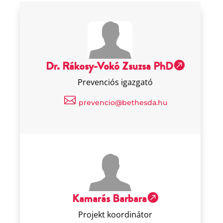
Dr. Rákosy-Vokó Zsuzsa PhD

Prevenciós igazgató

prevencio@bethesda.hu
Kamarás Barbara

Projekt koordinátor