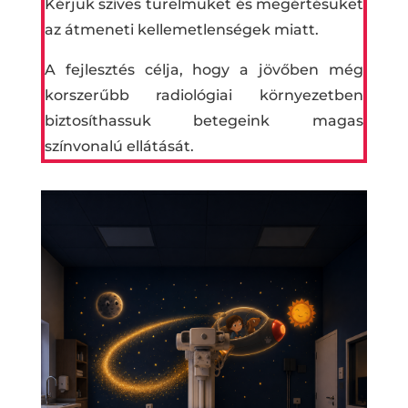
Kérjük szíves türelmüket és megértésüket
az átmeneti kellemetlenségek miatt.
A fejlesztés célja, hogy a jövőben még
korszerűbb radiológiai környezetben
biztosíthassuk betegeink magas
színvonalú ellátását.