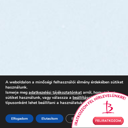
A weboldalon a minőségi felhasználói élmény érdekében sütiket
használunk.
Ismerje meg
adatkezelési tájékoztatónkat
arról, hogy milyen
sütiket használunk, vagy válassza a
beállítások
részt, ahol
típusonként lehet beállítani a használatukat.
Elfogadom
Elutasítom
Beállítások