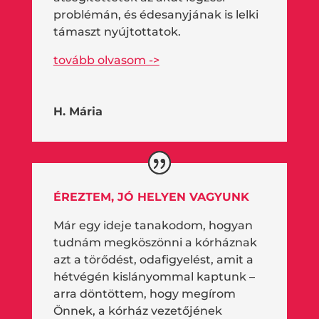
problémán, és édesanyjának is lelki
támaszt nyújtottatok.
tovább olvasom ->
H. Mária
ÉREZTEM, JÓ HELYEN VAGYUNK
Már egy ideje tanakodom, hogyan
tudnám megköszönni a kórháznak
azt a törődést, odafigyelést, amit a
hétvégén kislányommal kaptunk –
arra döntöttem, hogy megírom
Önnek, a kórház vezetőjének