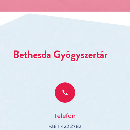
Bethesda Gyógyszertár

Telefon
+36 1 422 2782