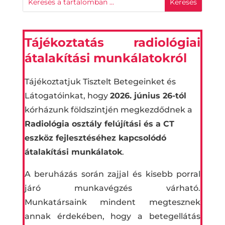
Tájékoztatás radiológiai
átalakítási munkálatokról
Tájékoztatjuk Tisztelt Betegeinket és
Látogatóinkat, hogy
2026. június 26-tól
kórházunk földszintjén megkezdődnek a
Radiológia osztály felújítási és a CT
eszköz fejlesztéséhez kapcsolódó
átalakítási munkálatok
.
A beruházás során zajjal és kisebb porral
járó munkavégzés várható.
Munkatársaink mindent megtesznek
annak érdekében, hogy a betegellátás