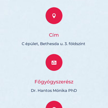

Cím
C épület, Bethesda u. 3. földszint

Főgyógyszerész
Dr. Hantos Mónika PhD