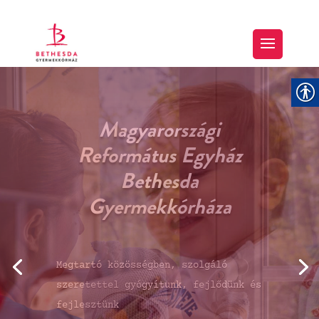
“… Tartozunk azzal,
hogy az erőtlenek
gyengeségeit hordozzuk,
…”