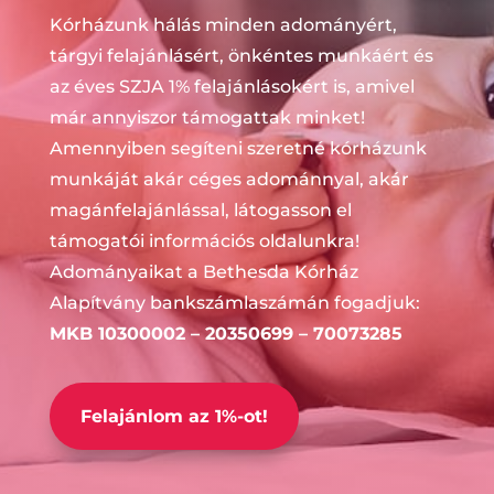
Kórházunk hálás minden adományért,
tárgyi felajánlásért, önkéntes munkáért és
az éves SZJA 1% felajánlásokért is, amivel
már annyiszor támogattak minket!
Amennyiben segíteni szeretné kórházunk
munkáját akár céges adománnyal, akár
magánfelajánlással, látogasson el
támogatói információs oldalunkra!
Adományaikat a Bethesda Kórház
Alapítvány b
ankszámlaszámán fogadjuk:
MKB 10300002 – 20350699 – 70073285
Felajánlom az 1%-ot!