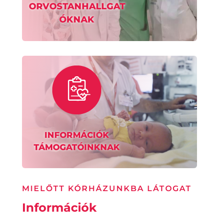
ORVOSTANHALLGAT
ÓKNAK
INFORMÁCIÓK
TÁMOGATÓINKNAK
MIELŐTT KÓRHÁZUNKBA LÁTOGAT
Információk