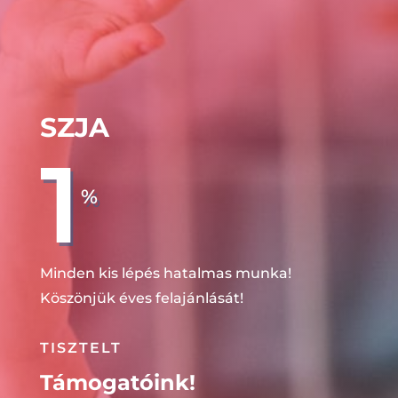
SZJA
1
%
Minden kis lépés hatalmas munka!
Köszönjük éves felajánlását!
TISZTELT
Támogatóink!