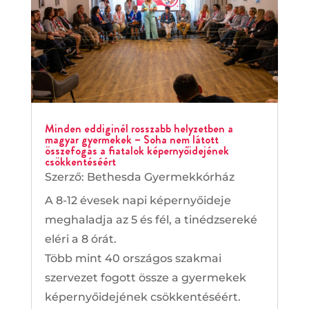
Minden eddiginél rosszabb helyzetben a
magyar gyermekek – Soha nem látott
összefogás a fiatalok képernyőidejének
csökkentéséért
Szerző:
Bethesda Gyermekkórház
A 8-12 évesek napi képernyőideje
meghaladja az 5 és fél, a tinédzsereké
eléri a 8 órát.
Több mint 40 országos szakmai
szervezet fogott össze a gyermekek
képernyőidejének csökkentéséért.