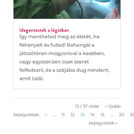
Idegentestek a légútban
Így mentheted meg az életét, ha
félrenyelt és fullad! Rohangál a
játszótéren mogyoróval a kezében,
vagy egyszerűen csak szeret
felfedezni, és a szájába dug mindent,
amit talál.
13 / 37 oldal
« Újabb
bejegyzések
«
...
11
12
13
14
15
...
20
3
bejegyzések »