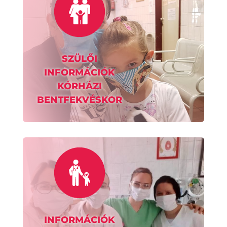
SZÜLŐI
INFORMÁCIÓK
KÓRHÁZI
BENTFEKVÉSKOR
INFORMÁCIÓK