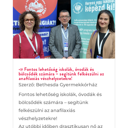
📣 Fontos lehetőség iskolák, óvodák és
bölcsődék számára – segítünk felkészülni az
anafilaxiás vészhelyzetekre!
Szerző:
Bethesda Gyermekkórház
Fontos lehetőség iskolák, óvodák és
bölcsődék számára – segítünk
felkészülni az anafilaxiás
vészhelyzetekre!
Az utóbbi időben drasztikusan nő az