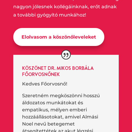
nagyon jólesnek kollégáinknak, erőt adnak
a további gyógyító munkához!
Elolvasom a köszönőleveleket
KÖSZÖNET DR. MIKOS BORBÁLA
FŐORVOSNŐNEK
Kedves Főorvosnő!
Szeretném megköszönni hosszú
áldozatos munkátokat és
empatikus, mélyen emberi
hozzáállásotokat, amivel Almási
Noel nevű betegemet
átsegítettétek az akut légzési