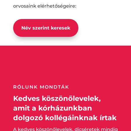
orvosaink elérhetőségeire:
Név szerint keresek
RÓLUNK MONDTÁK
Kedves köszönőlevelek,
amit a kórházunkban
dolgozó kollégáinknak írtak
A kedves köszönőlevelek, dicséretek mindig