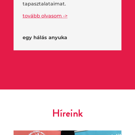
tapasztalataimat.
tovább olvasom ->
egy hálás anyuka
Híreink