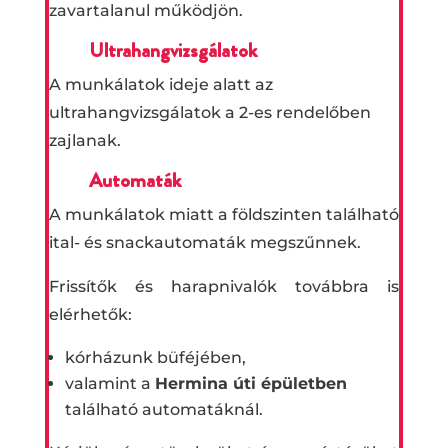
zavartalanul működjön.
Ultrahangvizsgálatok
A munkálatok ideje alatt az
ultrahangvizsgálatok a 2-es rendelőben
zajlanak.
Automaták
A munkálatok miatt a földszinten található
ital- és snackautomaták megszűnnek.
Frissítők és harapnivalók továbbra is
elérhetők:
kórházunk büféjében,
valamint a
Hermina úti épületben
található automatáknál.