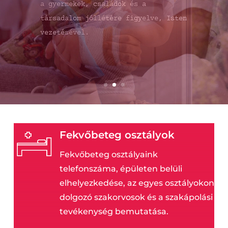
Róma 15,1
Fekvőbeteg osztályok
Fekvőbeteg osztályaink
telefonszáma, épületen belüli
elhelyezkedése, az egyes osztályokon
dolgozó szakorvosok és a szakápolási
tevékenység bemutatása.