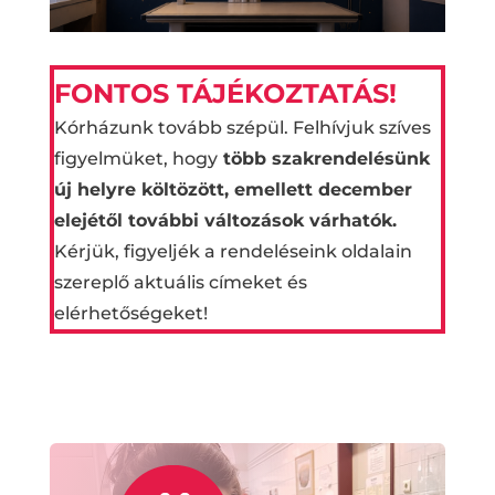
FONTOS TÁJÉKOZTATÁS!
Kórházunk tovább szépül. Felhívjuk szíves
figyelmüket, hogy
t
öbb szakrendelésünk
új helyre költözött, emellett december
elejétől további változások várhatók.
Kérjük, figyeljék a rendeléseink oldalain
szereplő aktuális címeket és
elérhetőségeket!