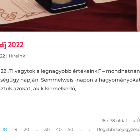
díj 2022
022
|
Híreink
2022 „Ti vagytok a legnagyobb értékeink!” – mondhatná
zségügy napján, Semmelweis -napon a hagyományoka
ztuk azokat, akik kiemelkedő,...
18 / 78 oldal
« 
18
19
20
...
30
40
50
...
»
Régebbi bejegyzése