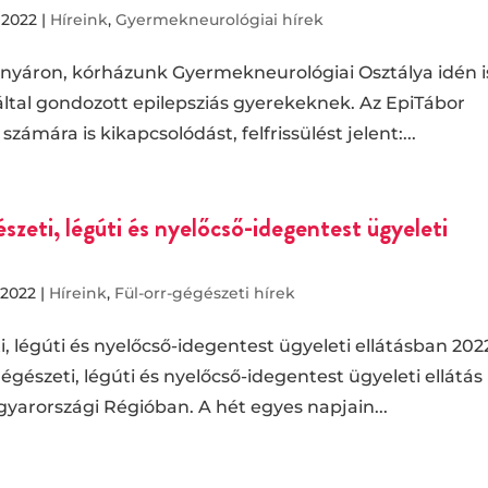
 2022
|
Híreink
,
Gyermekneurológiai hírek
 nyáron, kórházunk Gyermekneurológiai Osztálya idén i
ltal gondozott epilepsziás gyerekeknek. Az EpiTábor
mára is kikapcsolódást, felfrissülést jelent:...
szeti, légúti és nyelőcső-idegentest ügyeleti
 2022
|
Híreink
,
Fül-orr-gégészeti hírek
, légúti és nyelőcső-idegentest ügyeleti ellátásban 202
égészeti, légúti és nyelőcső-idegentest ügyeleti ellátás
yarországi Régióban. A hét egyes napjain...