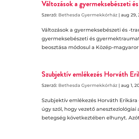
Változások a gyermeksebészeti és 
Szerző:
Bethesda Gyermekkórház
|
aug 29,
Változások a gyermeksebészeti és -trau
gyermeksebészeti és gyermektraumatoló
beosztása módosul a Közép-magyarorszá
Szubjektív emlékezés Horváth Eri
Szerző:
Bethesda Gyermekkórház
|
aug 1, 2
Szubjektív emlékezés Horváth Erikára 
úgy szól, hogy vezető aneszteziológiai 
betegség következtében elhunyt. Azóta