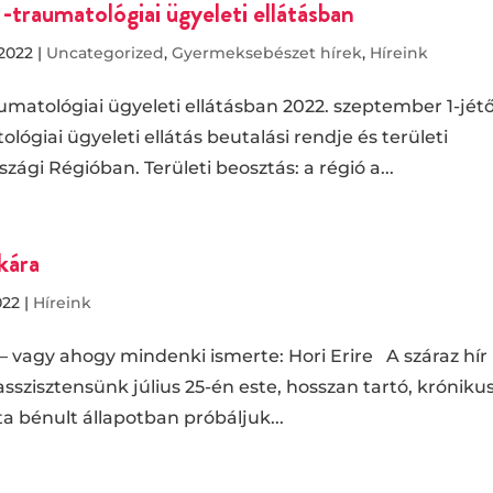
-traumatológiai ügyeleti ellátásban
 2022
|
Uncategorized
,
Gyermeksebészet hírek
,
Híreink
matológiai ügyeleti ellátásban 2022. szeptember 1-jétő
giai ügyeleti ellátás beutalási rendje és területi
gi Régióban. Területi beosztás: a régió a...
kára
022
|
Híreink
– vagy ahogy mindenki ismerte: Hori Erire A száraz hír
asszisztensünk július 25-én este, hosszan tartó, króniku
 bénult állapotban próbáljuk...