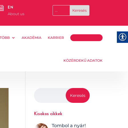
EN
i
About us
TÖBB
AKADÉMIA
KARRIER
TÁMOGATOM
KÖZÉRDEKŰ ADATOK
Kisokos cikkek
Tombol a nyár!