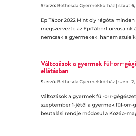
Szerző:
Bethesda Gyermekkórház
|
szept 6,
EpiTábor 2022 Mint oly régóta minden
megszervezte az EpiTábort orvosaink á
nemcsak a gyermekek, hanem szüleik szá
Változások a gyermek fül-orr-gégé
ellátásban
Szerző:
Bethesda Gyermekkórház
|
szept 2,
Változások a gyermek fül-orr-gégészeti
szeptember 1-jétől a gyermek fül-orr-g
beutalási rendje módosul a Közép-mag