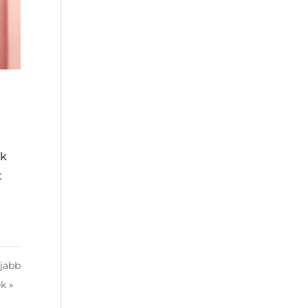
nk
t
Újabb
k »