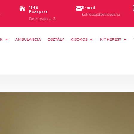
1146
E-mail


Budapest
0
bethesda@bethesda.hu
Bethesda u. 3.
K
AMBULANCIA
OSZTÁLY
KISOKOS
KIT KERES?