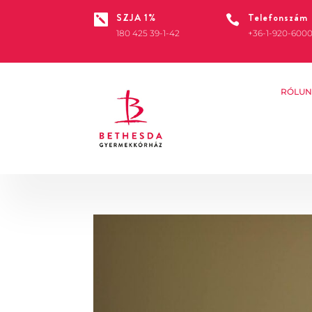
SZJA 1%
Telefonszám


180 425 39-1-42
+36-1-920-600
RÓLUN