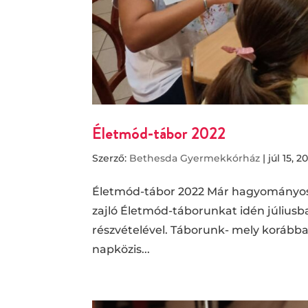
Életmód-tábor 2022
Szerző:
Bethesda Gyermekkórház
|
júl 15, 2
Életmód-tábor 2022 Már hagyományosn
zajló Életmód-táborunkat idén júliusb
részvételével. Táborunk- mely korábba
napközis...