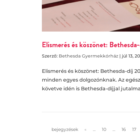
Elismerés és köszönet: Bethesda-
Szerző:
Bethesda Gyermekkórház
|
júl 13, 2
Elismerés és köszönet: Bethesda-díj 
minden egyes dolgozónknak. Az egés
követve idén is Bethesda-díjjal jutalma
bejegyzések
«
...
10
...
16
17