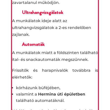
zavartalanul működjön.
Ultrahangvizsgálatok
A munkálatok ideje alatt az
ultrahangvizsgálatok a 2-es rendelőben
zajlanak.
Automaták
A munkálatok miatt a földszinten található
ital- és snackautomaták megszűnnek.
Frissítők és harapnivalók továbbra is
elérhetők:
kórházunk büféjében,
valamint a
Hermina úti épületben
található automatáknál.