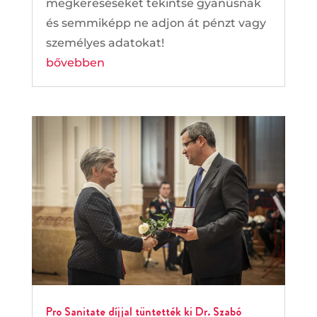
megkereséseket tekintse gyanúsnak
és semmiképp ne adjon át pénzt vagy
személyes adatokat!
bővebben
Pro Sanitate díjjal tüntették ki Dr. Szabó