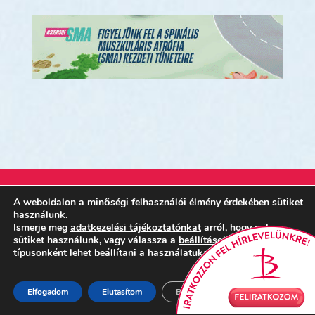
…
A weboldalon a minőségi felhasználói élmény érdekében sütiket
használunk.
Ismerje meg
adatkezelési tájékoztatónkat
arról, hogy milyen
sütiket használunk, vagy válassza a
beállítások
részt, ahol
HASZNOS LINKEK
típusonként lehet beállítani a használatukat.
Hírlevél feliratkozás
Elfogadom
Elutasítom
Beállítások
Területi ellátás