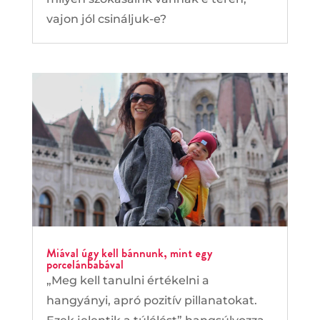
vajon jól csináljuk-e?
Miával úgy kell bánnunk, mint egy
porcelánbabával
„Meg kell tanulni értékelni a
hangyányi, apró pozitív pillanatokat.