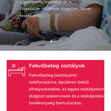
Róma 15,1
Fekvőbeteg osztályok
Fekvőbeteg osztályaink
telefonszáma, épületen belüli
elhelyezkedése, az egyes osztályokon
dolgozó szakorvosok és a szakápolási
tevékenység bemutatása.