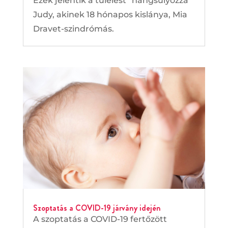
Ezek jelentik a túlélést” hangsúlyozza
Judy, akinek 18 hónapos kislánya, Mia
Dravet-szindrómás.
Szoptatás a COVID-19 járvány idején
A szoptatás a COVID-19 fertőzött