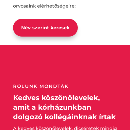
orvosaink elérhetőségeire:
Név szerint keresek
RÓLUNK MONDTÁK
Kedves köszönőlevelek,
amit a kórházunkban
dolgozó kollégáinknak írtak
A kedves köszönőlevelek, dicséretek mindig