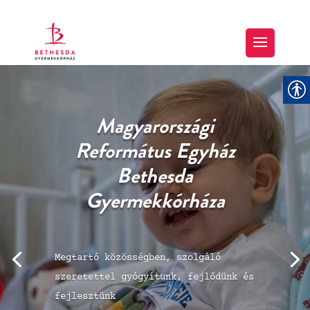
“… Tartozunk azzal,
hogy az erőtlenek
gyengeségeit hordozzuk,
…”