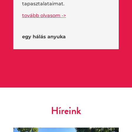
tapasztalataimat.
tovább olvasom ->
egy hálás anyuka
Híreink