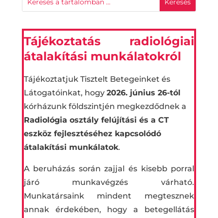
Tájékoztatás radiológiai
átalakítási munkálatokról
Tájékoztatjuk Tisztelt Betegeinket és
Látogatóinkat, hogy
2026. június 26-tól
kórházunk földszintjén megkezdődnek a
Radiológia osztály felújítási és a CT
eszköz fejlesztéséhez kapcsolódó
átalakítási munkálatok
.
A beruházás során zajjal és kisebb porral
járó munkavégzés várható.
Munkatársaink mindent megtesznek
annak érdekében, hogy a betegellátás