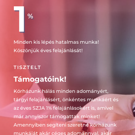
1
%
Minden kis lépés hatalmas munka!
Köszönjük éves felajánlását!
TISZTELT
Támogatóink!
Kórházunk hálás minden adományért,
tárgyi felajánlásért, önkéntes munkáért és
az éves SZJA 1% felajánlásokért is, amivel
már annyiszor támogattak minket!
Amennyiben segíteni szeretné kórházunk
munkáját akár céges adománnyal, akár