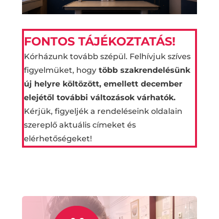
FONTOS TÁJÉKOZTATÁS!
Kórházunk tovább szépül. Felhívjuk szíves
figyelmüket, hogy
t
öbb szakrendelésünk
új helyre költözött, emellett december
elejétől további változások várhatók.
Kérjük, figyeljék a rendeléseink oldalain
szereplő aktuális címeket és
elérhetőségeket!