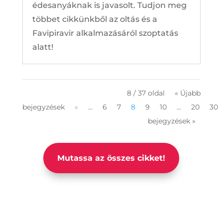
édesanyáknak is javasolt. Tudjon meg
többet cikkünkből az oltás és a
Favipiravir alkalmazásáról szoptatás
alatt!
8 / 37 oldal
« Újabb
bejegyzések
«
...
6
7
8
9
10
...
20
30
bejegyzések »
Mutassa az összes cikket!