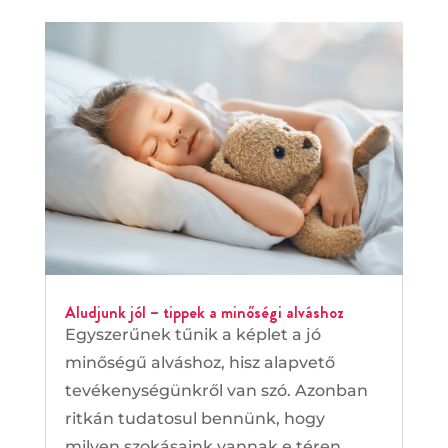
Aludjunk jól – tippek a minőségi alváshoz
Egyszerűnek tűnik a képlet a jó
minőségű alváshoz, hisz alapvető
tevékenységünkről van szó. Azonban
ritkán tudatosul bennünk, hogy
milyen szokásaink vannak e téren,