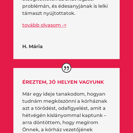
problémán, és édesanyjának is lelki
támaszt nyújtottatok.
tovább olvasom ->
H. Mária
ÉREZTEM, JÓ HELYEN VAGYUNK
Már egy ideje tanakodom, hogyan
tudnám megköszönni a kórháznak
azt a törődést, odafigyelést, amit a
hétvégén kislányommal kaptunk –
arra döntöttem, hogy megírom
Önnek, a kórház vezetőjének