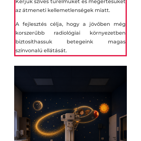
Kérjük szíves türelmüket és megértésüket
az átmeneti kellemetlenségek miatt.
A fejlesztés célja, hogy a jövőben még
korszerűbb radiológiai környezetben
biztosíthassuk betegeink magas
színvonalú ellátását.