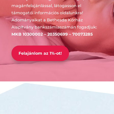
magánfelajánlással, látogasson el
támogatói információs oldalunkra!
Adományaikat a Bethesda Kórház
Alapítvány b
ankszámlaszámán fogadjuk:
MKB 10300002 – 20350699 – 70073285
Felajánlom az 1%-ot!