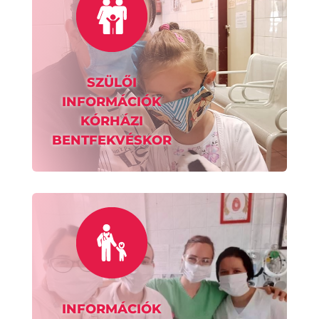
SZÜLŐI
INFORMÁCIÓK
KÓRHÁZI
BENTFEKVÉSKOR
INFORMÁCIÓK