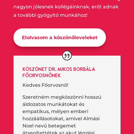
nagyon jólesnek kollégáinknak, erőt adnak
a további gyógyító munkához!
Elolvasom a köszönőleveleket
KÖSZÖNET DR. MIKOS BORBÁLA
FŐORVOSNŐNEK
Kedves Főorvosnő!
Szeretném megköszönni hosszú
áldozatos munkátokat és
empatikus, mélyen emberi
hozzáállásotokat, amivel Almási
Noel nevű betegemet
átsegítettétek az akut légzési