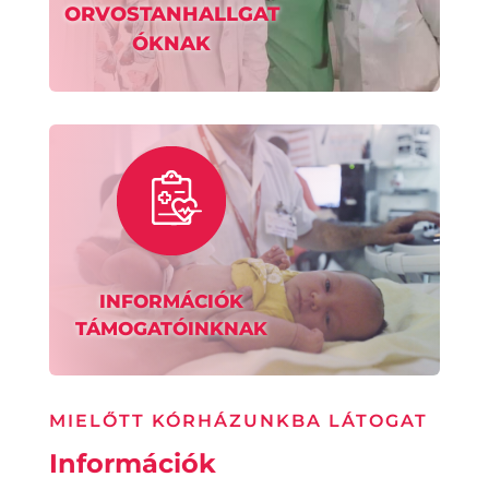
ORVOSTANHALLGAT
ÓKNAK
INFORMÁCIÓK
TÁMOGATÓINKNAK
MIELŐTT KÓRHÁZUNKBA LÁTOGAT
Információk