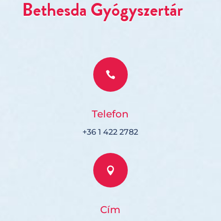
Bethesda Gyógyszertár

Telefon
+36 1 422 2782

Cím