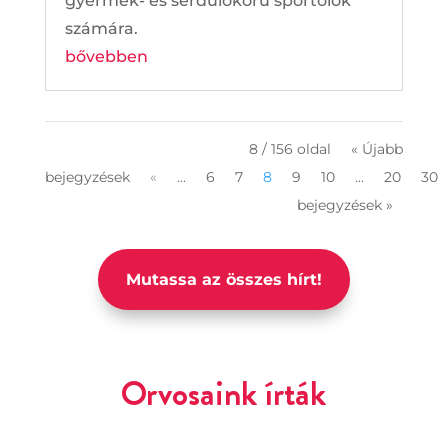
gyermek- és serdülőkorú sportolók
számára.
bővebben
8 / 156 oldal
« Újabb
bejegyzések
«
...
6
7
8
9
10
...
20
30
bejegyzések »
Mutassa az összes hírt!
Orvosaink írták