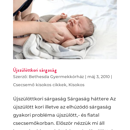
Újszülöttkori sárgaság
Szerző:
Bethesda Gyermekkórház
|
máj 3, 2010
|
Csecsemő kisokos cikkek
,
Kisokos
Újszülöttkori sárgaság Sárgaság háttere Az
újszülött kori illetve az elhúzódó sárgaság
gyakori probléma újszülött,- és fiatal
csecsemőkorban. Először nézzük mi áll