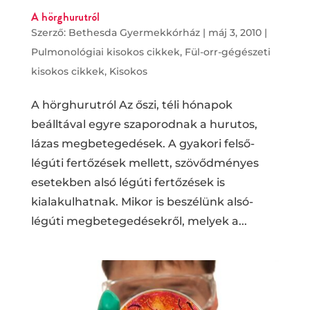
A hörghurutról
Szerző:
Bethesda Gyermekkórház
|
máj 3, 2010
|
Pulmonológiai kisokos cikkek
,
Fül-orr-gégészeti
kisokos cikkek
,
Kisokos
A hörghurutról Az őszi, téli hónapok
beálltával egyre szaporodnak a hurutos,
lázas megbetegedések. A gyakori felső-
légúti fertőzések mellett, szövődményes
esetekben alsó légúti fertőzések is
kialakulhatnak. Mikor is beszélünk alsó-
légúti megbetegedésekről, melyek a...