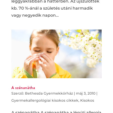
leggyakrabban a háttérben. Az újszülöttek
kb. 70 %-ánál a születés utáni harmadik
vagy negyedik napon...
A szénanátha
Szerző:
Bethesda Gyermekkórház
|
máj 3, 2010
|
Gyermekallergológiai kisokos cikkek
,
Kisokos
A szénanátha A szénanátha a légúti allergia