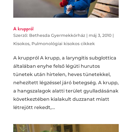
A kruppról
Szerző:
Bethesda Gyermekkórház
|
máj 3, 2010
|
Kisokos
,
Pulmonológiai kisokos cikkek
A kruppról A krupp, a laryngitis subglottica
általában enyhe felső légúti hurutos
tünetek után hirtelen, heves tünetekkel,
nehezített légzéssel járó betegség. A krupp,
a hangszalagok alatti terület gyulladásának
következtében kialakult duzzanat miatt
létrejött rekedt,...