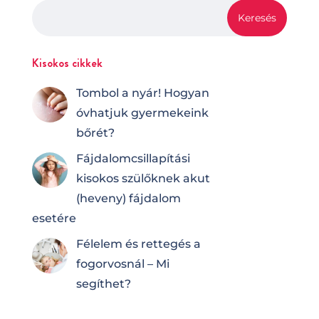
Kisokos cikkek
Tombol a nyár! Hogyan
óvhatjuk gyermekeink
bőrét?
Fájdalomcsilla­pí­tá­si
kisokos szülőknek akut
(heveny) fájdalom
esetére
Félelem és rettegés a
fogorvosnál – Mi
segíthet?