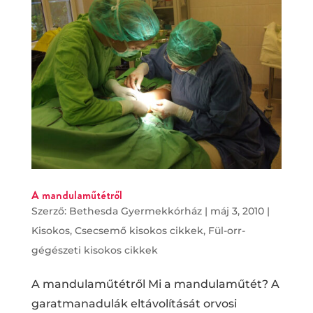
A mandulaműtétről
Szerző:
Bethesda Gyermekkórház
|
máj 3, 2010
|
Kisokos
,
Csecsemő kisokos cikkek
,
Fül-orr-
gégészeti kisokos cikkek
A mandulaműtétről Mi a mandulaműtét? A
garatmanadulák eltávolítását orvosi