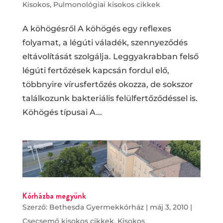
Kisokos
,
Pulmonológiai kisokos cikkek
A köhögésről A köhögés egy reflexes
folyamat, a légúti váladék, szennyeződés
eltávolítását szolgálja. Leggyakrabban felső
légúti fertőzések kapcsán fordul elő,
többnyire vírusfertőzés okozza, de sokszor
találkozunk bakteriális felülfertőződéssel is.
Köhögés típusai A...
Kórházba megyünk
Szerző:
Bethesda Gyermekkórház
|
máj 3, 2010
|
Csecsemő kisokos cikkek
,
Kisokos