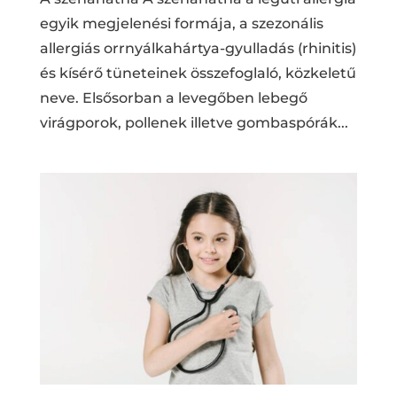
egyik megjelenési formája, a szezonális
allergiás orrnyálkahártya-gyulladás (rhinitis)
és kísérő tüneteinek összefoglaló, közkeletű
neve. Elsősorban a levegőben lebegő
virágporok, pollenek illetve gombaspórák...