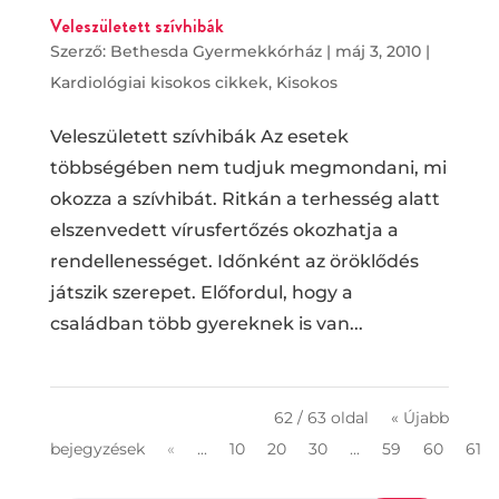
Veleszületett szívhibák
Szerző:
Bethesda Gyermekkórház
|
máj 3, 2010
|
Kardiológiai kisokos cikkek
,
Kisokos
Veleszületett szívhibák Az esetek
többségében nem tudjuk megmondani, mi
okozza a szívhibát. Ritkán a terhesség alatt
elszenvedett vírusfertőzés okozhatja a
rendellenességet. Időnként az öröklődés
játszik szerepet. Előfordul, hogy a
családban több gyereknek is van...
62 / 63 oldal
« Újabb
bejegyzések
«
...
10
20
30
...
59
60
61