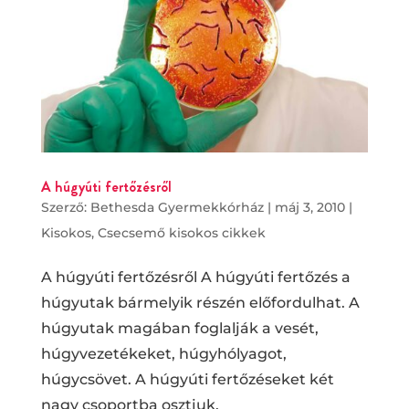
A húgyúti fertőzésről
Szerző:
Bethesda Gyermekkórház
|
máj 3, 2010
|
Kisokos
,
Csecsemő kisokos cikkek
A húgyúti fertőzésről A húgyúti fertőzés a
húgyutak bármelyik részén előfordulhat. A
húgyutak magában foglalják a vesét,
húgyvezetékeket, húgyhólyagot,
húgycsövet. A húgyúti fertőzéseket két
nagy csoportba osztjuk.