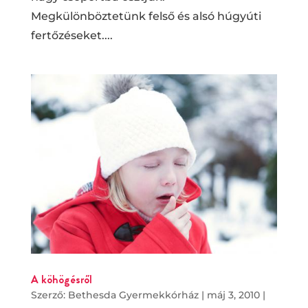
Megkülönböztetünk felső és alsó húgyúti
fertőzéseket....
A köhögésről
Szerző:
Bethesda Gyermekkórház
|
máj 3, 2010
|