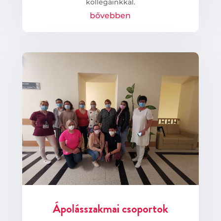
kollégáinkkal.
bővebben
Ápolásszakmai csoportok