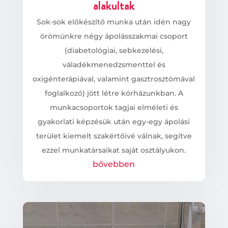
alakultak
Sok-sok előkészítő munka után idén nagy
örömünkre négy ápolásszakmai csoport
(diabetológiai, sebkezelési,
váladékmenedzsmenttel és
oxigénterápiával, valamint gasztrosztómával
foglalkozó) jött létre kórházunkban. A
munkacsoportok tagjai elméleti és
gyakorlati képzésük után egy-egy ápolási
terület kiemelt szakértőivé válnak, segítve
ezzel munkatársaikat saját osztályukon.
bővebben