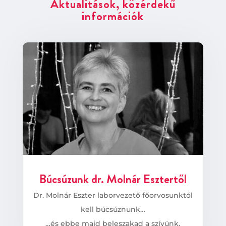
Aktualitások, közérdekű
információk
Búcsúzunk dr. Molnár Esztertől
Dr. Molnár Eszter laborvezető főorvosunktól
kell búcsúznunk…
…és ebbe majd beleszakad a szívünk.