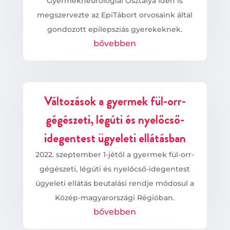
Gyermekneurológiai Osztálya idén is
megszervezte az EpiTábort orvosaink által
gondozott epilepsziás gyerekeknek.
bővebben
Változások a gyermek fül-orr-
gégészeti, légúti és nyelőcső-
idegentest ügyeleti ellátásban
2022. szeptember 1-jétől a gyermek fül-orr-
gégészeti, légúti és nyelőcső-idegentest
ügyeleti ellátás beutalási rendje módosul a
Közép-magyarországi Régióban.
bővebben