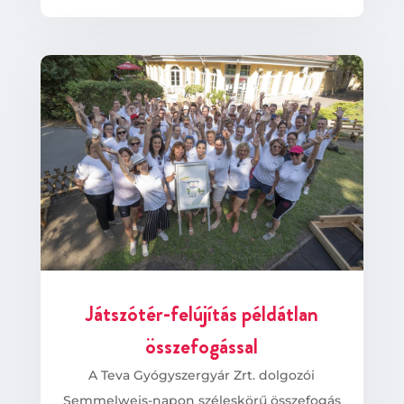
Játszótér-felújítás példátlan
összefogással
A Teva Gyógyszergyár Zrt. dolgozói
Semmelweis-napon széleskörű összefogás