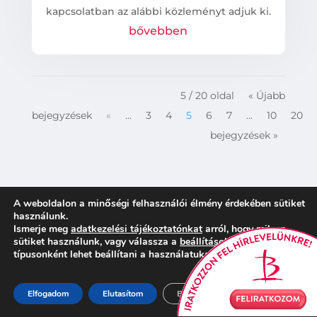
kapcsolatban az alábbi közleményt adjuk ki.
bővebben
5 / 20 oldal
« Újabb
bejegyzések
«
...
3
4
5
6
7
...
10
20
bejegyzések »
A weboldalon a minőségi felhasználói élmény érdekében sütiket
…
használunk.
Ismerje meg
adatkezelési tájékoztatónkat
arról, hogy milyen
sütiket használunk, vagy válassza a
beállítások
részt, ahol
típusonként lehet beállítani a használatukat.
HASZNOS LINKEK
Hírlevél feliratkozás
Elfogadom
Elutasítom
Beállítások
Területi ellátás