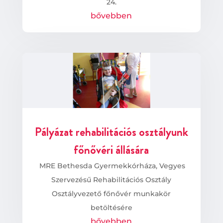
24.
bővebben
Pályázat rehabilitációs osztályunk
főnővéri állására
MRE Bethesda Gyermekkórháza, Vegyes
Szervezésű Rehabilitációs Osztály
Osztályvezető főnővér munkakör
betöltésére
bővebben