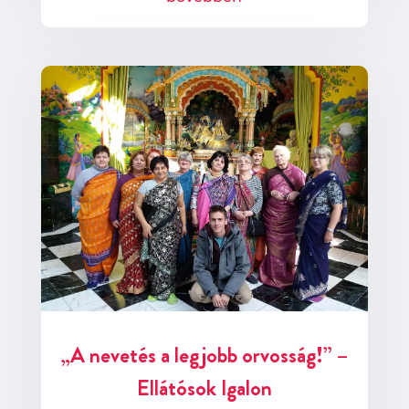
„A nevetés a legjobb orvosság!” –
Ellátósok Igalon