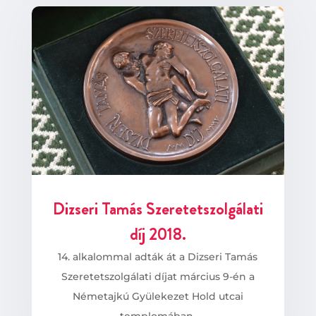
Dizseri Tamás Szeretetszolgálati
díj 2018.
14. alkalommal adták át a Dizseri Tamás
Szeretetszolgálati díjat március 9-én a
Németajkú Gyülekezet Hold utcai
templomában.