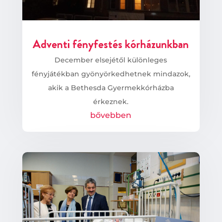
Adventi fényfestés kórházunkban
December elsejétől különleges
fényjátékban gyönyörkedhetnek mindazok,
akik a Bethesda Gyermekkórházba
érkeznek.
bővebben