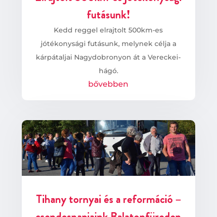
futásunk!
Kedd reggel elrajtolt 500km-es
jótékonysági futásunk, melynek célja a
kárpátaljai Nagydobronyon át a Vereckei-
hágó.
bővebben
Tihany tornyai és a reformáció –
csendesnapjaink Balatonfüreden