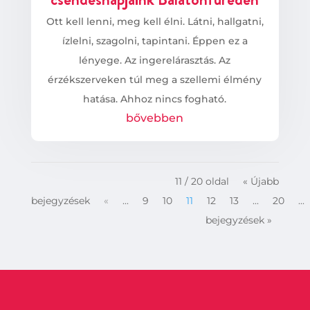
Ott kell lenni, meg kell élni. Látni, hallgatni,
ízlelni, szagolni, tapintani. Éppen ez a
lényege. Az ingerelárasztás. Az
érzékszerveken túl meg a szellemi élmény
hatása. Ahhoz nincs fogható.
bővebben
11 / 20 oldal
« Újabb
bejegyzések
«
...
9
10
11
12
13
...
20
...
bejegyzések »
…