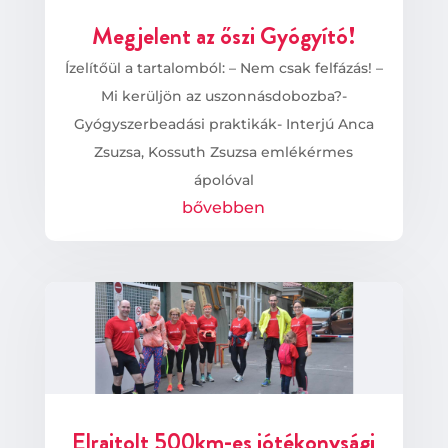
Megjelent az őszi Gyógyító!
Ízelítőül a tartalomból: – Nem csak felfázás! –
Mi kerüljön az uszonnásdobozba?-
Gyógyszerbeadási praktikák- Interjú Anca
Zsuzsa, Kossuth Zsuzsa emlékérmes
ápolóval
bővebben
Elrajtolt 500km-es jótékonysági